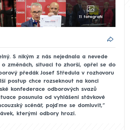
11 fotografií
elný. S nikým z nás nejednala a nevede
 o změnách, situaci to zhorší, opřel se do
borový předák Josef Středula v rozhovoru
ší postup chce rozseknout na konci
ské konfederace odborových svazů
ituace posunula od vyhlášení stávkové
ncouzský scénář, pojďme se domluvit,“
ávek, kterými odbory hrozí.