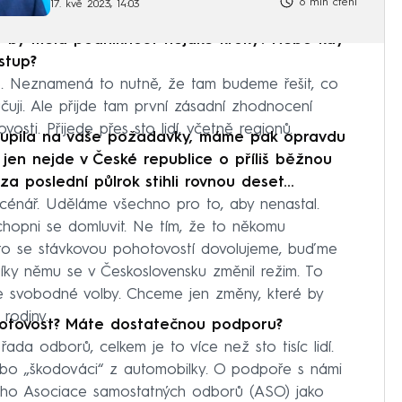
6 min čtení
17. kvě 2023, 14:03
y by měla podniknout nějaké kroky? Nebo kdy
stup?
 Neznamená to nutně, že tam budeme řešit, co
uji. Ale přijde tam první zásadní zhodnocení
osti. Přijede přes sto lidí, včetně regionů.
toupila na vaše požadavky, máme pak opravdu
jen nejde v České republice o příliš běžnou
h za poslední půlrok stihli rovnou deset…
cénář. Uděláme všechno pro to, aby nenastal.
opni se domluvit. Ne tím, že to někomu
i to se stávkovou pohotovostí dovolujeme, buďme
 Díky němu se v Československu změnil režim. To
me svobodné volby. Chceme jen změny, které by
rodiny.
hotovost? Máte dostatečnou podporu?
řada odborů, celkem je to více než sto tisíc lidí.
ebo „škodováci“ z automobilky. O podpoře s námi
eho Asociace samostatných odborů (ASO) jako