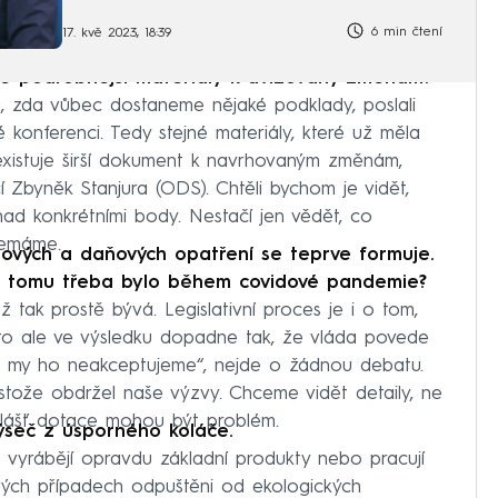
6 min čtení
17. kvě 2023, 18:39
dné podrobnější materiály k avizovaný změnám?
 zda vůbec dostaneme nějaké podklady, poslali
vé konferenci. Tedy stejné materiály, které už měla
 existuje širší dokument k navrhovaným změnám,
cí Zbyněk Stanjura (ODS). Chtěli bychom je vidět,
d konkrétními body. Nestačí jen vědět, co
nemáme.
odových a daňových opatření se teprve formuje.
ko tomu třeba bylo během covidové pandemie?
 tak prostě bývá. Legislativní proces je i o tom,
 to ale ve výsledku dopadne tak, že vláda povede
le my ho neakceptujeme“, nejde o žádnou debatu.
estože obdržel naše výzvy. Chceme vidět detaily, ne
bzvlášť dotace mohou být problém.
výseč z úsporného koláče.
ré vyrábějí opravdu základní produkty nebo pracují
erých případech odpuštěni od ekologických