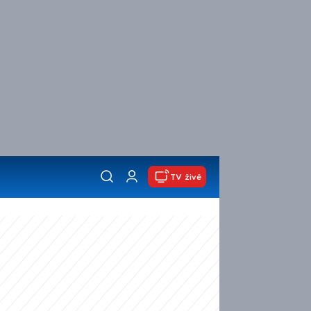
TV živě