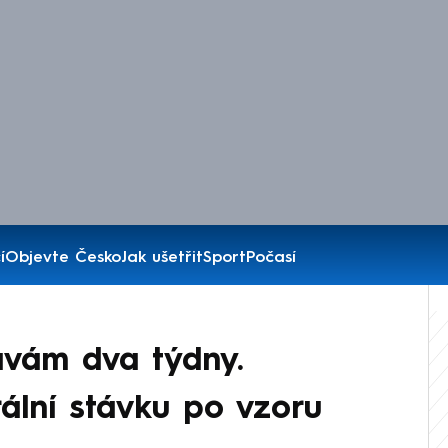
í
Objevte Česko
Jak ušetřit
Sport
Počasí
ávám dva týdny.
ální stávku po vzoru