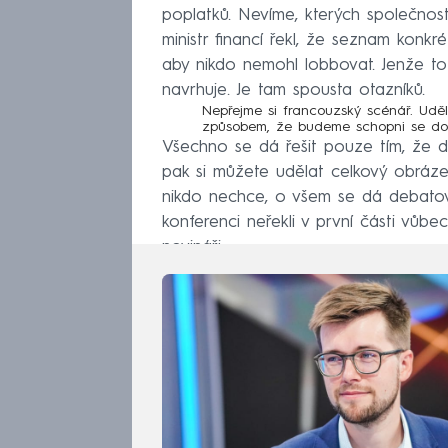
poplatků. Nevíme, kterých společnost
ministr financí řekl, že seznam konkr
aby nikdo nemohl lobbovat. Jenže to
navrhuje. Je tam spousta otazníků.
Nepřejme si francouzský scénář. Udě
způsobem, že budeme schopni se dom
Všechno se dá řešit pouze tím, že da
pak si můžete udělat celkový obráze
nikdo nechce, o všem se dá debatova
konferenci neřekli v první části vůbe
novináři.