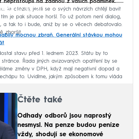
et nepřistoupil na žádnou z vašich podmínek.
iled to fetch
 Je otázka, jestli se o svých návrzích chtějí bavit
tím je pak situace horší. To už potom není dialog,
 a tak to i bude, aniž by se o věcech debatovalo.
 zhoršit.
abily mocnou zbraň. Generální stávkou mohou
át
stal stavu před 1. lednem 2023. Státu by to
é stránce. Řada jiných avizovaných opatření by se
ěláme změny v DPH, když mají negativní dopad a
 Nechápu to. Uvidíme, jakým způsobem k tomu vláda
Čtěte také
Odhady odborů jsou naprostý
nesmysl. Na penze budou peníze
vždy, shodují se ekonomové