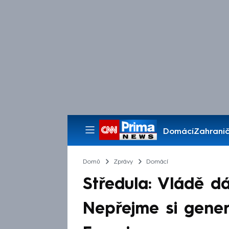
Domácí
Zahranič
Pořady
Domů
Zprávy
Domácí
Středula: Vládě d
Nepřejme si gener