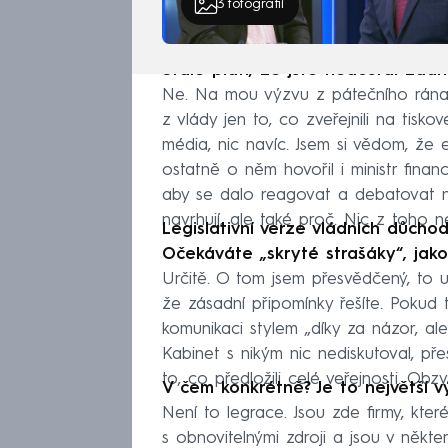
3
fotografií
Stále platí, že jste nedostal žá
Ne. Na mou výzvu z pátečního rána,
z vlády jen to, co zveřejnili na tisko
média, nic navíc. Jsem si vědom, že
ostatně o něm hovořil i ministr finan
aby se dalo reagovat a debatovat na
navrhují, ale také proč. Nic z toho 
Legislativní verze vládních důch
Očekáváte „skryté strašáky“, ja
Určitě. O tom jsem přesvědčený, to už
že zásadní připomínky řešíte. Pokud
komunikaci stylem „díky za názor, a
Kabinet s nikým nic nediskutoval, př
to, co předložili celé veřejnosti. O
V čem konkrétně? Je to největší 
Není to legrace. Jsou zde firmy, kte
s obnovitelnými zdroji a jsou v někt