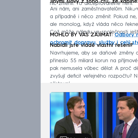
Jinými slovy z toho čtu, že kabin
nic změnit. To akceptovatelné není.
Fa
Ani nám, ani zaměstnavatelům. Nikomu.
a případně i něco změnit. Pokud ne, 
ale monolog, když vláda něco řekne,
Což může náladu ve společnosti ještě
MOHLO BY VÁS ZAJÍMAT:
Odbory n
ochromit dopravu, služby i celý st
Nabídli jste vládě vlastní řešení?
Navrhujeme, aby se daňové změny do
přineslo 55 miliard korun na příjmov
pak nemusela vůbec dělat. A proč d
zvyšují deficit veřejného rozpočtu?
přistoupí.