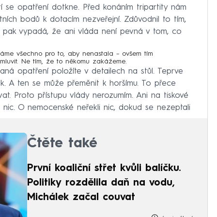
í se opatření dotkne. Před konáním tripartity nám
étních bodů k dotacím nezveřejní. Zdůvodnil to tím,
 pak vypadá, že ani vláda není pevná v tom, co
láme všechno pro to, aby nenastala – ovšem tím
luvit. Ne tím, že to někomu zakážeme.
ná opatření položíte v detailech na stůl. Teprve
k. A ten se může přeměnit k horšímu. To přece
t. Proto přístupu vlády nerozumím. Ani na tiskové
c nic. O nemocenské neřekli nic, dokud se nezeptali
Čtěte také
První koaliční střet kvůli balíčku.
Politiky rozdělila daň na vodu,
Michálek začal couvat