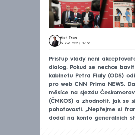
Viet Tran
18. kvě 2023, 07:38
Přístup vlády není akceptovat
dialog. Pokud se nechce bavit
kabinetu Petra Fialy (ODS) od
pro web CNN Prima NEWS. Dal
měsíce na sjezdu Českomorav
(ČMKOS) a zhodnotit, jak se s
pohotovosti. „Nepřejme si fra
dodal na konto generálních st