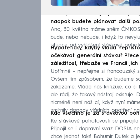
Máte pro vládu nějaký termín, kd
naopak budete plánovat další po
Ano, 30. května máme sněm ČMKOS.
bude, nebo nebude, i když to nevyluč
situace od vyhlášení stávkové pohotov
Hypoteticky, kdyby vláda nepřis
očekávat generální stávku? Přece 
záležitost, třebaže ve Francii jic
Upřímně – nepřejme si francouzský s
Ovšem tím způsobem, že budeme sch
zakážeme. Vláda nás kritizuje, co s
ale rádi, že takový nástroj existuje.
nicméně není náš cíl, když nyní má
zmírnily dopady vládních opatření na 
Kdo všechno je za stávkovou po
Ke stávkové pohotovosti se připojila 
Připojil se i dopravní svaz DOSIA n
chce jednat také Bohumír Dufek a j