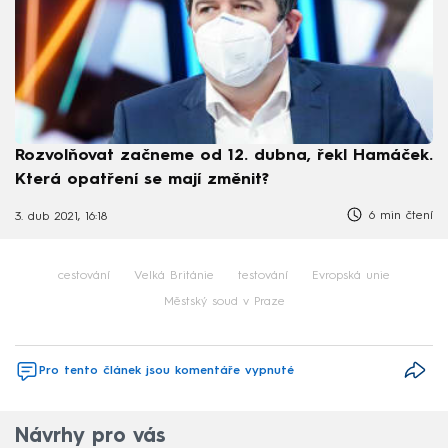
Rozvolňovat začneme od 12. dubna, řekl Hamáček.
Která opatření se mají změnit?
6 min čtení
3. dub 2021, 16:18
cestování
Velká Británie
testování
Evropská unie
Městský soud v Praze
Pro tento článek jsou komentáře vypnuté
Návrhy pro vás