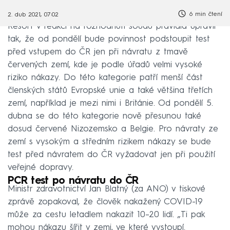
6 min čtení
2. dub 2021, 07:02
Resort v reakci na rozhodnutí soudu pravidla upravil
tak, že od pondělí bude povinnost podstoupit test
před vstupem do ČR jen při návratu z tmavě
červených zemí, kde je podle úřadů velmi vysoké
riziko nákazy. Do této kategorie patří menší část
členských států Evropské unie a také většina třetích
zemí, například je mezi nimi i Británie. Od pondělí 5.
dubna se do této kategorie nově přesunou také
dosud červené Nizozemsko a Belgie. Pro návraty ze
zemí s vysokým a středním rizikem nákazy se bude
test před návratem do ČR vyžadovat jen při použití
veřejné dopravy.
PCR test po návratu do ČR
Ministr zdravotnictví Jan Blatný (za ANO) v tiskové
zprávě zopakoval, že člověk nakažený COVID-19
může za cestu letadlem nakazit 10–20 lidí. „Ti pak
mohou nákazu šířit v zemi, ve které vystoupí.