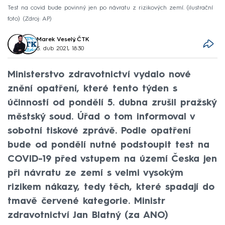
Test na covid bude povinný jen po návratu z rizikových zemí. (ilustrační
foto)
Zdroj: AP
Marek Veselý
,
ČTK
3. dub 2021, 18:30
Ministerstvo zdravotnictví vydalo nové
znění opatření, které tento týden s
účinností od pondělí 5. dubna zrušil pražský
městský soud. Úřad o tom informoval v
sobotní tiskové zprávě. Podle opatření
bude od pondělí nutné podstoupit test na
COVID-19 před vstupem na území Česka jen
při návratu ze zemí s velmi vysokým
rizikem nákazy, tedy těch, které spadají do
tmavě červené kategorie. Ministr
zdravotnictví Jan Blatný (za ANO)