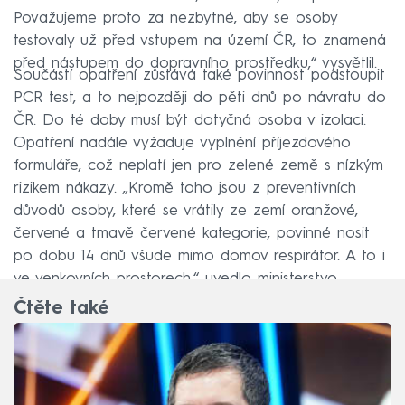
Považujeme proto za nezbytné, aby se osoby
testovaly už před vstupem na území ČR, to znamená
před nástupem do dopravního prostředku,“ vysvětlil.
Součástí opatření zůstává také povinnost podstoupit
PCR test, a to nejpozději do pěti dnů po návratu do
ČR. Do té doby musí být dotyčná osoba v izolaci.
Opatření nadále vyžaduje vyplnění příjezdového
formuláře, což neplatí jen pro zelené země s nízkým
rizikem nákazy. „Kromě toho jsou z preventivních
důvodů osoby, které se vrátily ze zemí oranžové,
červené a tmavě červené kategorie, povinné nosit
po dobu 14 dnů všude mimo domov respirátor. A to i
ve venkovních prostorech,“ uvedlo ministerstvo.
Čtěte také