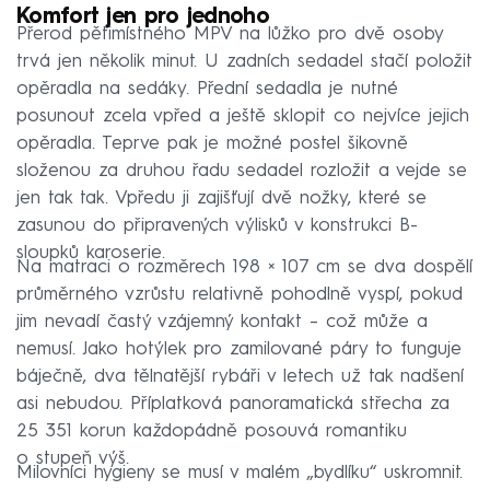
Komfort jen pro jednoho
Přerod pětimístného MPV na lůžko pro dvě osoby
trvá jen několik minut. U zadních sedadel stačí položit
opěradla na sedáky. Přední sedadla je nutné
posunout zcela vpřed a ještě sklopit co nejvíce jejich
opěradla. Teprve pak je možné postel šikovně
složenou za druhou řadu sedadel rozložit a vejde se
jen tak tak. Vpředu ji zajišťují dvě nožky, které se
zasunou do připravených výlisků v konstrukci B-
sloupků karoserie.
Na matraci o rozměrech 198 × 107 cm se dva dospělí
průměrného vzrůstu relativně pohodlně vyspí, pokud
jim nevadí častý vzájemný kontakt – což může a
nemusí. Jako hotýlek pro zamilované páry to funguje
báječně, dva tělnatější rybáři v letech už tak nadšení
asi nebudou. Příplatková panoramatická střecha za
25 351 korun každopádně posouvá romantiku
o stupeň výš.
Milovníci hygieny se musí v malém „bydlíku“ uskromnit.