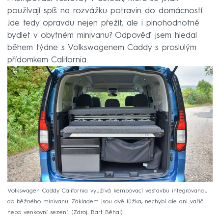
používají spíš na rozvážku potravin do domácností.
Jde tedy opravdu nejen přežít, ale i plnohodnotně
bydlet v obytném minivanu? Odpověď jsem hledal
během týdne s Volkswagenem Caddy s proslulým
přídomkem California.
Volkswagen Caddy California využívá kempovací vestavbu integrovanou
do běžného minivanu. Základem jsou dvě lůžka, nechybí ale ani vařič
nebo venkovní sezení.
Zdroj: Bart Běhal