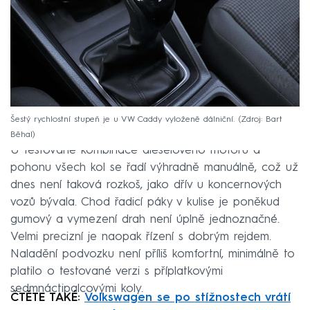
Šestý rychlostní stupeň je u VW Caddy vyloženě dálniční.
Zdroj: Bart
Běhal
U testované kombinace dieselového motoru a
pohonu všech kol se řadí výhradně manuálně, což už
dnes není taková rozkoš, jako dřív u koncernových
vozů bývala. Chod řadicí páky v kulise je poněkud
gumový a vymezení drah není úplně jednoznačné.
Velmi precizní je naopak řízení s dobrým rejdem.
Naladění podvozku není příliš komfortní, minimálně to
platilo o testované verzi s příplatkovými
sedmnáctipalcovými koly.
ČTĚTE TAKÉ:
Volkswagen se po stížnostech vrátí