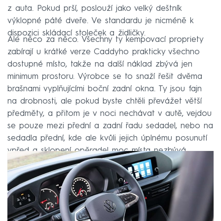
z auta. Pokud prší, poslouží jako velký deštník
výklopné páté dveře. Ve standardu je nicméně k
dispozici skládací stoleček a židličky.
Ale něco za něco. Všechny ty kempovací propriety
zabírají u krátké verze Caddyho prakticky všechno
dostupné místo, takže na další náklad zbývá jen
minimum prostoru. Výrobce se to snaží řešit dvěma
brašnami vyplňujícími boční zadní okna. Ty jsou fajn
na drobnosti, ale pokud byste chtěli převážet větší
předměty, a přitom je v noci nechávat v autě, vejdou
se pouze mezi přední a zadní řadu sedadel, nebo na
sedadla přední, kde ale kvůli jejich úplnému posunutí
vpřed a sklopení opěradel moc místa nezbývá.