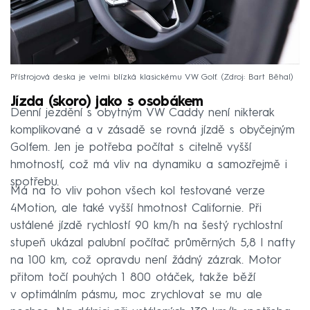
Přístrojová deska je velmi blízká klasickému VW Golf.
Zdroj: Bart Běhal
Jízda (skoro) jako s osobákem
Denní jezdění s obytným VW Caddy není nikterak
komplikované a v zásadě se rovná jízdě s obyčejným
Golfem. Jen je potřeba počítat s citelně vyšší
hmotností, což má vliv na dynamiku a samozřejmě i
spotřebu.
Má na to vliv pohon všech kol testované verze
4Motion, ale také vyšší hmotnost Californie. Při
ustálené jízdě rychlostí 90 km/h na šestý rychlostní
stupeň ukázal palubní počítač průměrných 5,8 l nafty
na 100 km, což opravdu není žádný zázrak. Motor
přitom točí pouhých 1 800 otáček, takže běží
v optimálním pásmu, moc zrychlovat se mu ale