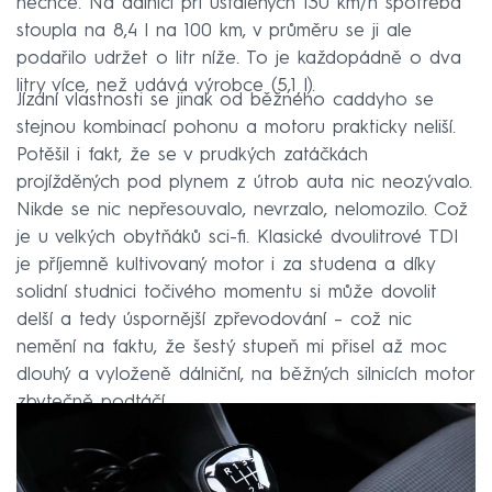
nechce. Na dálnici při ustálených 130 km/h spotřeba
stoupla na 8,4 l na 100 km, v průměru se ji ale
podařilo udržet o litr níže. To je každopádně o dva
litry více, než udává výrobce (5,1 l).
Jízdní vlastnosti se jinak od běžného caddyho se
stejnou kombinací pohonu a motoru prakticky neliší.
Potěšil i fakt, že se v prudkých zatáčkách
projížděných pod plynem z útrob auta nic neozývalo.
Nikde se nic nepřesouvalo, nevrzalo, nelomozilo. Což
je u velkých obytňáků sci-fi. Klasické dvoulitrové TDI
je příjemně kultivovaný motor i za studena a díky
solidní studnici točivého momentu si může dovolit
delší a tedy úspornější zpřevodování – což nic
nemění na faktu, že šestý stupeň mi přisel až moc
dlouhý a vyloženě dálniční, na běžných silnicích motor
zbytečně podtáčí.