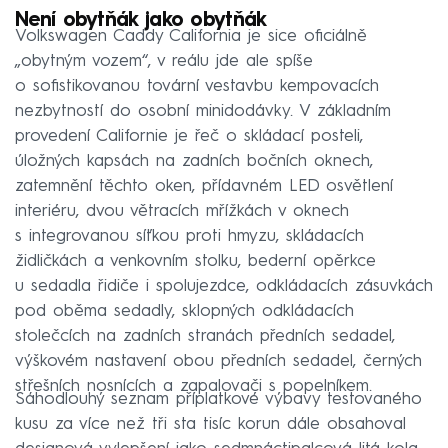
Není obytňák jako obytňák
Volkswagen Caddy California je sice oficiálně
„obytným vozem“, v reálu jde ale spíše
o sofistikovanou tovární vestavbu kempovacích
nezbytností do osobní minidodávky. V základním
provedení Californie je řeč o skládací posteli,
úložných kapsách na zadních bočních oknech,
zatemnění těchto oken, přídavném LED osvětlení
interiéru, dvou větracích mřížkách v oknech
s integrovanou síťkou proti hmyzu, skládacích
židličkách a venkovním stolku, bederní opěrkce
u sedadla řidiče i spolujezdce, odkládacích zásuvkách
pod oběma sedadly, sklopných odkládacích
stolečcích na zadních stranách předních sedadel,
výškovém nastavení obou předních sedadel, černých
střešních nosnících a zapalovači s popelníkem.
Sáhodlouhý seznam příplatkové výbavy testovaného
kusu za více než tři sta tisíc korun dále obsahoval