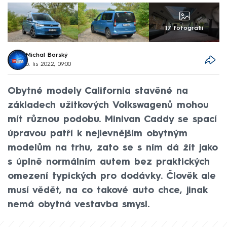
17 fotografií
Michal Borský
5. lis 2022, 09:00
Obytné modely California stavěné na
základech užitkových Volkswagenů mohou
mít různou podobu. Minivan Caddy se spací
úpravou patří k nejlevnějším obytným
modelům na trhu, zato se s ním dá žít jako
s úplně normálním autem bez praktických
omezení typických pro dodávky. Člověk ale
musí vědět, na co takové auto chce, jinak
nemá obytná vestavba smysl.