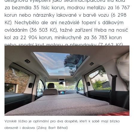
designová vylepšení jako sedmnáctipalcová litá kola
za bezmála 35 tisíc korun, modrou metalízu za 16 767
korun nebo nárazníky lakované v barvě vozu (6 298
Kč). Nechybělo ale ani nezávislé topení s dálkovým
ovládáním (36 503 Kč), tažné zařízení třeba na nosič
kol za 22 904 korun, minikuchyně za 36 783 korun
nebo spodní kryt motoru a převodovky (7 662 Kč).
Vzniklé lůžko je optimální pro dva dospělé, kteří k sobě mají blízko
obrazně i doslova.
Zdroj: Bart Běhal