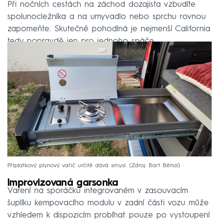
Při nočních cestách na záchod dozajista vzbudíte
spolunocležníka a na umyvadlo nebo sprchu rovnou
zapomeňte. Skutečně pohodlná je nejmenší California
tedy popravdě jen pro jednoho spáče.
Příplatkový plynový vařič určitě dává smysl.
Zdroj: Bart Běhal
Improvizovaná garsonka
Vaření na sporáčku integrovaném v zasouvacím
šuplíku kempovacího modulu v zadní části vozu může
vzhledem k dispozicím probíhat pouze po vystoupení