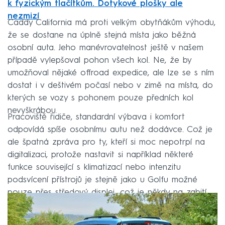
k fyzickým tlačítkům. Dotykové plošky ale
nezmizí
Caddy California má proti velkým obytňákům výhodu,
že se dostane na úplně stejná místa jako běžná
osobní auta. Jeho manévrovatelnost ještě v našem
případě vylepšoval pohon všech kol. Ne, že by
umožňoval nějaké offroad expedice, ale lze se s ním
dostat i v deštivém počasí nebo v zimě na místa, do
kterých se vozy s pohonem pouze předních kol
nevyškrábou.
Pracoviště řidiče, standardní výbava i komfort
odpovídá spíše osobnímu autu než dodávce. Což je
ale špatná zpráva pro ty, kteří si moc nepotrpí na
digitalizaci, protože nastavit si například některé
funkce související s klimatizací nebo intenzitu
podsvícení přístrojů je stejně jako u Golfu možné
pouze přes středový displej, což je někdy na zabití.