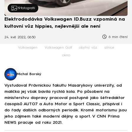
19
fotografií
Elektrododávka Volkswagen ID.Buzz vzpomíná na
kultovní vůz hippies, nejlevnější ale není
6 min čtení
24. kvě 2022, 06:50
Volkswagen
Volkswagen Golf
obytný vůz
silnice
okno
Michal Borský
Vystudoval Právnickou fakultu Masarykovy univerzity, od
malička jej však bavila rychlá kola. Po působení na
ministerstvu dopravy pracoval postupně jako šéfredaktor
časopisů AUTO7 a Auto Motor a Sport Classic, přispíval i
do řady dalších odborných periodik. Kromě motorismu jsou
jeho zájmem také moderní dějiny a sport. V CNN Prima
NEWS pracuje od roku 2021.