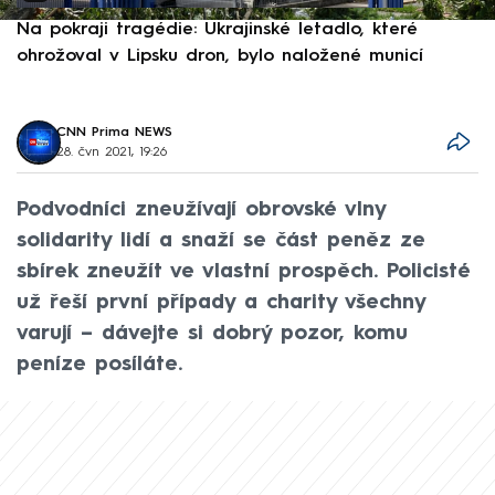
Na pokraji tragédie: Ukrajinské letadlo, které
P
ohrožoval v Lipsku dron, bylo naložené municí
e
CNN Prima NEWS
28. čvn 2021, 19:26
Podvodníci zneužívají obrovské vlny
solidarity lidí a snaží se část peněz ze
sbírek zneužít ve vlastní prospěch. Policisté
už řeší první případy a charity všechny
varují – dávejte si dobrý pozor, komu
peníze posíláte.