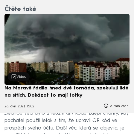
Čtěte také
Video
Na Moravě řádila hned dvě tornáda, spekulují lidé
na sítích. Dokázat to mají fotky
6 min čtení
28. čvn 2021, 15:02
„Jednou věcí bylo zneužití QR kódu zdejší charity, kdy
pachatel použil leták s tím, že upravil QR kód ve
prospěch svého účtu. Další věc, která se objevila, je