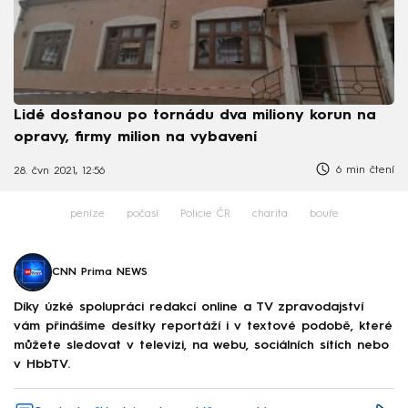
Lidé dostanou po tornádu dva miliony korun na
opravy, firmy milion na vybavení
6 min čtení
28. čvn 2021, 12:56
peníze
počasí
Policie ČR
charita
bouře
CNN Prima NEWS
Díky úzké spolupráci redakcí online a TV zpravodajství
vám přinášíme desítky reportáží i v textové podobě, které
můžete sledovat v televizi, na webu, sociálních sítích nebo
v HbbTV.