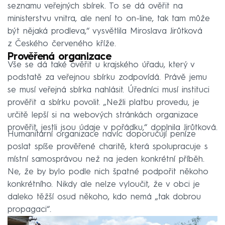
seznamu veřejných sbírek. To se dá ověřit na
ministerstvu vnitra, ale není to on-line, tak tam může
být nějaká prodleva,“ vysvětlila Miroslava Jirůtková
z Českého červeného kříže.
Prověřená organizace
Vše se dá také ověřit u krajského úřadu, který v
podstatě za veřejnou sbírku zodpovídá. Právě jemu
se musí veřejná sbírka nahlásit. Úředníci musí instituci
prověřit a sbírku povolit. „Nežli platbu provedu, je
určitě lepší si na webových stránkách organizace
prověřit, jestli jsou údaje v pořádku,“ doplnila Jirůtková.
Humanitární organizace navíc doporučují peníze
poslat spíše prověřené charitě, která spolupracuje s
místní samosprávou než na jeden konkrétní příběh.
Ne, že by bylo podle nich špatné podpořit někoho
konkrétního. Nikdy ale nelze vyloučit, že v obci je
daleko těžší osud někoho, kdo nemá „tak dobrou
propagaci“.