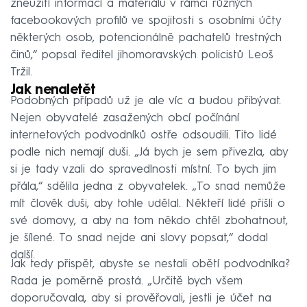
zneužití informací a materiálu v rámci různých
facebookových profilů ve spojitosti s osobními účty
některých osob, potencionálně pachatelů trestných
činů,“ popsal ředitel jihomoravských policistů Leoš
Tržil.
Jak nenaletět
Podobných případů už je ale víc a budou přibývat.
Nejen obyvatelé zasažených obcí počínání
internetových podvodníků ostře odsoudili. Tito lidé
podle nich nemají duši. „Já bych je sem přivezla, aby
si je tady vzali do spravedlnosti místní. To bych jim
přála,“ sdělila jedna z obyvatelek. „To snad nemůže
mít člověk duši, aby tohle udělal. Někteří lidé přišli o
své domovy, a aby na tom někdo chtěl zbohatnout,
je šílené. To snad nejde ani slovy popsat,“ dodal
další.
Jak tedy přispět, abyste se nestali obětí podvodníka?
Rada je poměrně prostá. „Určitě bych všem
doporučovala, aby si prověřovali, jestli je účet na