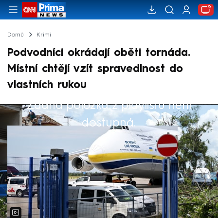
Domů
Krimi
Podvodníci okrádají oběti tornáda.
Místní chtějí vzít spravedlnost do
vlastních rukou
Žádná položka z playlistu není
Výběr redakce
dostupná.