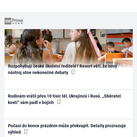
Rozpohybují české školství ředitelé? Resort věří, že nový
nástroj utne nekonečné debaty
Rodinám vrátil přes 10 tisíc těl, Ukrajinců i Rusů. „Sběratel
kostí“ sám padl v bojích
Počasí do konce prázdnin může překvapit. Detaily prozrazuje
výhled