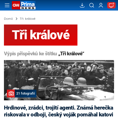
Domů
Tři králové
Tři králové
Výpis příspěvků ke štítku
„Tři králové“
21 fotografií
Hrdinové, zrádci, trojití agenti. Známá herečka
riskovala v odboji, český voják pomáhal katovi