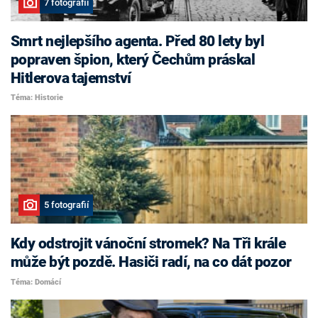
7 fotografií
Smrt nejlepšího agenta. Před 80 lety byl
popraven špion, který Čechům práskal
Hitlerova tajemství
Téma: Historie
5 fotografií
Kdy odstrojit vánoční stromek? Na Tři krále
může být pozdě. Hasiči radí, na co dát pozor
Téma: Domácí