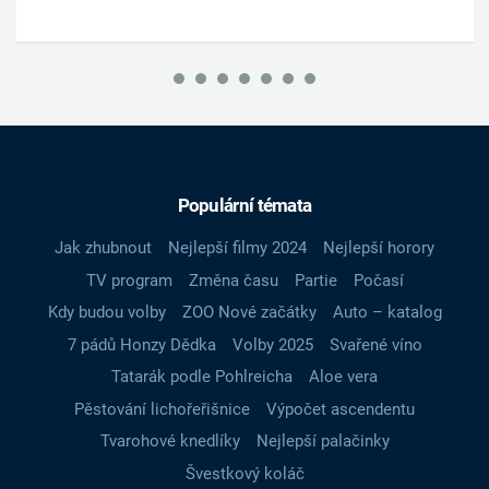
Populární témata
Jak zhubnout
Nejlepší filmy 2024
Nejlepší horory
TV program
Změna času
Partie
Počasí
Kdy budou volby
ZOO Nové začátky
Auto – katalog
7 pádů Honzy Dědka
Volby 2025
Svařené víno
Tatarák podle Pohlreicha
Aloe vera
Pěstování lichořeřišnice
Výpočet ascendentu
Tvarohové knedlíky
Nejlepší palačinky
Švestkový koláč