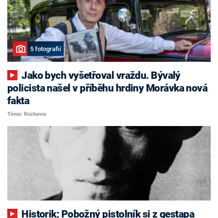
5 fotografií
Jako bych vyšetřoval vraždu. Bývalý
policista našel v příběhu hrdiny Morávka nová
fakta
Téma: Rozhovor
Historik: Pobožný pistolník si z gestapa