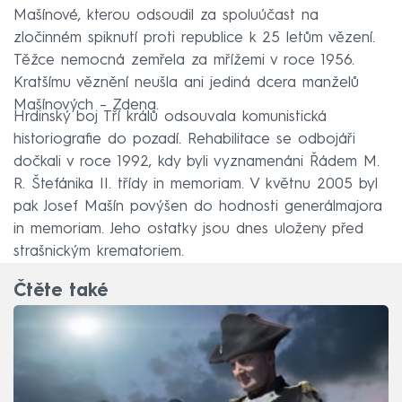
Mašínové, kterou odsoudil za spoluúčast na
zločinném spiknutí proti republice k 25 letům vězení.
Těžce nemocná zemřela za mřížemi v roce 1956.
Kratšímu věznění neušla ani jediná dcera manželů
Mašínových – Zdena.
Hrdinský boj Tří králů odsouvala komunistická
historiografie do pozadí. Rehabilitace se odbojáři
dočkali v roce 1992, kdy byli vyznamenáni Řádem M.
R. Štefánika II. třídy in memoriam. V květnu 2005 byl
pak Josef Mašín povýšen do hodnosti generálmajora
in memoriam. Jeho ostatky jsou dnes uloženy před
strašnickým krematoriem.
Čtěte také