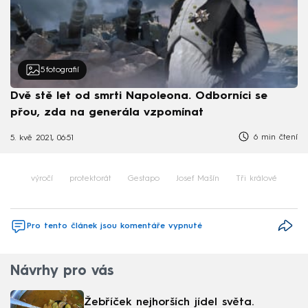
5
fotografií
Dvě stě let od smrti Napoleona. Odborníci se
přou, zda na generála vzpomínat
6 min čtení
5. kvě 2021, 06:51
výročí
protektorát
Gestapo
Josef Mašín
Tři králové
Pro tento článek jsou komentáře vypnuté
Návrhy pro vás
Žebříček nejhorších jídel světa.