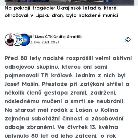
Na pokraji tragédie: Ukrajinské letadlo, které
P
ohrožoval v Lipsku dron, bylo naložené municí
e
Jiří Lizec
,
ČTK
,
Ondřej Stratilík
13. kvě 2021, 08:21
Před 80 lety nacisté rozprášili velmi aktivní
odbojovou skupinu, kterou oni sami
pojmenovali Tři králové. Jedním z nich byl
Josef Mašín. Přestože při zatýkání střílel a
několik členů gestapa zranil, zadržení,
následnému mučení a smrti se neubránil.
Na starost měl rodák z Lošan u Kolína
zejména sabotážní činnost a zásobování
odboje zbraněmi. Ve čtvrtek 13. května
uplynulo 80 let od jeho zatčení, o rok