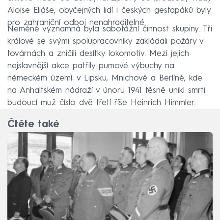
Aloise Eliáše, obyčejných lidí i českých gestapáků byly
pro zahraniční odboj nenahraditelné.
Neméně významná byla sabotážní činnost skupiny. Tři
králové se svými spolupracovníky zakládali požáry v
továrnách a zničili desítky lokomotiv. Mezi jejich
nejslavnější akce patřily pumové výbuchy na
německém území: v Lipsku, Mnichově a Berlíně, kde
na Anhaltském nádraží v únoru 1941 těsně unikl smrti
budoucí muž číslo dvě třetí říše Heinrich Himmler.
Čtěte také