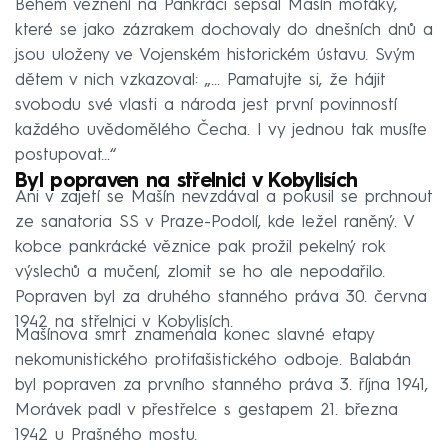
Během věznění na Pankráci sepsal Mašín motáky,
které se jako zázrakem dochovaly do dnešních dnů a
jsou uloženy ve Vojenském historickém ústavu. Svým
dětem v nich vzkazoval: „... Pamatujte si, že hájit
svobodu své vlasti a národa jest první povinností
každého uvědomělého Čecha. I vy jednou tak musíte
postupovat...“
Byl popraven na střelnici v Kobylisích
Ani v zajetí se Mašín nevzdával a pokusil se prchnout
ze sanatoria SS v Praze-Podolí, kde ležel raněný. V
kobce pankrácké věznice pak prožil pekelný rok
výslechů a mučení, zlomit se ho ale nepodařilo.
Popraven byl za druhého stanného práva 30. června
1942 na střelnici v Kobylisích.
Mašínova smrt znamenala konec slavné etapy
nekomunistického protifašistického odboje. Balabán
byl popraven za prvního stanného práva 3. října 1941,
Morávek padl v přestřelce s gestapem 21. března
1942 u Prašného mostu.