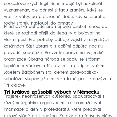
československých legií. Během bojů byl několikrát
vyznamenán, ale odnesl si řadu zranění. Když se
vrátil z války, po přechodné době, kdy se staral o
rodný statek, nastoupil do armády.
Mnichovská dohoda pro něj byla osobní ranou, po
které se rozhodl přejít do ilegality a bojovat na
vlastní pěst. Pro potřeby odboje zajistil v ruzyňských
kasárnách část zbraní a s dalšími odpůrci nacistů
prováděl sabotáže. Po vzniku podzemní vojenské
organizace Obrana národa se spolu se štábním
kapitánem Václavem Morávkem a podplukovníkem
Josefem Balabánem stal členem zpravodajsko-
sabotážní skupiny, již německá tajná policie nazývala
Tři králové.
Tři králové způsobili výbuch v Německu
Trojlístek neohrožených důstojníků spolupracoval s
různými ilegálními organizacemi a shromažďoval
informace o dění v protektorátu, které předával
exilové vládě do Londýna. Zprávy od předsedy vlády