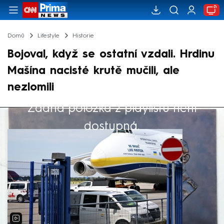
Domů
Lifestyle
Historie
Bojoval, když se ostatní vzdali. Hrdinu
Mašína nacisté krutě mučili, ale
nezlomili
Žádná položka z playlistu není
Výběr redakce
dostupná.