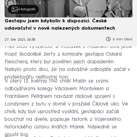
4
fotografií
Gestapu jsem kdykoliv k dispozici. České
udavačství v nově nalezených dokumentech
6 min čtení
27. bře 2021, 06:38
Přes svou vytíženost si Morávek s Mašínem stihli ještě
tropit škodolibé žerty z komisaře gestapa Oskara
Fleischera, který byl pověřen jejich dopadením.
Nebylo proto divu, že na odvážné odbojáře začal v
protektorátu nelítostný hon.
V úterý 13. května 1941 chtěl Mašín se svými
odbojářskými kolegy Václavem Morávkem a
Františkem Peltánem navázat rádiové spojení s
Londýnem z bytu v domě v pražské Čiklově ulici. Ve
chvíli, kdy byli uprostřed vysílání, gestapáci začali
bouchat na dveře, popisuje historik z Vojenského
historického ústavu Jindřich Marek. Následně se
spustil boj.