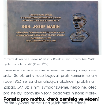
Pamětní deska na Husově náměstí v Roudnici nad Labem, kde Mašín
bydlel po dobu studií.
Zdroj: ČTK
Mašínovi synové Ctirad a Josef si otcovy rady vzali k
srdci. Se zbraní v ruce bojovali proti komunismu a v
roce 1953 se za dramatických okolností probili na
Západ. „Ať už s nimi sympatizujeme, nebo ne, otec
pro ně byl obrovský vzor,“ podotýká historik Marek.
Pomsta pro matku, která zemřela ve vězení
Režim vykonal pomstu na jejich matce Zdeně