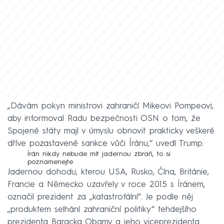
„Dávám pokyn ministrovi zahraničí Mikeovi Pompeovi,
aby informoval Radu bezpečnosti OSN o tom, že
Spojené státy mají v úmyslu obnovit prakticky veškeré
dříve pozastavené sankce vůči Íránu,“ uvedl Trump.
Írán nikdy nebude mít jadernou zbraň, to si
poznamenejte
Jadernou dohodu, kterou USA, Rusko, Čína, Británie,
Francie a Německo uzavřely v roce 2015 s Íránem,
označil prezident za „katastrofální“. Je podle něj
„produktem selhání zahraniční politiky“ tehdejšího
prezidenta Baracka Obamy a jeho viceprezidenta