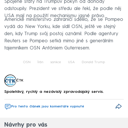
Spojené státy na Trumpův pokyn od dohody
odstoupily. Prezident ve středu ale řekl, že podle něj
USA mají na použití mechanismu jasné právo.
Americké ministerstvo zahraničí sdělilo, že se Pompeo
vydá do New Yorku, kde sídlí OSN, ještě ve stejný
den, kdy Trump svůj postoj oznámil. Podle agentury
Reuters se Pompeo setká mimo jiné s generálním
tajemníkem OSN Antóniem Guterresem.
OSN
Írán
sankce
USA
Donald Trump
ČTK
Spolehlivý, rychlý a nezávislý zpravodajský servis.
Pro tento článek jsou komentáře vypnuté
Návrhy pro vás