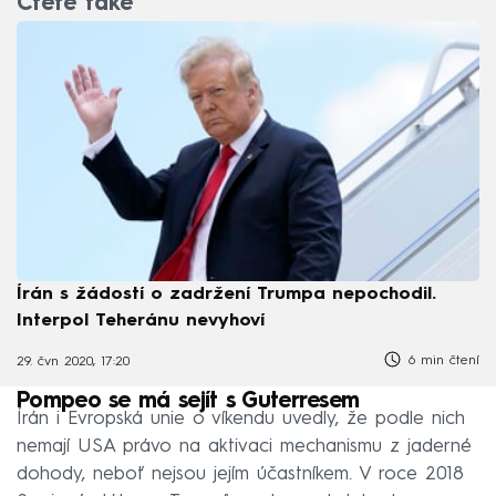
Čtěte také
Írán s žádostí o zadržení Trumpa nepochodil.
Interpol Teheránu nevyhoví
6 min čtení
29. čvn 2020, 17:20
Pompeo se má sejít s Guterresem
Írán i Evropská unie o víkendu uvedly, že podle nich
nemají USA právo na aktivaci mechanismu z jaderné
dohody, neboť nejsou jejím účastníkem. V roce 2018