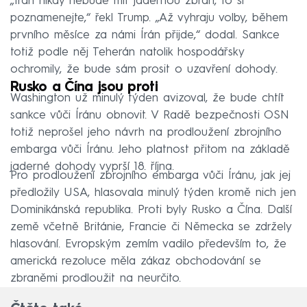
„Írán nikdy nebude mít jadernou zbraň, to si
poznamenejte,“ řekl Trump. „Až vyhraju volby, během
prvního měsíce za námi Írán přijde,“ dodal. Sankce
totiž podle něj Teherán natolik hospodářsky
ochromily, že bude sám prosit o uzavření dohody.
Rusko a Čína jsou proti
Washington už minulý týden avizoval, že bude chtít
sankce vůči Íránu obnovit. V Radě bezpečnosti OSN
totiž neprošel jeho návrh na prodloužení zbrojního
embarga vůči Íránu. Jeho platnost přitom na základě
jaderné dohody vyprší 18. října.
Pro prodloužení zbrojního embarga vůči Íránu, jak jej
předložily USA, hlasovala minulý týden kromě nich jen
Dominikánská republika. Proti byly Rusko a Čína. Další
země včetně Británie, Francie či Německa se zdržely
hlasování. Evropským zemím vadilo především to, že
americká rezoluce měla zákaz obchodování se
zbraněmi prodloužit na neurčito.