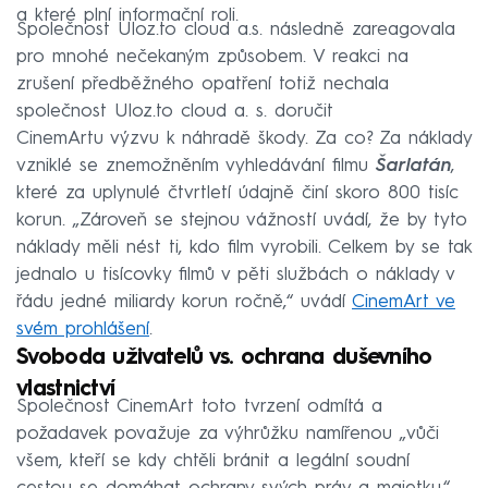
a které plní informační roli.
Společnost Uloz.to cloud a.s. následně zareagovala
pro mnohé nečekaným způsobem. V reakci na
zrušení předběžného opatření totiž nechala
společnost Uloz.to cloud a. s. doručit
CinemArtu výzvu k náhradě škody. Za co? Za náklady
vzniklé se znemožněním vyhledávání filmu
Šarlatán
,
které za uplynulé čtvrtletí údajně činí skoro 800 tisíc
korun. „Zároveň se stejnou vážností uvádí, že by tyto
náklady měli nést ti, kdo film vyrobili. Celkem by se tak
jednalo u tisícovky filmů v pěti službách o náklady v
řádu jedné miliardy korun ročně,“ uvádí
CinemArt ve
svém prohlášení
.
Svoboda uživatelů vs. ochrana duševního
vlastnictví
Společnost CinemArt toto tvrzení odmítá a
požadavek považuje za výhrůžku namířenou „vůči
všem, kteří se kdy chtěli bránit a legální soudní