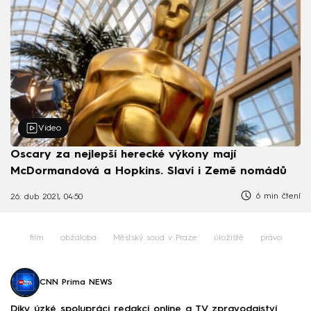
Video
Oscary za nejlepší herecké výkony mají
McDormandová a Hopkins. Slaví i Země nomádů
6 min čtení
26. dub 2021, 04:50
film
obžaloba
Městský soud v Praze
úložiště
právo
CNN Prima NEWS
Díky úzké spolupráci redakcí online a TV zpravodajství