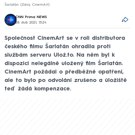
Šarlatán
Zdroj: CinemArt
CNN Prima NEWS
28. dub 2021, 13:24
Společnost CinemArt se v roli distributora
českého filmu Šarlatán ohradila proti
službám serveru Ulož.to. Na něm byl k
dispozici nelegálně uložený film Šarlatán.
CinemArt požádal o předběžné opatření,
ale to bylo po odvolání zrušeno a úložiště
teď žádá kompenzace.