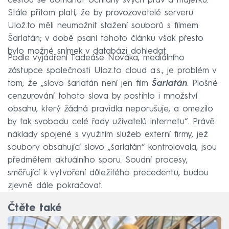
cestou se domáhat ochrany svých práv a majetku.“
Stále přitom platí, že by provozovatelé serveru
Ulož.to měli neumožnit stažení souborů s filmem
Šarlatán; v době psaní tohoto článku však přesto
bylo možné snímek v databázi dohledat.
Podle vyjádření Tadeáše Nováka, mediálního
zástupce společnosti Uloz.to cloud a.s., je problém v
tom, že „slovo šarlatán není jen film
Šarlatán
. Plošné
cenzurování tohoto slova by postihlo i množství
obsahu, který žádná pravidla neporušuje, a omezilo
by tak svobodu celé řady uživatelů internetu“. Právě
náklady spojené s využitím služeb externí firmy, jež
soubory obsahující slovo „šarlatán“ kontrolovala, jsou
předmětem aktuálního sporu. Soudní procesy,
směřující k vytvoření důležitého precedentu, budou
zjevně dále pokračovat.
Čtěte také