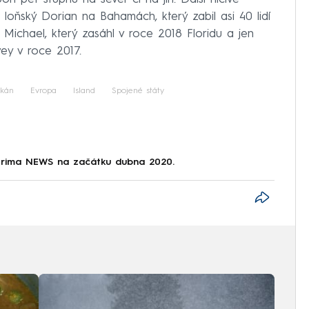
d loňský Dorian na Bahamách, který zabil asi 40 lidí
 Michael, který zasáhl v roce 2018 Floridu a jen
vey v roce 2017.
ikán
Evropa
Island
Spojené státy
Prima NEWS na začátku dubna 2020.