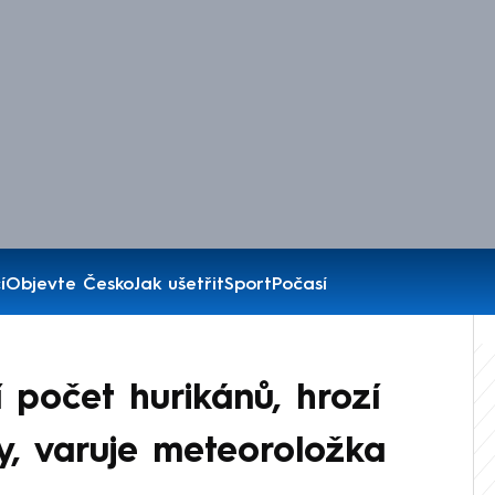
í
Objevte Česko
Jak ušetřit
Sport
Počasí
počet hurikánů, hrozí
, varuje meteoroložka