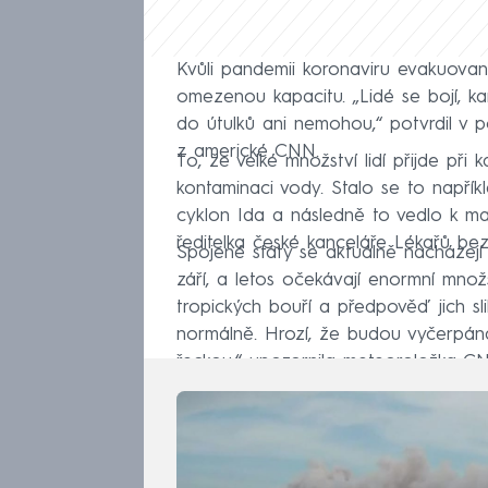
Kvůli pandemii koronaviru evakuovaní l
omezenou kapacitu. „Lidé se bojí, k
do útulků ani nemohou,“ potvrdil v p
z americké CNN.
To, že velké množství lidí přijde při
kontaminaci vody. Stalo se to napřík
cyklon Ida a následně to vedlo k ma
ředitelka české kanceláře Lékařů bez
Spojené státy se aktuálně nacházejí 
září, a letos očekávají enormní množs
tropických bouří a předpověď jich sl
normálně. Hrozí, že budou vyčerpá
řeckou,“ upozornila meteoroložka C