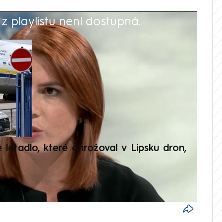
 playlistu není dostupná.
V
é letadlo, které ohrožoval v Lipsku dron,
Přilá
polit