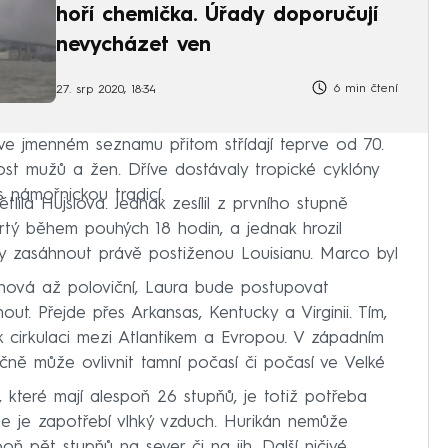
hoří chemička. Úřady doporučují
nevycházet ven
6 min čtení
27. srp 2020, 18:34
e jmenném seznamu přitom střídají teprve od 70.
nost mužů a žen. Dříve dostávaly tropické cyklóny
 námořnickou tradicí.
tlila Hujslová. Jednak zesílil z prvního stupně
vrtý během pouhých 18 hodin, a jednak hrozil
 zasáhnout právě postiženou Louisianu. Marco byl
tinová až poloviční, Laura bude postupovat
ut. Přejde přes Arkansas, Kentucky a Virginii. Tím,
 k cirkulaci mezi Atlantikem a Evropou. V západním
čně může ovlivnit tamní počasí či počasí ve Velké
, které mají alespoň 26 stupňů, je totiž potřeba
ále je zapotřebí vlhký vzduch. Hurikán nemůže
oň pět stupňů na sever či na jih. Další ničivé