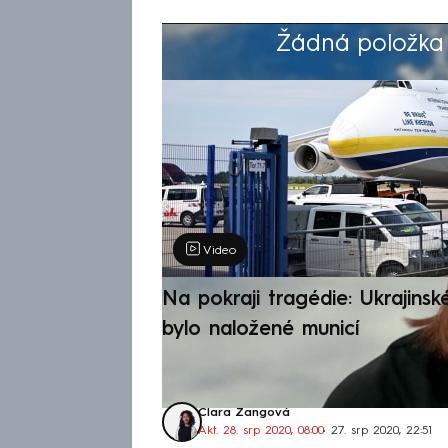
Žádná položka z
Výběr redakce
Video
Na pokraji tragédie: Ukrajinsk
bylo naložené municí
Clara Zangová
Akt. 28. srp 2020, 08:00
• 27. srp 2020, 22:51