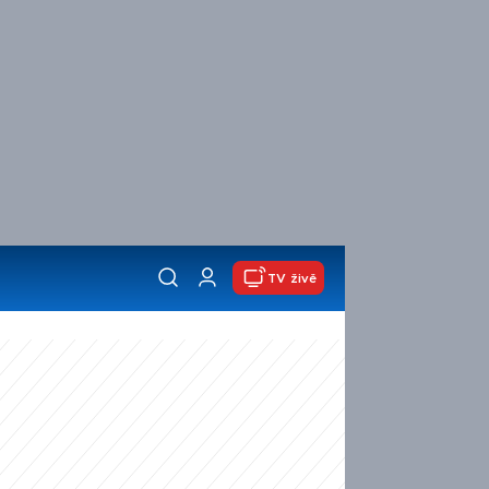
TV živě