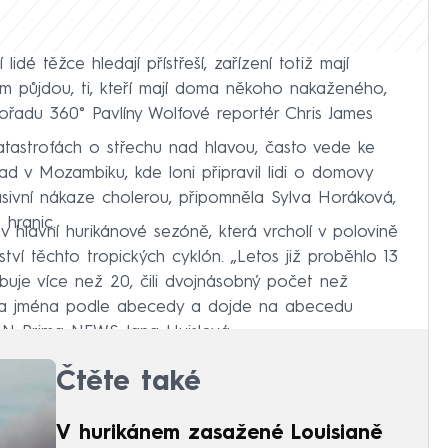
idé těžce hledají přístřeší, zařízení totiž mají
am půjdou, ti, kteří mají doma někoho nakaženého,
ořadu 360° Pavlíny Wolfové reportér Chris James
 katastrofách o střechu nad hlavou, často vede ke
lad v Mozambiku, kde loni připravil lidi o domovy
sivní nákaze cholerou, připomněla Sylva Horáková,
 hranic.
v hlavní hurikánové sezóně, která vrcholí v polovině
tví těchto tropických cyklón. „Letos již proběhlo 13
ibuje více než 20, čili dvojnásobný počet než
na jména podle abecedy a dojde na abecedu
NN Prima NEWS Jana Hujslová.
Čtěte také
V hurikánem zasažené Louisianě