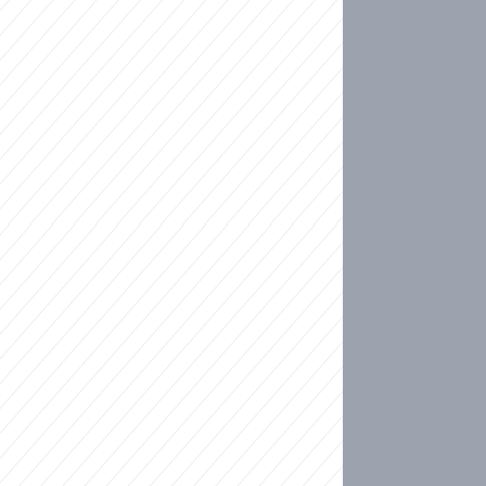
ideo
kat migranty do Česka? Sami by odešli, tvrdí exp
ické sebevraždě