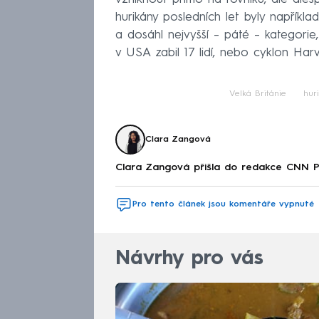
hurikány posledních let byly napříkla
a dosáhl nejvyšší – páté – kategorie,
v USA zabil 17 lidí, nebo cyklon Har
Velká Británie
hur
Clara Zangová
Clara Zangová přišla do redakce CNN 
Pro tento článek jsou komentáře vypnuté
Návrhy pro vás