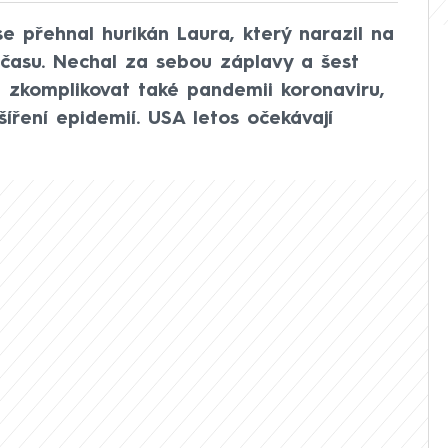
se přehnal hurikán Laura, který narazil na
času. Nechal za sebou záplavy a šest
a zkomplikovat také pandemii koronaviru,
íření epidemií. USA letos očekávají