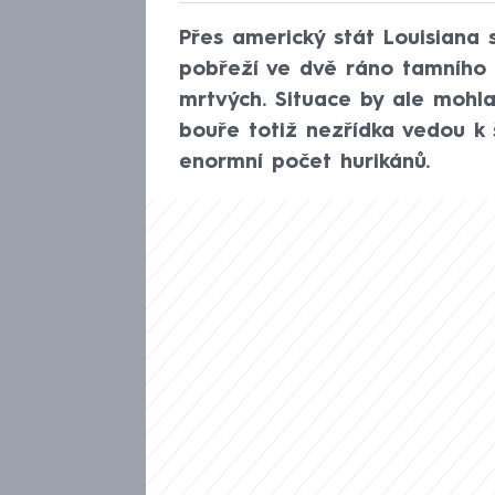
Přes americký stát Louisiana 
pobřeží ve dvě ráno tamního 
mrtvých. Situace by ale mohl
bouře totiž nezřídka vedou k š
enormní počet hurikánů.