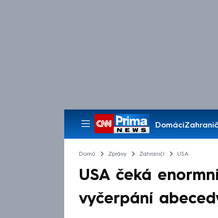
Domácí
Zahranič
Pořady
Domů
Zprávy
Zahraničí
USA
USA čeká enormní 
vyčerpání abecedy