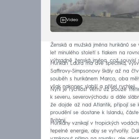
Video
Ženská a mužská jména hurikánů se v
let minulého století s tlakem na rov
výhradně ženská jména, což souvisí s
Hurikán Laura má dvě specifika, vysvě
Saffirovy-Simpsonovy škály až na čt
souběh s hurikánem Marco, oba měly
však nakonec slabší a přišel rychleji.
Nyní je rychlost větru už pouze tře
k severu, severovýchodu a dále slábno
že dojde až nad Atlantik, připojí se
proudění se dostane k Islandu, částe
Británii.
Hurikány vznikají v tropických vodách
tepelné energie, aby se vytvořily. D
vzniknout přímo na rovníku, ale alesp