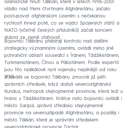
Islamistické hnutí Tálibán, které v letech 1996–2001
vládlo nad třemi čtvrtinami Afghánistánu, začalo
postupovat afghánským územím s nečekanou
rychlostí ihned poté, co se vojáci Spojených států a
NATO (včetně českých příslušníků) začali koncem
dubna ze země stahovat.
Bojovníci Tálibánu přebírají kontrolu nad dalšími
strategicky významnými územími, ovládli mimo jiné
pohraniční oblasti sousedící s Íránem, Tádžikistánem,
Turkmenistánem, Čínou a Pákistánem. Podle expertů
jsou tito radikálové nyní vojensky nejsilnější od roku
2001.
V neděli se bojovníci Tálibánu zmocnili již pěti
správních středisek, když dobyli severoafghánský
Kunduz, metropoli stejnojmenné provincie, která leží u
hranic s Tádžikistánem. Krátce nato bojovníci ovládli i
město Saripúl, správní středisko stejnojmenné
provincie na severozápadě Afghánistánu, a později i
město Tálikán, které je správním střediskem
severoafghánské provincie Tachár.