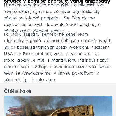
Situace v zemi se zhoršuje, varují ambasády
Nasazení amerických bombardérů a bitevních lodí
rovněž ukazuje, jak moc zůstávají afghánské síly
závislé na letecké podpoře USA. Těm ale po
odjezdu amerických dodavatelů docházejí nejen
zásoby, ale i vyškolení technici.
Po útoku Tálibánu zemřelo nejméně sedm
afghánských pilotů, zatímco další jsou po neúnavných
misích podle zahraničních zpráv vyčerpaní. Prezident
USA Joe Biden prohlásil, že stanovil lhůtu do 31.
srpna, dokdy se musí z Afghánistánu stáhnout i zbylí
američtí vojáci. Zdroje z armádních složek však webu
řekly, že Američané měli v úmyslu pokračovat v
náletech i po tomto datu.
Čtěte také