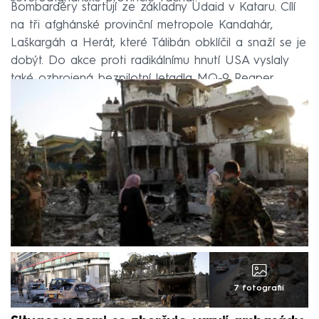
Bombardéry startují ze základny Udaid v Kataru. Cílí
na tři afghánské provinční metropole Kandahár,
Laškargáh a Herát, které Tálibán obklíčil a snaží se je
dobýt. Do akce proti radikálnímu hnutí USA vyslaly
také ozbrojená bezpilotní letadla MQ-9 Reaper.
7 fotografií