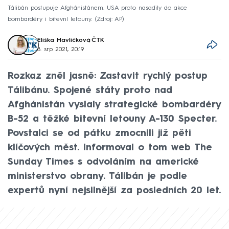
Tálibán postupuje Afghánistánem. USA proto nasadily do akce
bombardéry i bitevní letouny.
Zdroj: AP
Eliška Havlíčková
,
ČTK
8. srp 2021, 20:19
Rozkaz zněl jasně: Zastavit rychlý postup
Tálibánu. Spojené státy proto nad
Afghánistán vyslaly strategické bombardéry
B-52 a těžké bitevní letouny A-130 Specter.
Povstalci se od pátku zmocnili již pěti
klíčových měst. Informoval o tom web The
Sunday Times s odvoláním na americké
ministerstvo obrany. Tálibán je podle
expertů nyní nejsilnější za posledních 20 let.