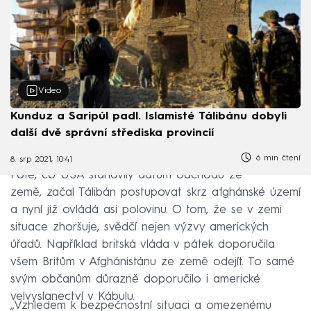
Video
Kunduz a Saripúl padl. Islamisté Tálibánu dobyli
další dvě správní střediska provincií
6 min čtení
8. srp 2021, 10:41
Poté, co USA stanovily datum odchodu ze
země, začal Tálibán postupovat skrz afghánské území
a nyní již ovládá asi polovinu. O tom, že se v zemi
situace zhoršuje, svědčí nejen výzvy amerických
úřadů. Například britská vláda v pátek doporučila
všem Britům v Afghánistánu ze země odejít. To samé
svým občanům důrazně doporučilo i americké
velvyslanectví v Kábulu.
„Vzhledem k bezpečnostní situaci a omezenému