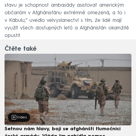
stavu je schopnost ambasády asistovat americkým
občanům v Afghánistánu extrémně omezená, a to i
v Kábulu,“ uvedlo velvyslanectví s tím, že lidé mají
využít všech dostupných letů a Afghánistán okamžitě
opustit.
Čtěte také
Video
Setnou nám hlavy, bojí se afghánští tlumočníci