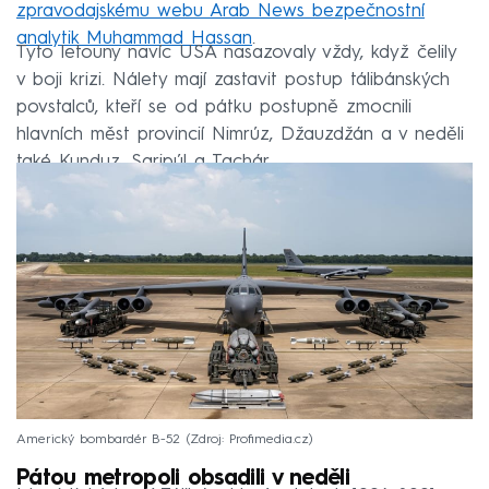
zpravodajskému webu Arab News bezpečnostní
analytik Muhammad Hassan
.
Tyto letouny navíc USA nasazovaly vždy, když čelily
v boji krizi. Nálety mají zastavit postup tálibánských
povstalců, kteří se od pátku postupně zmocnili
hlavních měst provincií Nimrúz, Džauzdžán a v neděli
také Kunduz, Saripúl a Tachár.
Americký bombardér B-52
Zdroj: Profimedia.cz
Pátou metropoli obsadili v neděli