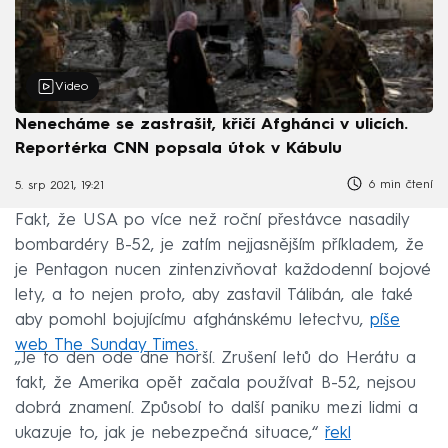
Video
Nenecháme se zastrašit, křičí Afghánci v ulicích.
Reportérka CNN popsala útok v Kábulu
6 min čtení
5. srp 2021, 19:21
Fakt, že USA po více než roční přestávce nasadily
bombardéry B-52, je zatím nejjasnějším příkladem, že
je Pentagon nucen zintenzivňovat každodenní bojové
lety, a to nejen proto, aby zastavil Tálibán, ale také
aby pomohl bojujícímu afghánskému letectvu,
píše
web The Sunday Times.
„Je to den ode dne horší. Zrušení letů do Herátu a
fakt, že Amerika opět začala používat B-52, nejsou
dobrá znamení. Způsobí to další paniku mezi lidmi a
ukazuje to, jak je nebezpečná situace,“
řekl