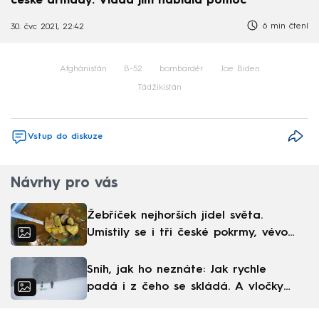
české armády. Vláda jim nabídla pomoc
6 min čtení
30. čvc 2021, 22:42
Afghánistán
B-52
bombardér
Joe Biden
Tádžikistán
Vstup do diskuze
Návrhy pro vás
Žebříček nejhorších jídel světa.
Umístily se i tři české pokrmy, vévodí
skandinávská kuchyně
Sníh, jak ho neznáte: Jak rychle
padá i z čeho se skládá. A vločky
nejsou bílé