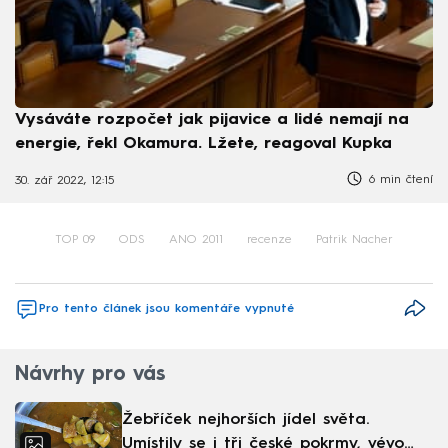
Vysáváte rozpočet jak pijavice a lidé nemají na
energie, řekl Okamura. Lžete, reagoval Kupka
6 min čtení
30. zář 2022, 12:15
TOP 09
ODS
ANO 2011
recenze
Patrik Nacher
Pro tento článek jsou komentáře vypnuté
Návrhy pro vás
Žebříček nejhorších jídel světa.
Umístily se i tři české pokrmy, vévodí