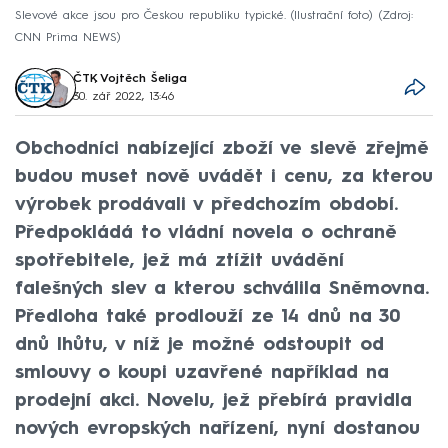
Slevové akce jsou pro Českou republiku typické. (Ilustrační foto)
Zdroj:
CNN Prima NEWS
ČTK
,
Vojtěch Šeliga
30. zář 2022, 13:46
Obchodníci nabízející zboží ve slevě zřejmě
budou muset nově uvádět i cenu, za kterou
výrobek prodávali v předchozím období.
Předpokládá to vládní novela o ochraně
spotřebitele, jež má ztížit uvádění
falešných slev a kterou schválila Sněmovna.
Předloha také prodlouží ze 14 dnů na 30
dnů lhůtu, v níž je možné odstoupit od
smlouvy o koupi uzavřené například na
prodejní akci. Novelu, jež přebírá pravidla
nových evropských nařízení, nyní dostanou