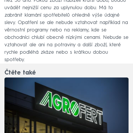
než 30 dnů. Pokud zboží nabízeli kratší dobu, budou
uvádět nejnižší cenu za uplynulou dobu. Má to
zabránit klamání spotřebitelů ohledně výše údajné
slevy. Opatření se ale nebude vztahovat například na
věrnostní programy nebo na reklamy, kde se
obchodníci chlubí obecně nízkými cenami. Nebude se
vztahovat ale ani na potraviny a další zboží, které
rychle podléhá zkáze nebo s krátkou dobou
spotřeby.
Čtěte také