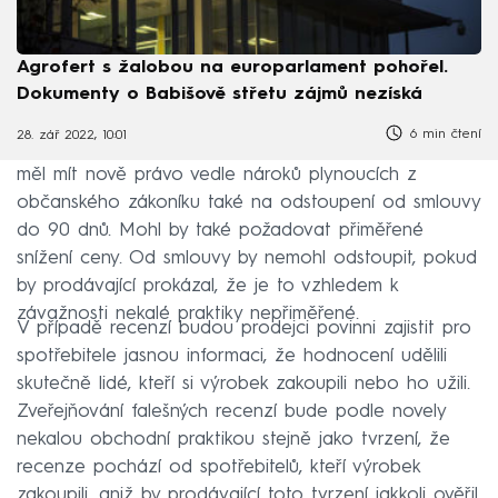
Agrofert s žalobou na europarlament pohořel.
Dokumenty o Babišově střetu zájmů nezíská
6 min čtení
28. zář 2022, 10:01
Spotřebitel poškozený nekalou praktikou prodejce by
měl mít nově právo vedle nároků plynoucích z
občanského zákoníku také na odstoupení od smlouvy
do 90 dnů. Mohl by také požadovat přiměřené
snížení ceny. Od smlouvy by nemohl odstoupit, pokud
by prodávající prokázal, že je to vzhledem k
závažnosti nekalé praktiky nepřiměřené.
V případě recenzí budou prodejci povinni zajistit pro
spotřebitele jasnou informaci, že hodnocení udělili
skutečně lidé, kteří si výrobek zakoupili nebo ho užili.
Zveřejňování falešných recenzí bude podle novely
nekalou obchodní praktikou stejně jako tvrzení, že
recenze pochází od spotřebitelů, kteří výrobek
zakoupili, aniž by prodávající toto tvrzení jakkoli ověřil