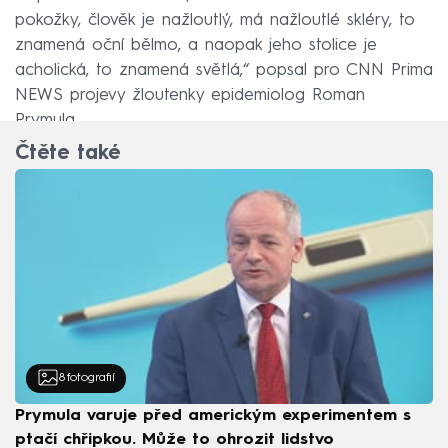
pokožky, člověk je nažloutlý, má nažloutlé skléry, to
znamená oční bělmo, a naopak jeho stolice je
acholická, to znamená světlá,“ popsal pro CNN Prima
NEWS projevy žloutenky epidemiolog Roman
Prymula.
Čtěte také
8
fotografií
Prymula varuje před americkým experimentem s
ptačí chřipkou. Může to ohrozit lidstvo