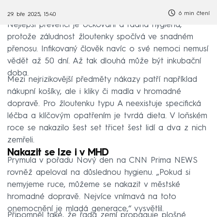
6 min čtení
29. bře 2025, 15:40
Nejlepší prevencí je očkování a řádná hygiena,
protože záludnost žloutenky spočívá ve snadném
přenosu. Infikovaný člověk navíc o své nemoci nemusí
vědět až 50 dní. Až tak dlouhá může být inkubační
doba.
Mezi nejrizikovější předměty nákazy patří například
nákupní košíky, ale i kliky či madla v hromadné
dopravě. Pro žloutenku typu A neexistuje specifická
léčba a klíčovým opatřením je tvrdá dieta. V loňském
roce se nakazilo šest set třicet šest lidí a dva z nich
zemřeli.
Nakazit se lze i v MHD
Prymula v pořadu Nový den na CNN Prima NEWS
rovněž apeloval na důslednou hygienu. „Pokud si
nemyjeme ruce, můžeme se nakazit v městské
hromadné dopravě. Nejvíce vnímavá na toto
onemocnění je mladá generace,“ vysvětlil.
Připomněl také, že řada zemí propaguje plošné