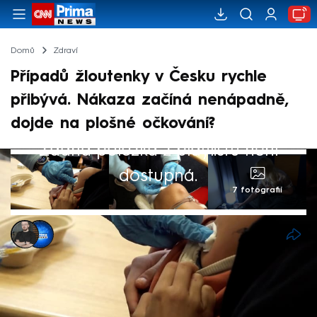
Domů
Zdraví
Případů žloutenky v Česku rychle
přibývá. Nákaza začíná nenápadně,
dojde na plošné očkování?
Žádná položka z playlistu není
dostupná.
7 fotografií
Marek Pausz
,
Monika Rusová
Akt. 17. dub 2025, 07:59
• 17. dub 2025, 07:54
V Česku stále přibývá případů žloutenky
typu A. Jen za první tři měsíce letošního