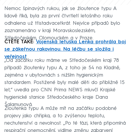
Nemoc špinavých rukou, jak se žloutence typu A
lidově říká, byla za první čtvrtletí letošního roku
odhalena už třistadvacetkrát. Nejvíce případů bylo
zaznamenáno v kraji Moravskoslezském,
Středočeském, Olomouckém a v Praze.
ČTĚTE TAKÉ:
Vojenská letuška Lenka prohrála boj
se zákeřnou rakovinou. Na léčbu se složila i
veřejnost
„Od začátku roku máme ve Středočeském kraji 78
případů žloutenky typu A, z toho je 54 na Kladně,
zejména v ubytovnách s nižším hygienickým
standardem. Postižené byly malé děti do přibližně 15
let,“ uvedla pro CNN Prima NEWS mluvčí Krajské
hygienické stanice Středočeského kraje Dana
Šalamunová.
Žloutenka typu A může mít na začátku podobné
projevy jako chřipka, a to zvýšenou teplotu,
nechutenství a nevolnost. „Po té fázi, která připomíná
respirační onemocnění, vidíme změnu zabarvení