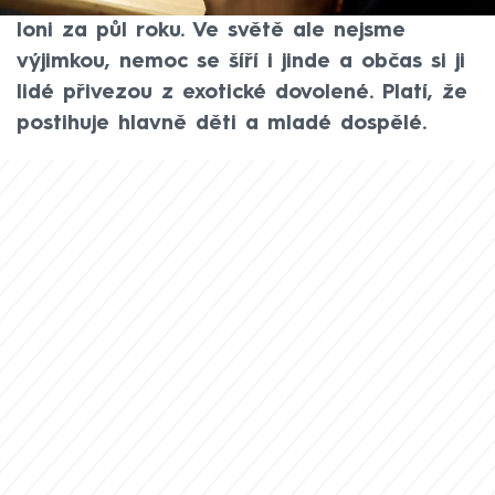
roku jich bylo podle odborníků stejně jako
loni za půl roku. Ve světě ale nejsme
výjimkou, nemoc se šíří i jinde a občas si ji
lidé přivezou z exotické dovolené. Platí, že
postihuje hlavně děti a mladé dospělé.