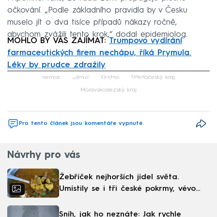
očkování. „Podle základního pravidla by v Česku
muselo jít o dva tisíce případů nákazy ročně,
abychom zvážili tento krok,“ dodal epidemiolog.
MOHLO BY VÁS ZAJÍMAT:
Trumpovo vydírání
farmaceutických firem nechápu, říká Prymula.
Léky by prudce zdražily
Failed to fetch
nemoc
zdraví
Kladno
Středočeský kraj
Moravskoslezský kraj
Pro tento článek jsou komentáře vypnuté
Návrhy pro vás
Žebříček nejhorších jídel světa.
Umístily se i tři české pokrmy, vévodí
skandinávská kuchyně
Sníh, jak ho neznáte: Jak rychle