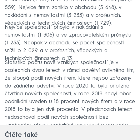
559). Nejvíce firem zaniklo v obchodu (5 648), v
nakládání s nemovitostmi (3 233) a v profesních,
vědeckých a technických činnostech (1 729).
Nejvíce společností přibylo v nakládání s
nemovitostmi (1 306) a ve zpracovatelském průmyslu
(1 233). Naopak v obchodu se počet společností
snížil o 2 029 a v profesních, vědeckých a
technických činnostech o 13.
Statistika počtu nově vzniklých společností je v
posledních dvou letech v rámci odvětví ovlivněna tím,
že stoupá podíl nových firem, které nejsou zařazeny
do žádného odvětví. V roce 2020 to byla přibližně
čtvrtina nových společností, v roce 2019 nebyl obor
podnikání uveden u 18 procent nových firem a v roce
2018 to byla jen dvě procenta. V předchozích letech
nedosahoval podíl nových společností bez
uvedeného oboru podnikání ani jednoho procenta.
Čtěte také