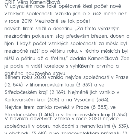
CRIF Věra Kameníčková.
V uplynulém roce také opětovně klesl počet nově
vzniklých společností. Vzniklo jich o 2 842 méně než
v roce 2019. Meziročně se tak počet
nových firem snížil o desetinu. „Za tímto výrazným
meziročním poklesem stojí především březen, duben a
říjen. I když počet vzniklých společností za měsíc byl
meziročně nižší po většinu roku, v těchto měsících byl
nižší o pětinu až o třetinu,“ dodala Kameníčková. Zde
je podle ní vidět korelace s vyhlášením prvního a
druhého nouzového stavu.
Během roku 2020 vzniklo nejvíce společností v Praze
(12 844), v Jihomoravském kraji (3 339) a ve
Středočeském kraji (2 169). Nejméně jich vzniklo v
Karlovarském kraji (305) a na Vysočině (584).
Nejvíce firem zaniklo rovněž v Praze (8 383), ve
Středočeském (1 404) a v Jihomoravském kraji (1 354).
V hlavních odvětvích vzniklo v roce 2020 nejvíce
společností v oboru nakládání s nemovitostmi (4 539),
v obchodu (3 619) a ve zpracovatelském průmyslu (2