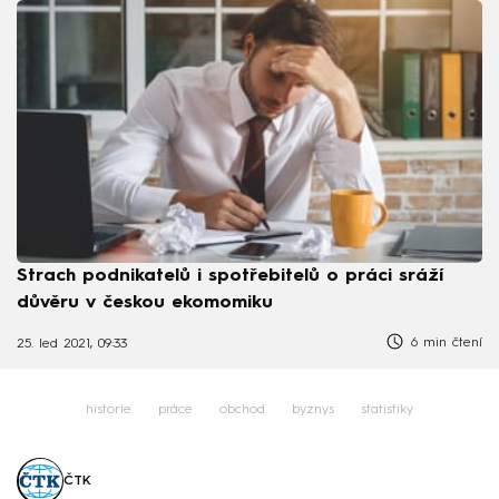
Strach podnikatelů i spotřebitelů o práci sráží
důvěru v českou ekomomiku
6 min čtení
25. led 2021, 09:33
historie
práce
obchod
byznys
statistiky
ČTK