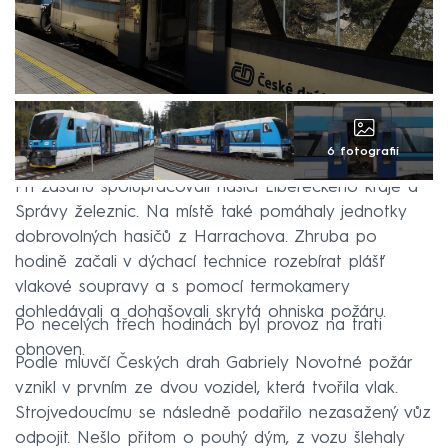
6 fotografií
Při zásahu spolupracovali hasiči Libereckého kraje a
Správy železnic. Na místě také pomáhaly jednotky
dobrovolných hasičů z Harrachova. Zhruba po
hodině začali v dýchací technice rozebírat plášť
vlakové soupravy a s pomocí termokamery
dohledávali a dohašovali skrytá ohniska požáru.
Po necelých třech hodinách byl provoz na trati
obnoven.
Podle mluvčí Českých drah Gabriely Novotné požár
vznikl v prvním ze dvou vozidel, která tvořila vlak.
Strojvedoucímu se následně podařilo nezasažený vůz
odpojit. Nešlo přitom o pouhý dým, z vozu šlehaly