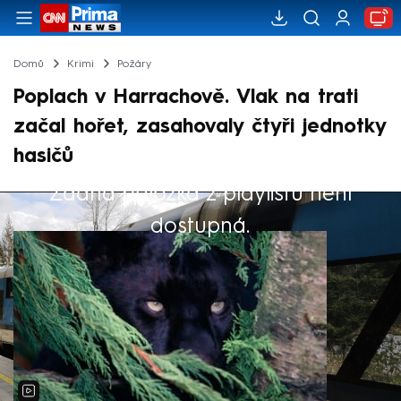
Domů
Krimi
Požáry
Poplach v Harrachově. Vlak na trati
začal hořet, zasahovaly čtyři jednotky
hasičů
Žádná položka z playlistu není
Výběr redakce
dostupná.