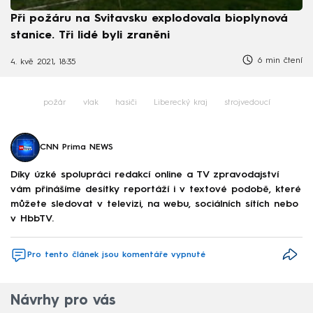
Při požáru na Svitavsku explodovala bioplynová
stanice. Tři lidé byli zraněni
6 min čtení
4. kvě 2021, 18:35
požár
vlak
hasiči
Liberecký kraj
strojvedoucí
CNN Prima NEWS
Díky úzké spolupráci redakcí online a TV zpravodajství
vám přinášíme desítky reportáží i v textové podobě, které
můžete sledovat v televizi, na webu, sociálních sítích nebo
v HbbTV.
Pro tento článek jsou komentáře vypnuté
Návrhy pro vás