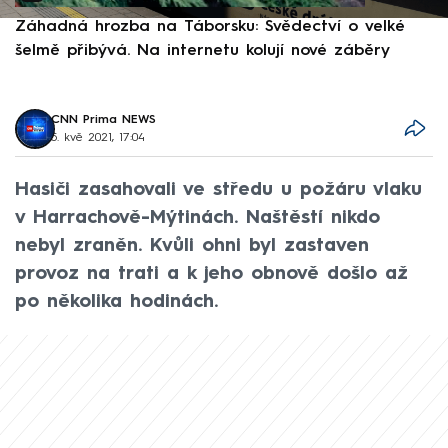
Záhadná hrozba na Táborsku: Svědectví o velké
S
šelmě přibývá. Na internetu kolují nové záběry
d
CNN Prima NEWS
5. kvě 2021, 17:04
Hasiči zasahovali ve středu u požáru vlaku
v Harrachově-Mýtinách. Naštěstí nikdo
nebyl zraněn. Kvůli ohni byl zastaven
provoz na trati a k jeho obnově došlo až
po několika hodinách.