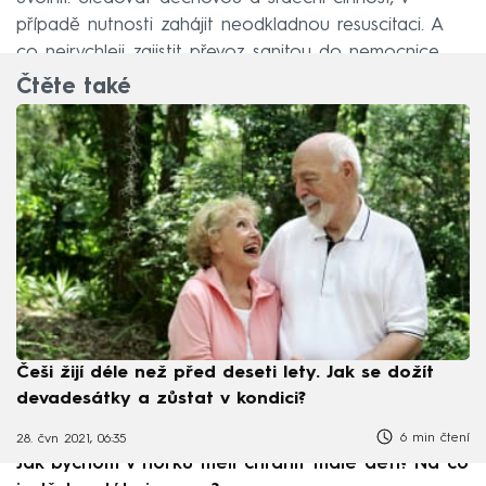
případě nutnosti zahájit neodkladnou resuscitaci. A
co nejrychleji zajistit převoz sanitou do nemocnice.
Čtěte také
Češi žijí déle než před deseti lety. Jak se dožít
devadesátky a zůstat v kondici?
6 min čtení
28. čvn 2021, 06:35
Jak bychom v horku měli chránit malé děti? Na co