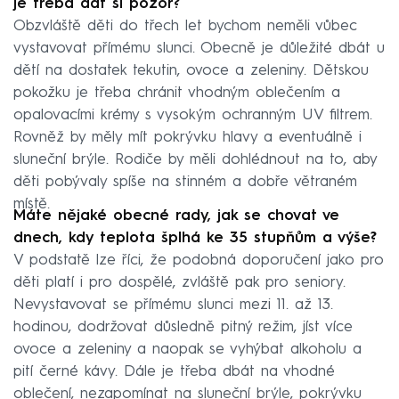
je třeba dát si pozor?
Obzvláště děti do třech let bychom neměli vůbec
vystavovat přímému slunci. Obecně je důležité dbát u
dětí na dostatek tekutin, ovoce a zeleniny. Dětskou
pokožku je třeba chránit vhodným oblečením a
opalovacími krémy s vysokým ochranným UV filtrem.
Rovněž by měly mít pokrývku hlavy a eventuálně i
sluneční brýle. Rodiče by měli dohlédnout na to, aby
děti pobývaly spíše na stinném a dobře větraném
místě.
Máte nějaké obecné rady, jak se chovat ve
dnech, kdy teplota šplhá ke 35 stupňům a výše?
V podstatě lze říci, že podobná doporučení jako pro
děti platí i pro dospělé, zvláště pak pro seniory.
Nevystavovat se přímému slunci mezi 11. až 13.
hodinou, dodržovat důsledně pitný režim, jíst více
ovoce a zeleniny a naopak se vyhýbat alkoholu a
pití černé kávy. Dále je třeba dbát na vhodné
oblečení, nezapomínat na sluneční brýle, pokrývku