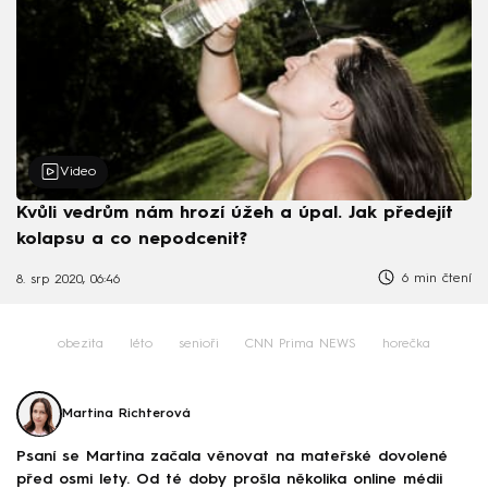
Video
Kvůli vedrům nám hrozí úžeh a úpal. Jak předejít
kolapsu a co nepodcenit?
6 min čtení
8. srp 2020, 06:46
obezita
léto
senioři
CNN Prima NEWS
horečka
Martina Richterová
Psaní se Martina začala věnovat na mateřské dovolené
před osmi lety. Od té doby prošla několika online médii