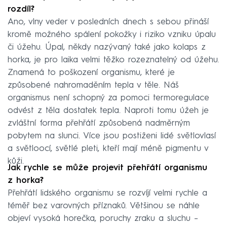
rozdíl?
Ano, vlny veder v posledních dnech s sebou přináší
kromě možného spálení pokožky i riziko vzniku úpalu
či úžehu. Úpal, někdy nazývaný také jako kolaps z
horka, je pro laika velmi těžko rozeznatelný od úžehu.
Znamená to poškození organismu, které je
způsobené nahromaděním tepla v těle. Náš
organismus není schopný za pomoci termoregulace
odvést z těla dostatek tepla. Naproti tomu úžeh je
zvláštní forma přehřátí způsobená nadměrným
pobytem na slunci. Více jsou postiženi lidé světlovlasí
a světloocí, světlé pleti, kteří mají méně pigmentu v
kůži.
Jak rychle se může projevit přehřátí organismu
z horka?
Přehřátí lidského organismu se rozvíjí velmi rychle a
téměř bez varovných příznaků. Většinou se náhle
objeví vysoká horečka, poruchy zraku a sluchu –