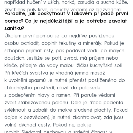
například hučení v uších, horká, zarudlá a suchá kůže,
zrychlený puls krve, poruchy vědomí až bezvědomí.
Poradíte, jak poskytnout v takovém případě první
pomoc? Co je nejdůležitější a je potřeba zavolat
sanitku?
Úkolem první pomoci je co nejdříve postiženou
osobu ochladit, doplnit tekutiny a minerály. Pokud je
schopna přijímat ústy, pak podávat vodu po malých
doušcích. Jestliže se potí, zvrací, má průjem nebo
křeče, přidejte do vody malou lžičku kuchyňské soli.
Při křečích svalstva je vhodná jemná masáž
k uvolnění spasmů. Je nutné přenést postiženého do
chladnějšího prostředí, uložit do polosedu
s podepřením hlavy a ramen. Při poruše vědomí
zvolit stabilizovanou polohu. Dále je třeba pacienta
svléknout a zabalit do mokré studené plachty. Pokud
dojde k bezvědomí, je nutné zkontrolovat, zda jsou
volné dýchací cesty. Pokud ne, pak je
uvolnit. Sledovat dechovou a srdeční činnost, v