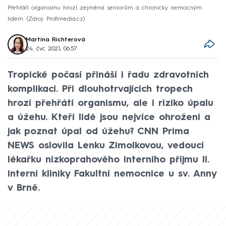
Přehřátí organismu hrozí zejména seniorům a chronicky nemocným
lidem.
Zdroj: Profimedia.cz
Martina Richterová
24. čvc 2021, 06:57
Tropické počasí přináší i řadu zdravotních
komplikací. Při dlouhotrvajících tropech
hrozí přehřátí organismu, ale i riziko úpalu
a úžehu. Kteří lidé jsou nejvíce ohroženi a
jak poznat úpal od úžehu? CNN Prima
NEWS oslovila Lenku Zimolkovou, vedoucí
lékařku nízkoprahového interního příjmu II.
interní kliniky Fakultní nemocnice u sv. Anny
v Brně.