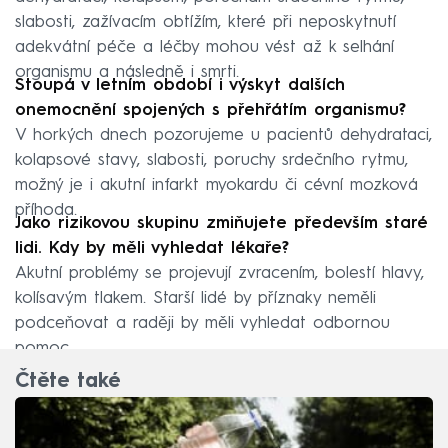
slabosti, zažívacím obtížím, které při neposkytnutí
adekvátní péče a léčby mohou vést až k selhání
organismu a následně i smrti.
Stoupá v letním období i výskyt dalších
onemocnění spojených s přehřátím organismu?
V horkých dnech pozorujeme u pacientů dehydrataci,
kolapsové stavy, slabosti, poruchy srdečního rytmu,
možný je i akutní infarkt myokardu či cévní mozková
příhoda.
Jako rizikovou skupinu zmiňujete především staré
lidi. Kdy by měli vyhledat lékaře?
Akutní problémy se projevují zvracením, bolestí hlavy,
kolísavým tlakem. Starší lidé by příznaky neměli
podceňovat a raději by měli vyhledat odbornou
pomoc.
Čtěte také