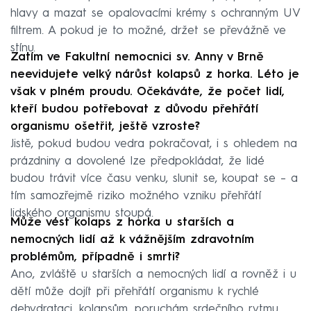
hlavy a mazat se opalovacími krémy s ochranným UV
filtrem. A pokud je to možné, držet se převážně ve
stínu.
Zatím ve Fakultní nemocnici sv. Anny v Brně
neevidujete velký nárůst kolapsů z horka. Léto je
však v plném proudu. Očekáváte, že počet lidí,
kteří budou potřebovat z důvodu přehřátí
organismu ošetřit, ještě vzroste?
Jistě, pokud budou vedra pokračovat, i s ohledem na
prázdniny a dovolené lze předpokládat, že lidé
budou trávit více času venku, slunit se, koupat se – a
tím samozřejmě riziko možného vzniku přehřátí
lidského organismu stoupá.
Může vést kolaps z horka u starších a
nemocných lidí až k vážnějším zdravotním
problémům, případně i smrti?
Ano, zvláště u starších a nemocných lidí a rovněž i u
dětí může dojít při přehřátí organismu k rychlé
dehydrataci, kolapsům, poruchám srdečního rytmu,