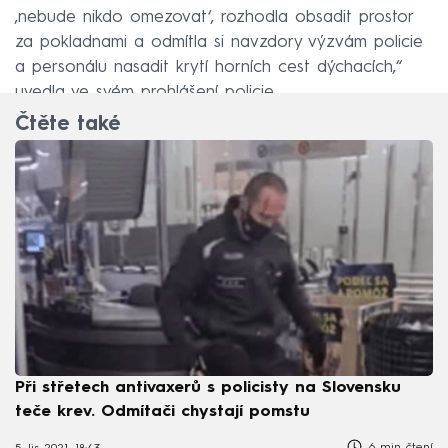
‚nebude nikdo omezovat‘, rozhodla obsadit prostor
za pokladnami a odmítla si navzdory výzvám policie
a personálu nasadit krytí horních cest dýchacích,“
uvedla ve svém prohlášení policie.
Čtěte také
Při střetech antivaxerů s policisty na Slovensku
teče krev. Odmítači chystají pomstu
6 min čtení