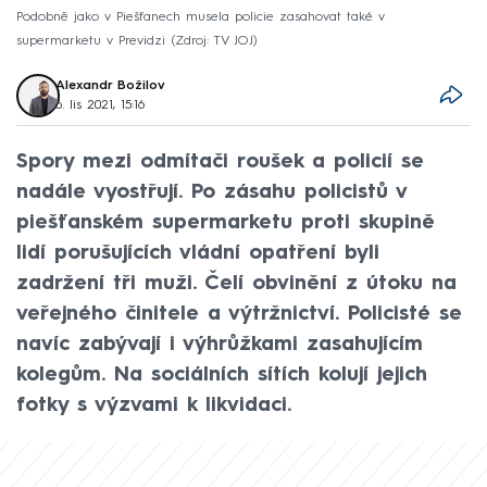
Podobně jako v Piešťanech musela policie zasahovat také v
supermarketu v Previdzi
Zdroj: TV JOJ
Alexandr Božilov
6. lis 2021, 15:16
Spory mezi odmítači roušek a policií se
nadále vyostřují. Po zásahu policistů v
piešťanském supermarketu proti skupině
lidí porušujících vládní opatření byli
zadržení tři muži. Čelí obvinění z útoku na
veřejného činitele a výtržnictví. Policisté se
navíc zabývají i výhrůžkami zasahujícím
kolegům. Na sociálních sítích kolují jejich
fotky s výzvami k likvidaci.