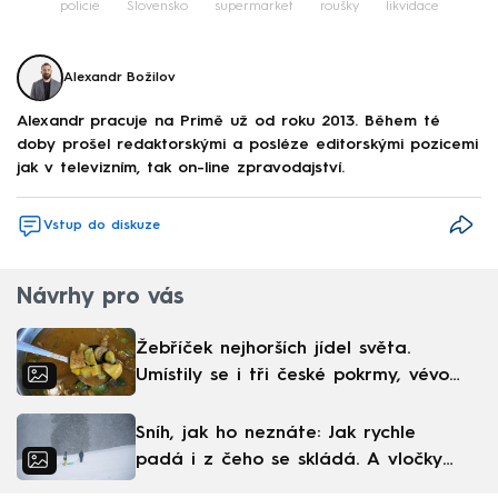
policie
Slovensko
supermarket
roušky
likvidace
Alexandr Božilov
Alexandr pracuje na Primě už od roku 2013. Během té
doby prošel redaktorskými a posléze editorskými pozicemi
jak v televizním, tak on-line zpravodajství.
Vstup do diskuze
Návrhy pro vás
Žebříček nejhorších jídel světa.
Umístily se i tři české pokrmy, vévodí
skandinávská kuchyně
Sníh, jak ho neznáte: Jak rychle
padá i z čeho se skládá. A vločky
nejsou bílé