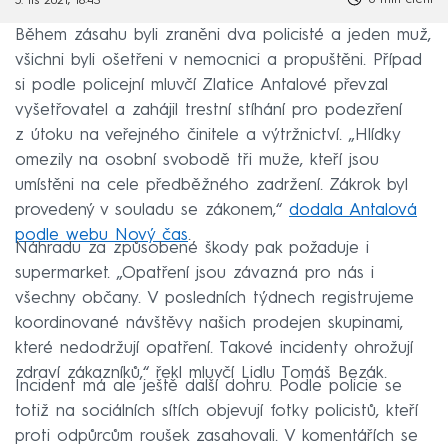
5. lis 2021, 18:43
Během zásahu byli zraněni dva policisté a jeden muž,
všichni byli ošetřeni v nemocnici a propuštěni. Případ
si podle policejní mluvčí Zlatice Antalové převzal
vyšetřovatel a zahájil trestní stíhání pro podezření
z útoku na veřejného činitele a výtržnictví. „Hlídky
omezily na osobní svobodě tři muže, kteří jsou
umístěni na cele předběžného zadržení. Zákrok byl
provedený v souladu se zákonem,“
dodala Antalová
podle webu Nový čas
.
Náhradu za způsobené škody pak požaduje i
supermarket. „Opatření jsou závazná pro nás i
všechny občany. V posledních týdnech registrujeme
koordinované návštěvy našich prodejen skupinami,
které nedodržují opatření. Takové incidenty ohrožují
zdraví zákazníků,“ řekl mluvčí Lidlu Tomáš Bezák.
Incident má ale ještě další dohru. Podle policie se
totiž na sociálních sítích objevují fotky policistů, kteří
proti odpůrcům roušek zasahovali. V komentářích se