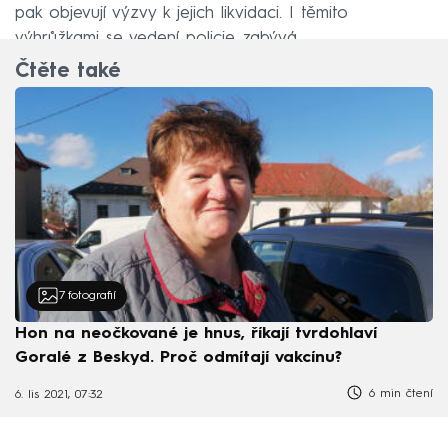
pak objevují výzvy k jejich likvidaci. I těmito
výhrůžkami se vedení policie zabývá.
Čtěte také
7
fotografií
Hon na neočkované je hnus, říkají tvrdohlaví
Goralé z Beskyd. Proč odmítají vakcínu?
6 min čtení
6. lis 2021, 07:32