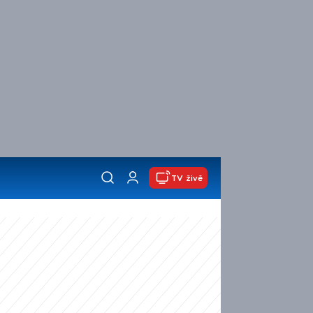
TV živě