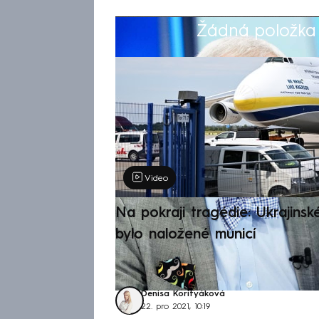
Žádná položka z
Výběr redakce
Video
Na pokraji tragédie: Ukrajinsk
bylo naložené municí
Denisa Korityáková
22. pro 2021, 10:19