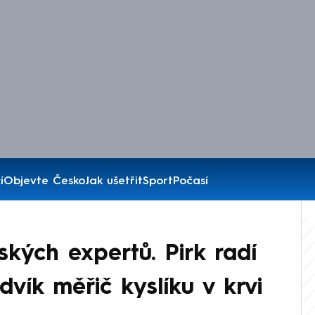
í
Objevte Česko
Jak ušetřit
Sport
Počasí
kých expertů. Pirk radí
dvík měřič kyslíku v krvi