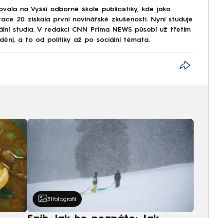
ala na Vyšší odborné škole publicistiky, kde jako
ce 20 získala první novinářské zkušenosti. Nyní studuje
iální studia. V redakci CNN Prima NEWS působí už třetím
í, a to od politiky až po sociální témata.
31
fotografií