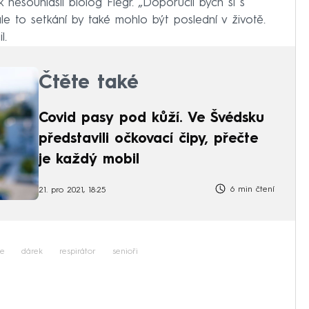
k nesouhlasil biolog Flegr. „Doporučil bych si s
ale to setkání by také mohlo být poslední v životě.
l.
Čtěte také
Covid pasy pod kůží. Ve Švédsku
představili očkovací čipy, přečte
je každý mobil
6 min čtení
21. pro 2021, 18:25
e
dárek
respirátor
senioři