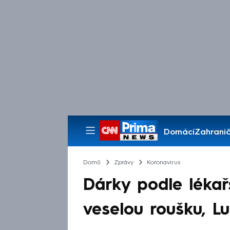
Domácí
Zahranič
Pořady
Domů
Zprávy
Koronavirus
Dárky podle lékařs
veselou roušku, Lu