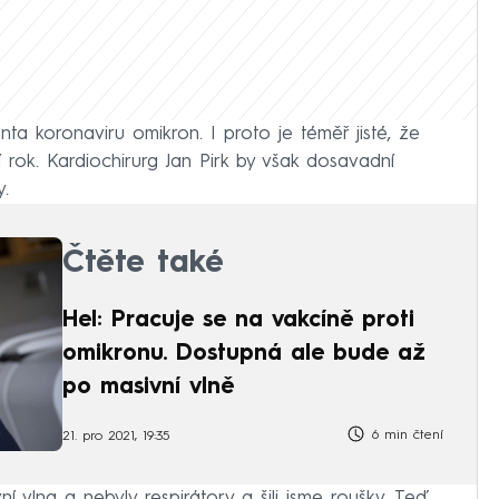
nta koronaviru omikron. I proto je téměř jisté, že
tí rok. Kardiochirurg Jan Pirk by však dosavadní
y.
Čtěte také
Hel: Pracuje se na vakcíně proti
omikronu. Dostupná ale bude až
po masivní vlně
6 min čtení
21. pro 2021, 19:35
ní vlna a nebyly respirátory a šili jsme roušky. Teď