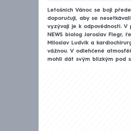
Letošních Vánoc se bojí pře
doporučují, aby se nesetkával
vyzývají je k odpovědnosti. V
NEWS biolog Jaroslav Flegr, ř
Miloslav Ludvík a kardiochirurg
vážnou. V odlehčené atmosféř
mohli dát svým blízkým pod 