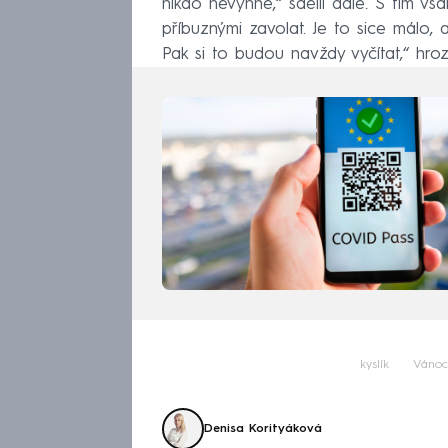
nikdo nevyhne,“ sdělil dále. S tím vša
příbuznými zavolat. Je to sice málo, 
Pak si to budou navždy vyčítat,“ hrozi
kyslík
Vánoc
Denisa Korityáková