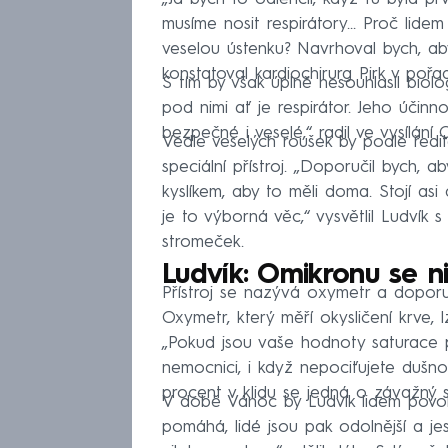
musíme nosit respirátory… Proč lidem n
veselou ústenku? Navrhoval bych, abyc
konstatoval kardiochirurg Pirk v pořa
S tím by však úplně nesouhlasil biolo
pod nimi ať je respirátor. Jeho účinn
bezpečné i veselé,“ radil ve vysílá
Vedle veselých roušek by podle ředi
speciální přístroj. „Doporučil bych, a
kyslíkem, aby to měli doma. Stojí asi
je to výborná věc,“ vysvětlil Ludvík 
stromeček.
Ludvík: Omikronu se 
Přístroj se nazývá oxymetr a doporu
Oxymetr, který měří okysličení krve
„Pokud jsou vaše hodnoty saturace p
nemocnici, i když nepociťujete dušn
procent v klidu se jedná o závažný st
V době Vánoc by Ludvík lidem povoli
pomáhá, lidé jsou pak odolnější a jes