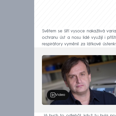
Světem se šíří vysoce nakažlivá varia
ochranu úst a nosu lidé využijí i příš
respirátory vyměnil za látkové ústenk
Video
„Já bych to odlehčil, když tu byla prv