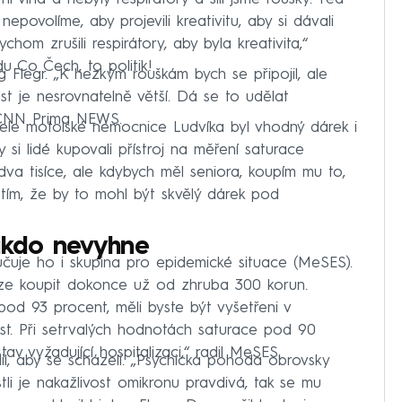
epovolíme, aby projevili kreativitu, aby si dávali
hom zrušili respirátory, aby byla kreativita,“
du Co Čech, to politik!
g Flegr. „K hezkým rouškám bych se připojil, ale
ost je nesrovnatelně větší. Dá se to udělat
ní CNN Prima NEWS.
tele motolské nemocnice Ludvíka byl vhodný dárek i
by si lidé kupovali přístroj na měření saturace
 dva tisíce, ale kdybych měl seniora, koupím mu to,
s tím, že by to mohl být skvělý dárek pod
nikdo nevyhne
čuje ho i skupina pro epidemické situace (MeSES).
, lze koupit dokonce už od zhruba 300 korun.
od 93 procent, měli byste být vyšetřeni v
ost. Při setrvalých hodnotách saturace pod 90
av vyžadující hospitalizaci,“ radil MeSES.
l, aby se scházeli. „Psychická pohoda obrovsky
tli je nakažlivost omikronu pravdivá, tak se mu