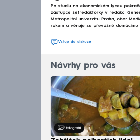
Po studiu na ekonomickém lyceu pokračov
zástupce šéfredaktorky v redakci Genera
Metropolitní univerzitu Praha, obor Med
rokem a věnuje se převážně domácímu děn
Vstup do diskuze
Návrhy pro vás
5
fotografií