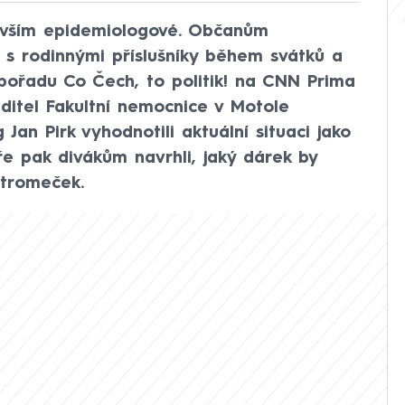
devším epidemiologové. Občanům
i s rodinnými příslušníky během svátků a
 pořadu Co Čech, to politik! na CNN Prima
editel Fakultní nemocnice v Motole
 Jan Pirk vyhodnotili aktuální situaci jako
e pak divákům navrhli, jaký dárek by
stromeček.