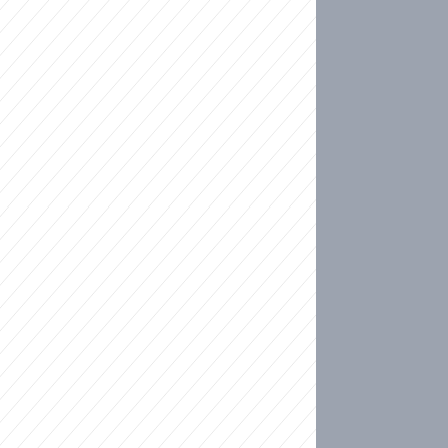
ideo
kat migranty do Česka? Sami by odešli, tvrdí exp
ické sebevraždě