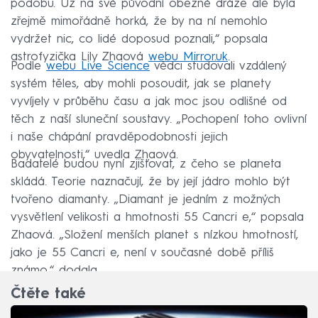
podobu. Už na své původní oběžné dráze ale byla
zřejmě mimořádně horká, že by na ní nemohlo
vydržet nic, co lidé doposud poznali,“ popsala
astrofyzička Lily Zhaová
webu Mirror.uk
.
Podle
webu Live Science
vědci studovali vzdálený
systém těles, aby mohli posoudit, jak se planety
vyvíjely v průběhu času a jak moc jsou odlišné od
těch z naší sluneční soustavy. „Pochopení toho ovlivní
i naše chápání pravděpodobnosti jejich
obyvatelnosti,“ uvedla Zhaová.
Badatelé budou nyní zjišťovat, z čeho se planeta
skládá. Teorie naznačují, že by její jádro mohlo být
tvořeno diamanty. „Diamant je jedním z možných
vysvětlení velikosti a hmotnosti 55 Cancri e,“ popsala
Zhaová. „Složení menších planet s nízkou hmotností,
jako je 55 Cancri e, není v současné době příliš
známo,“ dodala.
Čtěte také