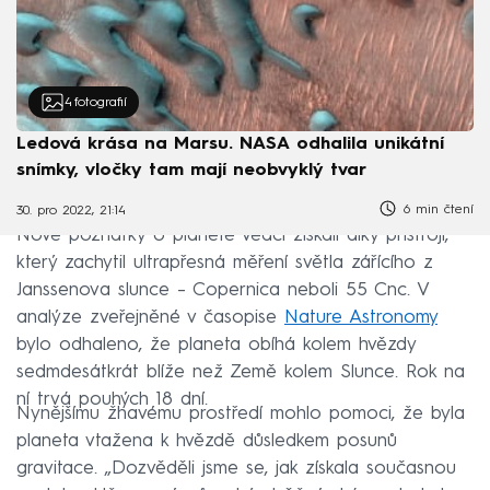
4
fotografií
Ledová krása na Marsu. NASA odhalila unikátní
snímky, vločky tam mají neobvyklý tvar
6 min čtení
30. pro 2022, 21:14
Nové poznatky o planetě vědci získali díky přístroji,
který zachytil ultrapřesná měření světla zářícího z
Janssenova slunce – Copernica neboli 55 Cnc. V
analýze zveřejněné v časopise
Nature Astronomy
bylo odhaleno, že planeta obíhá kolem hvězdy
sedmdesátkrát blíže než Země kolem Slunce. Rok na
ní trvá pouhých 18 dní.
Nynějšímu žhavému prostředí mohlo pomoci, že byla
planeta vtažena k hvězdě důsledkem posunů
gravitace. „Dozvěděli jsme se, jak získala současnou