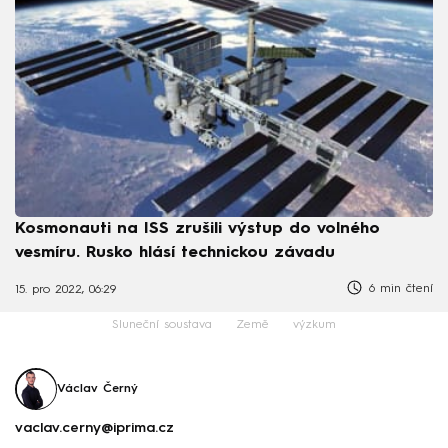
Kosmonauti na ISS zrušili výstup do volného
vesmíru. Rusko hlásí technickou závadu
6 min čtení
15. pro 2022, 06:29
Sluneční soustava
Země
výzkum
Václav Černý
vaclav.cerny@iprima.cz