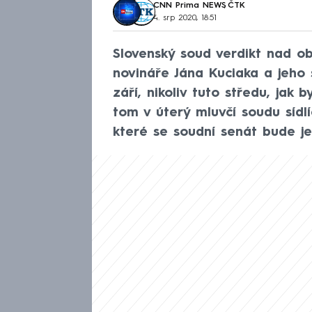
CNN Prima NEWS
,
ČTK
4. srp 2020, 18:51
Slovenský soud verdikt nad ob
novináře Jána Kuciaka a jeho
září, nikoliv tuto středu, jak
tom v úterý mluvčí soudu sídl
které se soudní senát bude je