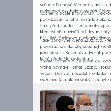
scénou. Po největších protivládních
rezignovat dlouholetý premiér Robert
Kočner si podle prokuratury Kuciako
poukazoval na jeho rozsáhlou ekono
Para před soudem tento motiv zpochy
klientovi píší novináři od devadesátý
být i jiná Kuciakova publikační činnost
Také obhájkyně Alena Zsuzsová, kte
převzala, navrhla, aby soud její klie
jako předtím Kočnerův advokát pouk
které předložila obžaloba.
Kromě Kočnera a Zsuzsové čelí obža
vraha novináře Tomáš Szabó. Prokuráto
vězení. Doživotí nežádal s ohledem
obžalovaných dlouhodobým pobytem 