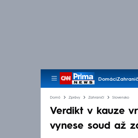
Domácí
Zahranič
Pořady
Domů
Zprávy
Zahraničí
Slovensko
Verdikt v kauze v
vynese soud až z