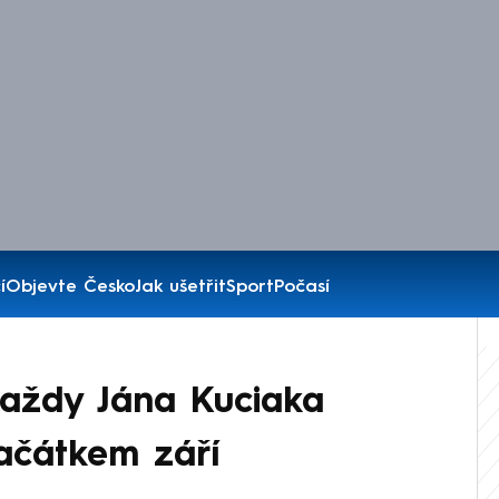
í
Objevte Česko
Jak ušetřit
Sport
Počasí
raždy Jána Kuciaka
ačátkem září