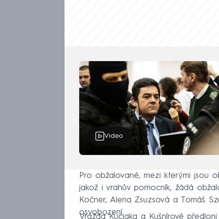
Video
Pro obžalované, mezi kterými jsou o
jakož i vrahův pomocník, žádá obžalo
Kočner, Alena Zsuzsová a Tomáš Szabó
osvobození.
Vražda Kuciaka a Kušnírové předloni v