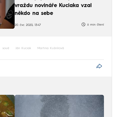
vraždu novináře Kuciaka vzal
někdo na sebe
6 min čtení
20. čvc 2020, 13:47
soud
Ján Kuciak
Martina Kušnírová