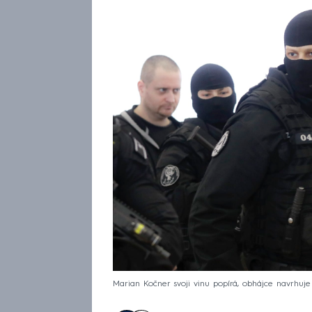
Marian Kočner svoji vinu popírá, obhájce navrhuje