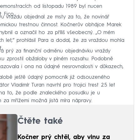
 demonstracích od listopadu 1989 byl nucen
 Fico.
vu vraždu objednal ze msty za to, že novinář
mickou trestnou činnost. Kočnerův obhájce Marek
bnil a označil ho za příliš všeobecný. „O mém
ch let,“ prohlásil Para a dodal, že za vraždou mohla
.
rá prý za finanční odměnu objednávku vraždy
ntku zprostil obžaloby v plném rozsahu. Podobně
azovala i ona na údajné nesrovnalosti v důkazech,
lobě ještě údajný pomocník již odsouzeného
r Vladimír Turan navrhl pro trojici trest 25 let
 na to, že podle znaleckého posudku je u
za mřížemi možná jistá míra nápravy.
Čtěte také
Kočner prý chtěl, aby vinu za