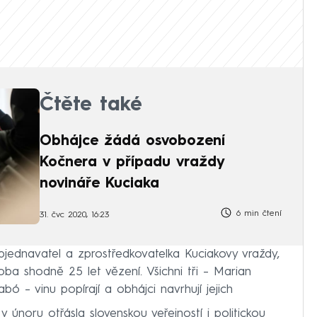
Čtěte také
Obhájce žádá osvobození
Kočnera v případu vraždy
novináře Kuciaka
6 min čtení
31. čvc 2020, 16:23
bjednavatel a zprostředkovatelka Kuciakovy vraždy,
ba shodně 25 let vězení. Všichni tři – Marian
 – vinu popírají a obhájci navrhují jejich
 únoru otřásla slovenskou veřejností i politickou