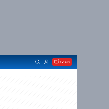
TV živě