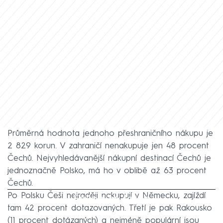
Průměrná hodnota jednoho přeshraničního nákupu je
2 829 korun. V zahraničí nenakupuje jen 48 procent
Čechů. Nejvyhledávanější nákupní destinací Čechů je
jednoznačně Polsko, má ho v oblibě až 63 procent
Čechů.
Po Polsku Češi nejraději nakupují v Německu, zajíždí
Failed to fetch
tam 42 procent dotazovaných. Třetí je pak Rakousko
(11 procent dotázaných) a nejméně populární jsou