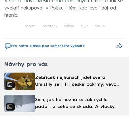
V Česku navíc klesla cena pohonných hmot, a tak se
vyplatí nakupovat v Polsku i těm, kdo bydlí dál od
hranic.
peníze
potraviny
Polsko
cukr
nákup
Pro tento článek jsou komentáře vypnuté
Návrhy pro vás
Žebříček nejhorších jídel světa.
Umístily se i tři české pokrmy, vévodí
skandinávská kuchyně
Sníh, jak ho neznáte: Jak rychle
padá i z čeho se skládá. A vločky
nejsou bílé