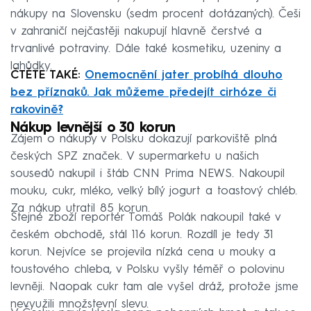
nákupy na Slovensku (sedm procent dotázaných). Češi
v zahraničí nejčastěji nakupují hlavně čerstvé a
trvanlivé potraviny. Dále také kosmetiku, uzeniny a
lahůdky.
ČTĚTE TAKÉ:
Onemocnění jater probíhá dlouho
bez příznaků. Jak můžeme předejít cirhóze či
rakovině?
Nákup levnější o 30 korun
Zájem o nákupy v Polsku dokazují parkoviště plná
českých SPZ značek. V supermarketu u našich
sousedů nakupil i štáb CNN Prima NEWS. Nakoupil
mouku, cukr, mléko, velký bílý jogurt a toastový chléb.
Za nákup utratil 85 korun.
Stejné zboží reportér Tomáš Polák nakoupil také v
českém obchodě, stál 116 korun. Rozdíl je tedy 31
korun. Nejvíce se projevila nízká cena u mouky a
toustového chleba, v Polsku vyšly téměř o polovinu
levněji. Naopak cukr tam ale vyšel dráž, protože jsme
nevyužili množstevní slevu.