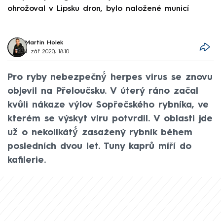
ohrožoval v Lipsku dron, bylo naložené municí
e
Martin Holek
1. zář 2020, 18:10
Pro ryby nebezpečný́ herpes virus se znovu
objevil na Přeloučsku. V úterý ráno začal
kvůli nákaze výlov Sopřečského rybníka, ve
kterém se výskyt viru potvrdil. V oblasti jde
už̌ o nekolikátý́ zasažený rybník během
posledních dvou let. Tuny kaprů míří do
kafilerie.