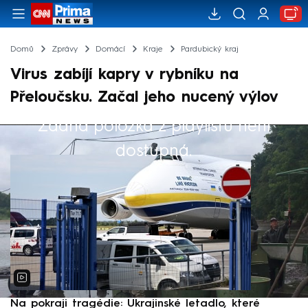
Domů
Zprávy
Domácí
Kraje
Pardubický kraj
Virus zabíjí kapry v rybníku na
Přeloučsku. Začal jeho nucený výlov
Žádná položka z playlistu není
Výběr redakce
dostupná.
Na pokraji tragédie: Ukrajinské letadlo, které
P