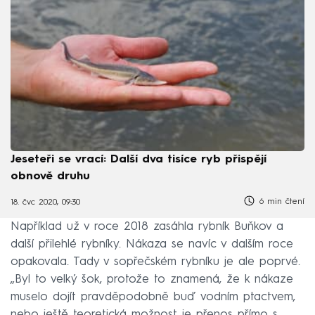
Jeseteři se vrací: Další dva tisíce ryb přispějí
obnově druhu
6 min čtení
18. čvc 2020, 09:30
Například už v roce 2018 zasáhla rybník Buňkov a
další přilehlé rybníky. Nákaza se navíc v dalším roce
opakovala. Tady v sopřečském rybníku je ale poprvé.
„Byl to velký šok, protože to znamená, že k nákaze
muselo dojít pravděpodobně buď vodním ptactvem,
nebo ještě teoretická možnost je přenos přímo s