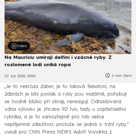
Video
Na Mauriciu umírají delfíni i vzácné ryby. Z
rozlomené lodi uniká ropa
6 min čtení
27. srp 2020, 20:04
„Je to nekróza žaber, je to taková flekatost, na
žábrách je bílý povlak a ryby jsou malátné, pohybují
se hodně blízko při okraji, nereagují. Odhadovaná
váha výlovku je zhruba 90 tun, tady u sopřečského
rybníka, a je to samozřejmě pro nás velice
nepříjemná záležitost, protože se jedná o tržní ryby,“
uvedl pro CNN Prima NEWS Adolf Vondrka z