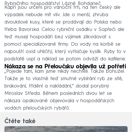
Rybničního hospodářství Lázně Bohdaneč.
Kapři jsou určeni pro vánoční trh, na ten český ale
výpadek nebude mít vliv. Jde o menší, zhruba
dvoukilové kusy, které se prodávají do Polska nebo
třeba Bavorska. Celou rybniční osádku v Sopřeči ale
teď musejí hospodáři bez výjimek zlikvidovat s
pomocí specializované firmy. Do vody na korbě se
napouští oxid uhličitý, který vytlačuje kyslík. Ryby to v
podstatě uspí a náklad se potom odváží do kafilerie.
Nákaza se na Přeloučsku objevila už potřetí
„Pojede tam, kam jsme nikdy nechtěli. Takže bohužel.
Takže je to vlastně teď smutné vybírání ryb ze sítě,
brakování, třídění a nakládání,“ dodal porybný
Miroslav Středa. Během posledních dvou let se
nákaza opakovaně objevovala v hospodářských
vodách přeloučských rybářů.
Čtěte také