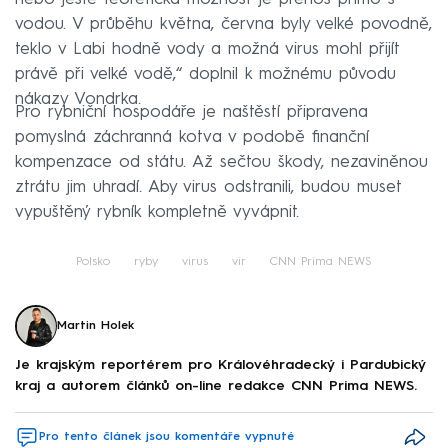
vodou. V průběhu května, června byly velké povodně,
teklo v Labi hodně vody a možná virus mohl přijít
právě při velké vodě,“ doplnil k možnému původu
nákazy Vondrka.
Pro rybniční hospodáře je naštěstí připravena
pomyslná záchranná kotva v podobě finanční
kompenzace od státu. Až sečtou škody, nezaviněnou
ztrátu jim uhradí. Aby virus odstranili, budou muset
vypuštěný rybník kompletně vyvápnit.
Polsko
ryby
virus
vir
CNN Prima NEWS
Martin Holek
Je krajským reportérem pro Královéhradecký i Pardubický
kraj a autorem článků on-line redakce CNN Prima NEWS.
Pro tento článek jsou komentáře vypnuté