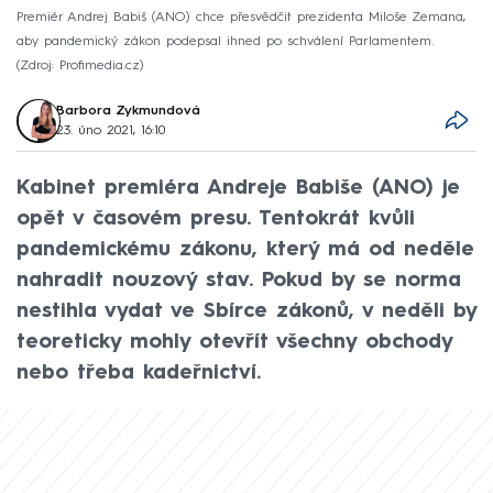
Premiér Andrej Babiš (ANO) chce přesvědčit prezidenta Miloše Zemana,
aby pandemický zákon podepsal ihned po schválení Parlamentem.
Zdroj: Profimedia.cz
Barbora Zykmundová
23. úno 2021, 16:10
Kabinet premiéra Andreje Babiše (ANO) je
opět v časovém presu. Tentokrát kvůli
pandemickému zákonu, který má od neděle
nahradit nouzový stav. Pokud by se norma
nestihla vydat ve Sbírce zákonů, v neděli by
teoreticky mohly otevřít všechny obchody
nebo třeba kadeřnictví.