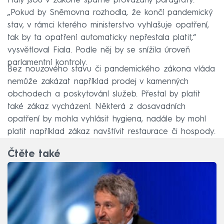
Fialy jsou v zákoně špatně provázány paragrafy.
„Pokud by Sněmovna rozhodla, že končí pandemický
stav, v rámci kterého ministerstvo vyhlašuje opatření,
tak by ta opatření automaticky nepřestala platit,“
vysvětloval Fiala. Podle něj by se snížila úroveň
parlamentní kontroly.
Bez nouzového stavu či pandemického zákona vláda
nemůže zakázat například prodej v kamenných
obchodech a poskytování služeb. Přestal by platit
také zákaz vycházení. Některá z dosavadních
opatření by mohla vyhlásit hygiena, nadále by mohl
platit například zákaz navštívit restaurace či hospody.
Čtěte také