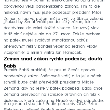
narychlo sejít v pátek na mimořádné schůzi a schválit
opravenou verzi pandemického zákona. Tím to ale
nekončí, návrh musí ještě podepsat prezident Miloš
Zeman a teprve potom může vyjít ve Sbírce zákonů.
„Pokud by Senát vrátil pandemický zákon, tak se
dostáváme do velmi složité situace. Nouzový stav
totiž platí nejdéle ale do 27. února. Takže bychom
na pátek museli svolávat mimořádnou schůzi
Sněmovny,“ řekl v pondělí večer po jednání vlády
vicepremiér a ministr vnitra Jan Hamáček.
Zeman snad zákon rychle podepíše, doufá
Babiš
Premiér Babiš prohlásil, že pokud Senát opravdu
pandemický zákon Sněmovně vrátí, a ta jej v pátek
schválí, bude chtít přesvědčit prezidenta Miloše
Zemana, aby ho ještě v pátek podepsal. Babiš chce
Zemana přesvědčit na schůzce ústavních činitelů k
diplomacii, která začala na Hradě ve dvě odpoledne.
A o jakou chybu jde? Podle předsedy ODS Petra