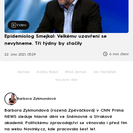
Video
Epidemiolog Smejkal: Velkému uzavření se
nevyhneme. Tři týdny by stačily
6 min čtení
22. úno 2021, 05:29
obchod
Andrej Babiš
Miloš Zeman
Jan Hamáček
nouzový stav
Barbora Zykmundová
Barbora Zykmundová (rozená Zpěváčková) v CNN Prima
NEWS sleduje hlavně dění ve Sněmovně a Strakově
akademii. Politickému zpravodajství se věnovala i před tím
na webu Novinky.cz, kde pracovala šest let.