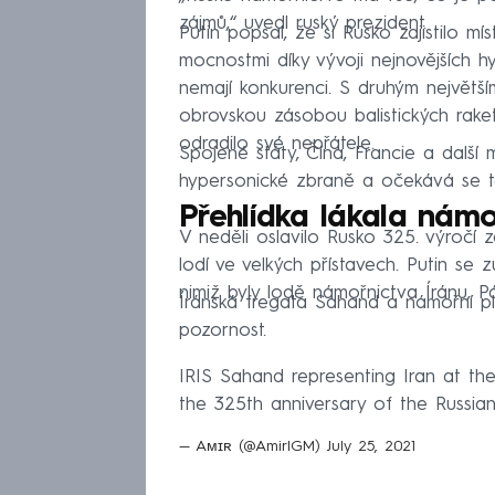
zájmů,“ uvedl ruský prezident.
Putin popsal, že si Rusko zajistilo m
mocnostmi díky vývoji nejnovějších h
nemají konkurenci. S druhým největš
obrovskou zásobou balistických raket
odradilo své nepřátele.
Spojené státy, Čína, Francie a další 
hypersonické zbraně a očekává se t
Přehlídka lákala námo
V neděli oslavilo Rusko 325. výročí 
lodí ve velkých přístavech. Putin se z
nimiž byly lodě námořnictva Íránu, Pá
Íránská fregata Sahand a námořní p
pozornost.
IRIS Sahand representing Iran at th
the 325th anniversary of the Russi
— Aᴍɪʀ (@AmirIGM)
July 25, 2021