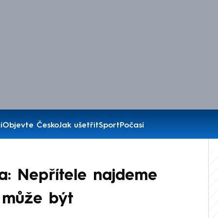
í
Objevte Česko
Jak ušetřit
Sport
Počasí
sa: Nepřítele najdeme
k může být