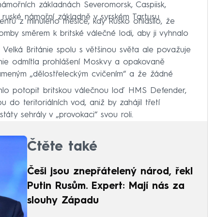
 námořních základnách Severomorsk, Caspiisk,
a ruské námořní základně v syrském Tartusu.
entu z minulého měsíce, kdy Rusko ohlásilo, že
bomby směrem k britské válečné lodi, aby ji vyhnalo
Velká Británie spolu s většinou světa ale považuje
tánie odmítla prohlášení Moskvy a opakovaně
námeným „dělostřeleckým cvičením“ a že žádné
ohlo potopit britskou válečnou loď HMS Defender,
o teritoriálních vod, aniž by zahájil třetí
táty sehrály v „provokaci“ svou roli.
Čtěte také
Češi jsou znepřátelený národ, řekl
Putin Rusům. Expert: Mají nás za
slouhy Západu