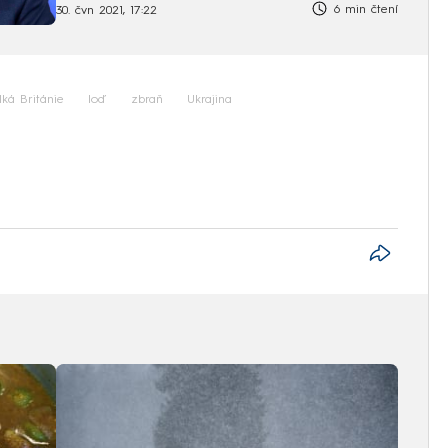
6 min čtení
30. čvn 2021, 17:22
lká Británie
loď
zbraň
Ukrajina