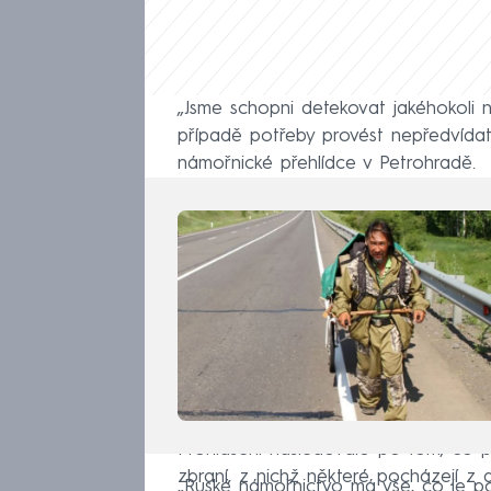
„Jsme schopni detekovat jakéhokoli 
případě potřeby provést nepředvídatel
námořnické přehlídce v Petrohradě.
Prohlášení následovalo po tom, co př
zbraní, z nichž některé pocházejí z a
„Ruské námořnictvo má vše, co je po