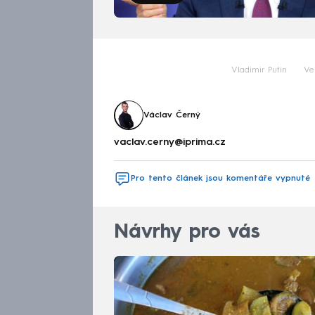
Vladimir Putin
Ve
Václav Černý
vaclav.cerny@iprima.cz
Pro tento článek jsou komentáře vypnuté
Návrhy pro vás