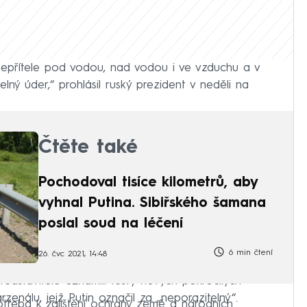
nepřítele pod vodou, nad vodou i ve vzduchu a v
ný úder,“ prohlásil ruský prezident v neděli na
Čtěte také
Pochodoval tisíce kilometrů, aby
vyhnal Putina. Sibiřského šamana
poslal soud na léčení
6 min čtení
26. čvc 2021, 14:48
edstavitelé oznámili testy nových pokročilých
rzenálu, jejž Putin označil za „neporazitelný“.
třeba k zajištění ochrany země a národních