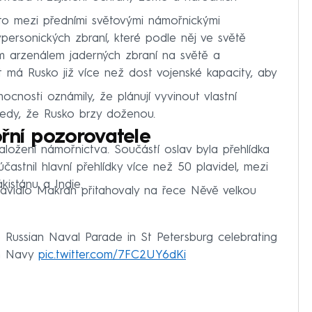
ísto mezi předními světovými námořnickými
ypersonických zbraní, které podle něj ve světě
ím arzenálem jaderných zbraní na světě a
 má Rusko již více než dost vojenské kapacity, aby
mocnosti oznámily, že plánují vyvinout vlastní
edy, že Rusko brzy doženou.
řní pozorovatele
založení námořnictva. Součástí oslav byla přehlídka
účastnil hlavní přehlídky více než 50 plavidel, mezi
kistánu a Indie.
lavidlo Makran přitahovaly na řece Něvě velkou
e Russian Naval Parade in St Petersburg celebrating
an Navy
pic.twitter.com/7FC2UY6dKi