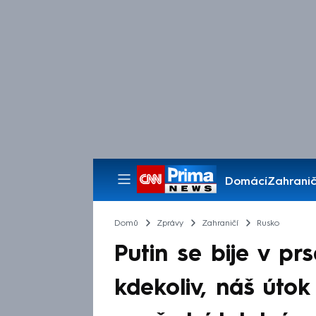
Domácí
Zahranič
Pořady
Domů
Zprávy
Zahraničí
Rusko
Putin se bije v pr
kdekoliv, náš úto