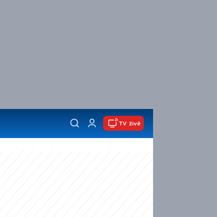
TV živě