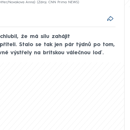
witter/Novakova Anna)
Zdroj: CNN Prima NEWS
chlubil, že má sílu zahájit
říteli. Stalo se tak jen pár týdnů po tom,
vné výstřely na britskou válečnou loď.