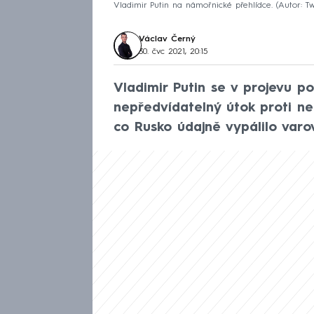
Vladimir Putin na námořnické přehlídce. (Autor: T
Václav Černý
30. čvc 2021, 20:15
Vladimir Putin se v projevu po
nepředvídatelný útok proti nep
co Rusko údajně vypálilo varo