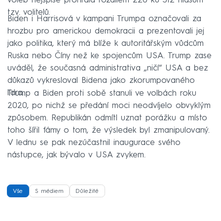
voleb nejspíše prohrála rozdílem 226 ku 312 hlasům
tzv. volitelů.
Biden i Harrisová v kampani Trumpa označovali za
hrozbu pro americkou demokracii a prezentovali jej
jako politika, který má blíže k autoritářským vůdcům
Ruska nebo Číny než ke spojencům USA. Trump zase
uváděl, že současná administrativa „ničí“ USA a bez
důkazů vykresloval Bidena jako zkorumpovaného
lídra.
Trump a Biden proti sobě stanuli ve volbách roku
2020, po nichž se předání moci neodvíjelo obvyklým
způsobem. Republikán odmítl uznat porážku a místo
toho šířil fámy o tom, že výsledek byl zmanipulovaný.
V lednu se pak nezúčastnil inaugurace svého
nástupce, jak bývalo v USA zvykem.
Vše
S médiem
Důležité