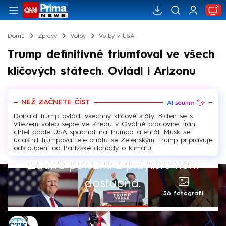
Domů
Zprávy
Volby
Volby v USA
Trump definitivně triumfoval ve všech
klíčových státech. Ovládl i Arizonu
NEŽ ZAČNETE ČÍST
Donald Trump ovládl všechny klíčové státy. Biden se s
vítězem voleb sejde ve středu v Oválné pracovně. Írán
chtěl podle USA spáchat na Trumpa atentát. Musk se
účastnil Trumpova telefonátu se Zelenským. Trump připravuje
odstoupení od Pařížské dohody o klimatu.
Žádná položka z playlistu není
dostupná.
36 fotografií
ČTK
,
Václav Černý