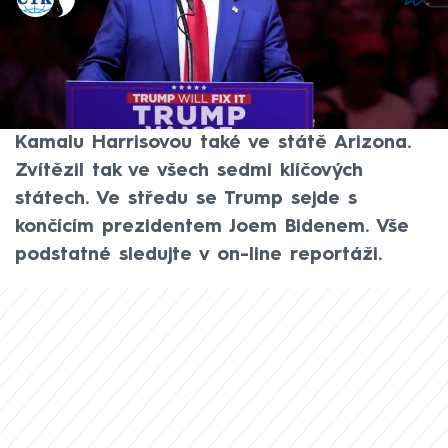
Akt. 10. lis 2024, 23:18
• 5. lis 2024, 07:04
Republikán Donald Trump v amerických
prezidentských volbách podle projekcí
porazil svou demokratickou soupeřku
Kamalu Harrisovou také ve státě Arizona.
Zvítězil tak ve všech sedmi klíčových
státech. Ve středu se Trump sejde s
končícím prezidentem Joem Bidenem. Vše
podstatné sledujte v on-line reportáži.