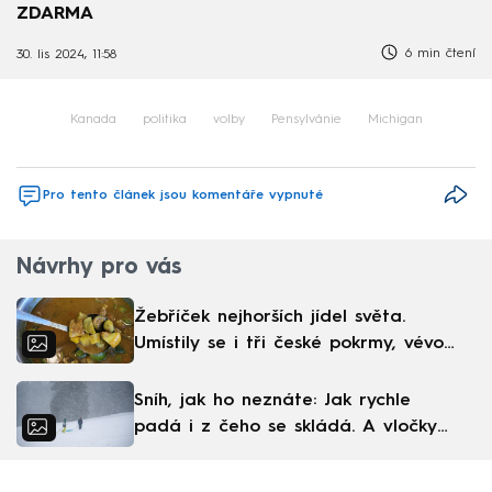
ZDARMA
6 min čtení
30. lis 2024, 11:58
Kanada
politika
volby
Pensylvánie
Michigan
Pro tento článek jsou komentáře vypnuté
Návrhy pro vás
Žebříček nejhorších jídel světa.
Umístily se i tři české pokrmy, vévodí
skandinávská kuchyně
Sníh, jak ho neznáte: Jak rychle
padá i z čeho se skládá. A vločky
nejsou bílé