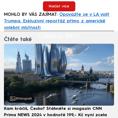
Načíst více
MOHLO BY VÁS ZAJÍMAT:
Opovažte se v LA volit
Trumpa. Exkluzivní reportáž přímo z americké
volební místnosti
Failed to fetch
Čtěte také
39
fotografií
Kam kráčíš, Česko? Stáhněte si magazín CNN
Prima NEWS 2024 v hodnotě 199,- Kč nyní zcela