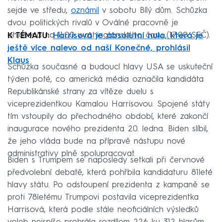
sejde ve středu,
oznámil
v sobotu Bílý dům. Schůzka
dvou politických rivalů v Oválné pracovně je
ohlášená na 11:00 washingtonského času (17:00 SEČ).
K TÉMATU:
Harrisová je absolutní nula, která je
ještě více nalevo od naší Konečné, prohlásil
Klaus
Schůzka současné a budoucí hlavy USA se uskuteční
týden poté, co americká média označila kandidáta
Republikánské strany za vítěze duelu s
viceprezidentkou Kamalou Harrisovou. Spojené státy
tím vstoupily do přechodného období, které zakončí
inaugurace nového prezidenta 20. ledna. Biden slíbil,
že jeho vláda bude na přípravě nástupu nové
administrativy plně spolupracovat.
Biden s Trumpem se naposledy setkali při červnové
předvolební debatě, která pohřbila kandidaturu 81leté
hlavy státu. Po odstoupení prezidenta z kampaně se
proti 78letému Trumpovi postavila viceprezidentka
Harrisová, která podle stále neoficiálních výsledků