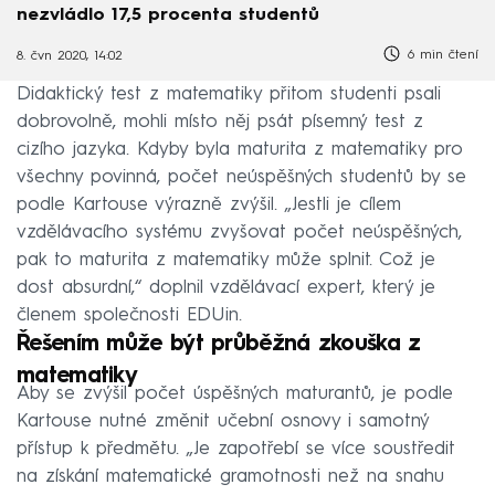
nezvládlo 17,5 procenta studentů
6 min čtení
8. čvn 2020, 14:02
Didaktický test z matematiky přitom studenti psali
dobrovolně, mohli místo něj psát písemný test z
cizího jazyka. Kdyby byla maturita z matematiky pro
všechny povinná, počet neúspěšných studentů by se
podle Kartouse výrazně zvýšil. „Jestli je cílem
vzdělávacího systému zvyšovat počet neúspěšných,
pak to maturita z matematiky může splnit. Což je
dost absurdní,“ doplnil vzdělávací expert, který je
členem společnosti EDUin.
Řešením může být průběžná zkouška z
matematiky
Aby se zvýšil počet úspěšných maturantů, je podle
Kartouse nutné změnit učební osnovy i samotný
přístup k předmětu. „Je zapotřebí se více soustředit
na získání matematické gramotnosti než na snahu