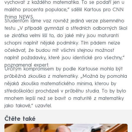
vychovat z každého matematika. To se podaří jen u
malého procenta populace,“ sdělil Kartous pro CNN
Prima NEWS.
Studentům láme vaz rovněž jediná verze písemného
testu. „V případě gymnázií a středních odborných škol
se zkrátka velmi liší to, do jaké míry jsou maturanti
schopni naplnit nějaké podmínky. Tím pádem nelze
očekávat, že budou mít všichni stejnou možnost
naplnit požadavky, které jsou identické pro všechny,“
poznamenal expert.
Určitým kompromisem by podle Kartouse mohla být
průběžná zkouška z matematiky. „Možná by pomohla
nějaká zkouška matematického minima, kterou by
středoškoláci procházeli v průběhu studia. To by bylo
mnohem lepší než se bavit o maturitě z matematiky
jako takové,“ uzavřel.
Čtěte také