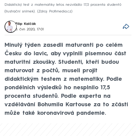
Didaktický test z matematiky letos nezvládlo 17,5 procenta studentů
(Ilustrační snímek).
Zdroj: Profimedia.cz
Filip Kalčák
8. čvn 2020, 17:01
Minulý týden zasedli maturanti po celém
Česku do lavic, aby vyplnili písemnou část
maturitní zkoušky. Studenti, kteří budou
maturovat z počtů, museli projít
didaktickým testem z matematiky. Podle
pondělních výsledků ho nesplnilo 17,5
procenta studentů. Podle experta na
vzdělávání Bohumila Kartouse za to zčásti
může také koronavirová pandemie.