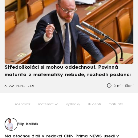
Středoškoláci si mohou oddechnout. Povinná
maturita z matematiky nebude, rozhodli poslanci
6 min čtení
6. kvě 2020, 12:05
rozhovor
matematika
výsledky
studenti
maturita
Filip Kalčák
Na otočnou židli v redakci CNN Prima NEWS usedl v