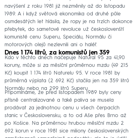
navýšení z roku 1981 již nezměnily až do listopadu
1989. A i když světová ekonomika od druhé půle
osmdesátých let hlásila, že ropy je na trzích dokonce
přebytek, do sametové revoluce už českoslovenští
komunisté cenu Superu, Speciálu, Normálu či
motorových olejů nezlevnili ani o haléř.
Dnes 1 174 litrů, za komunistů jen 359
Kdo v těchto dnech načepuje Natural 95 za 41,90
koruny, může si za měsíční průměrnou mzdu (49 215
Kč) koupit 1 174 litrů Naturelu 95. V roce 1981 by
průměrná výplata (2 692 Kč) stačila jen na 359 litrů
Normálu nebo na 299 litrů Superu.
Připomínáme, že před listopadem 1989 byly ceny
přísně centralizované a také paliva se musela
prodávat za jednotnou cenu u všech čerpacích
stanic v Československu, a to od Aše přes Brno až
po Košice. Na průměrnou hrubou měsíční mzdu 2
692 korun v roce 1981 sice miliony československých