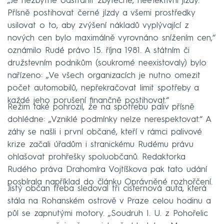
„Je nezbytné odstranit zbytečné, neefektivní jízdy.
Přísně postihovat černé jízdy a všemi prostředky
usilovat o to, aby zvýšení nákladů vyplývající z
nových cen bylo maximálně vyrovnáno snížením cen,“
oznámilo Rudé právo 15. října 1981. A státním či
družstevním podnikům (soukromé neexistovaly) bylo
nařízeno: „Ve všech organizacích je nutno omezit
počet automobilů, nepřekračovat limit spotřeby a
každé jeho porušení finančně postihovat.“
Režim také pohrozil, že na spotřebu paliv přísně
dohlédne: „Vzniklé podmínky nelze nerespektovat.“ A
záhy se našli i první občané, kteří v rámci palivové
krize začali úřadům i stranickému Rudému právu
ohlašovat prohřešky spoluobčanů. Redaktorka
Rudého práva Drahomíra Vojtíškova pak tato udání
posbírala například do článku Oprávněné rozhořčení.
Jistý občan třeba sledoval tři cisternová auta, která
stála na Rohanském ostrově v Praze celou hodinu a
půl se zapnutými motory. „Soudruh I. U. z Pohořelic