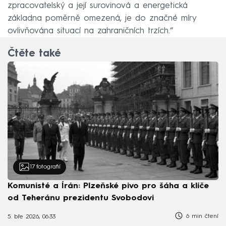
zpracovatelský a její surovinová a energetická
základna poměrně omezená, je do značné míry
ovlivňována situací na zahraničních trzích.“
Čtěte také
17
fotografií
Komunisté a Írán: Plzeňské pivo pro šáha a klíče
od Teheránu prezidentu Svobodovi
6 min čtení
5. bře 2026, 06:33