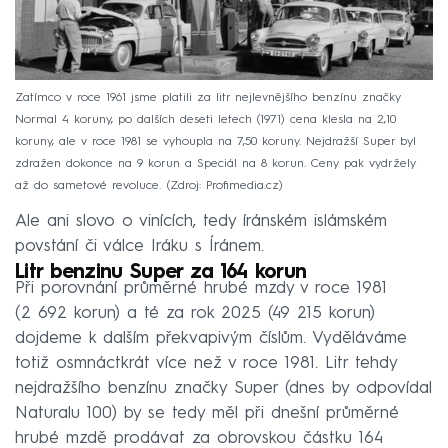
Zatímco v roce 1961 jsme platili za litr nejlevnějšího benzínu značky
Normal 4 koruny, po dalších deseti letech (1971) cena klesla na 2,10
koruny, ale v roce 1981 se vyhoupla na 7,50 koruny. Nejdražší Super byl
zdražen dokonce na 9 korun a Speciál na 8 korun. Ceny pak vydržely
až do sametové revoluce.
Zdroj: Profimedia.cz
Ale ani slovo o vinících, tedy íránském islámském
povstání či válce Iráku s Íránem.
Litr benzinu Super za 164 korun
Při porovnání průměrné hrubé mzdy v roce 1981
(2 692 korun) a té za rok 2025 (49 215 korun)
dojdeme k dalším překvapivým číslům. Vyděláváme
totiž osmnáctkrát více než v roce 1981. Litr tehdy
nejdražšího benzínu značky Super (dnes by odpovídal
Naturalu 100) by se tedy měl při dnešní průměrné
hrubé mzdě prodávat za obrovskou částku 164