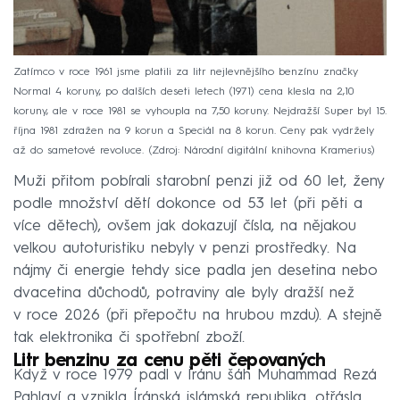
Zatímco v roce 1961 jsme platili za litr nejlevnějšího benzínu značky
Normal 4 koruny, po dalších deseti letech (1971) cena klesla na 2,10
koruny, ale v roce 1981 se vyhoupla na 7,50 koruny. Nejdražší Super byl 15.
října 1981 zdražen na 9 korun a Speciál na 8 korun. Ceny pak vydržely
až do sametové revoluce.
Zdroj: Národní digitální knihovna Kramerius
Muži přitom pobírali starobní penzi již od 60 let, ženy
podle množství dětí dokonce od 53 let (při pěti a
více dětech), ovšem jak dokazují čísla, na nějakou
velkou autoturistiku nebyly v penzi prostředky. Na
nájmy či energie tehdy sice padla jen desetina nebo
dvacetina důchodů, potraviny ale byly dražší než
v roce 2026 (při přepočtu na hrubou mzdu). A stejně
tak elektronika či spotřební zboží.
Litr benzinu za cenu pěti čepovaných
Když v roce 1979 padl v Íránu šáh Muhammad Rezá
Pahlaví a vznikla Íránská islámská republika, otřásla