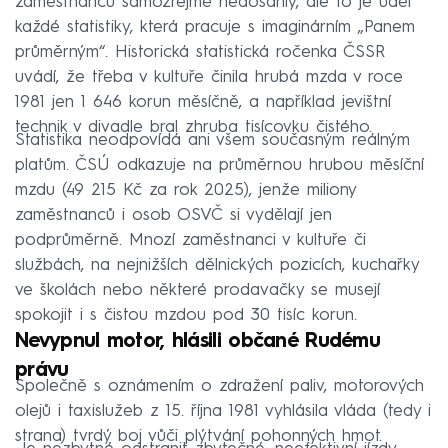
zaměstnanců samozřejmě nedosáhly, ale to je úděl
každé statistiky, která pracuje s imaginárním „Panem
průměrným“. Historická statistická ročenka ČSSR
uvádí, že třeba v kultuře činila hrubá mzda v roce
1981 jen 1 646 korun měsíčně, a například jevištní
technik v divadle bral zhruba tisícovku čistého.
Statistika neodpovídá ani všem současným reálným
platům. ČSÚ odkazuje na průměrnou hrubou měsíční
mzdu (49 215 Kč za rok 2025), jenže miliony
zaměstnanců i osob OSVČ si vydělají jen
podprůměrně. Mnozí zaměstnanci v kultuře či
službách, na nejnižších dělnických pozicích, kuchařky
ve školách nebo některé prodavačky se musejí
spokojit i s čistou mzdou pod 30 tisíc korun.
Nevypnul motor, hlásili občané Rudému
právu
Společně s oznámením o zdražení paliv, motorových
olejů i taxislužeb z 15. října 1981 vyhlásila vláda (tedy i
strana) tvrdý boj vůči plýtvání pohonných hmot.