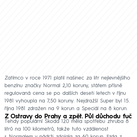
Zatímco v roce 1971 platil našinec za litr nejlevnějšího
benzínu značky Normal 2,10 koruny, státem přísně
regulovaná cena se po dalších deseti letech v říjnu
1981 vyhoupla na 7,50 koruny. Nejdražší Super byl 15.
října 1981 zdražen na 9 korun a Speciál na 8 korun.
Z Ostravy do Prahy a zpět. Půl důchodu fuč
Tehdy populární Škoda 120 měla spotřebu zhruba 8
litrů na 100 kilometrů, takže tuto vzdálenost
s Normalem v nádrži zdolala za 60 korun. Jízda z