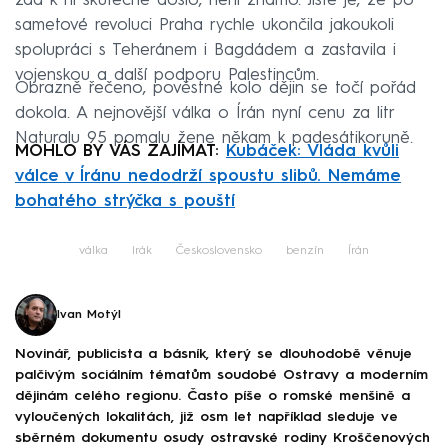
zda k ní skutečně došlo, není známo. Jisté je, že po
sametové revoluci Praha rychle ukončila jakoukoli
spolupráci s Teheránem i Bagdádem a zastavila i
vojenskou a další podporu Palestincům.
Obrazně řečeno, pověstné kolo dějin se točí pořád
dokola. A nejnovější válka o Írán nyní cenu za litr
Naturalu 95 pomalu žene někam k padesátikoruně.
MOHLO BY VÁS ZAJÍMAT:
Kubáček: Vláda kvůli
válce v Íránu nedodrží spoustu slibů. Nemáme
bohatého strýčka s pouští
válka
Irák
Československo
benzín
Írán
Ivan Motýl
Novinář, publicista a básník, který se dlouhodobě věnuje
palčivým sociálním tématům soudobé Ostravy a moderním
dějinám celého regionu. Často píše o romské menšině a
vyloučených lokalitách, již osm let například sleduje ve
sběrném dokumentu osudy ostravské rodiny Kroščenových