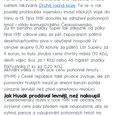
světem takzvaná
Druhá ropná krize
. Ta se o rok
později prohloubila vojenskou invazí iráckých vojsk do
Íránu a 15. října 1981 donutila ke zdražení pohonných
hmot i vládu komunistického Československa.
Za litr benzínu značky Super tak zákazník od půlky
října 1981 cáloval jako za pět čepovaných půllitrů
desetistupňového piva v obyčejné hospodě IV.
cenové skupiny (1,70 koruny za půllitr). Litr Superu za
9 korun, to byla zhruba cena čtvrtky másla (10 Kčs),
devíti vajec (kus za 1 Kčs) nebo 45 cigaret značky
Partyzánka (1 ks za 0,20 Kčs).
Aktuální válka o Írán sice cenu pohonné hmoty
(PHM) v České republice také prudce zvyšuje, ale při
porovnání hrubých mezd je dnešní benzin pořád
výrazně levnější než před sametovou revolucí.
Jak Husák prodával levněji, než nakoupil
Československý režim v roce 1981 své občany na
zvýšené ceny paliv předem nijak neupozornil, aby se
vyhnul panice a vykupování pohonných hmot na