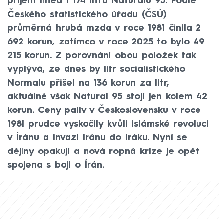
příjem hned 1 174 litrů Naturalu 95. Podle
Českého statistického úřadu (ČSÚ)
průměrná hrubá mzda v roce 1981 činila 2
692 korun, zatímco v roce 2025 to bylo 49
215 korun. Z porovnání obou položek tak
vyplývá, že dnes by litr socialistického
Normalu přišel na 136 korun za litr,
aktuálně však Natural 95 stojí jen kolem 42
korun. Ceny paliv v Československu v roce
1981 prudce vyskočily kvůli islámské revoluci
v Íránu a invazi Iránu do Iráku. Nyní se
dějiny opakují a nová ropná krize je opět
spojena s boji o Írán.