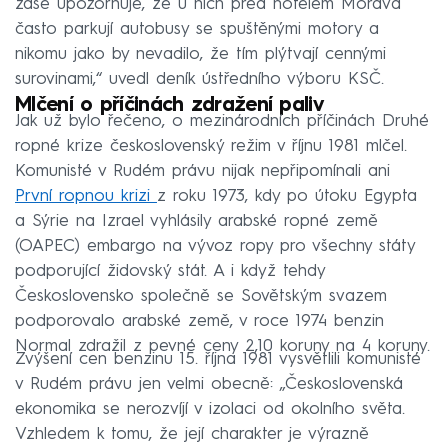
zase upozorňuje, že u nich před hotelem Morava
často parkují autobusy se spuštěnými motory a
nikomu jako by nevadilo, že tím plýtvají cennými
surovinami,“ uvedl deník ústředního výboru KSČ.
Mlčení o příčinách zdražení paliv
Jak už bylo řečeno, o mezinárodních příčinách Druhé
ropné krize československý režim v říjnu 1981 mlčel.
Komunisté v Rudém právu nijak nepřipomínali ani
První ropnou krizi
z roku 1973, kdy po útoku Egypta
a Sýrie na Izrael vyhlásily arabské ropné země
(OAPEC) embargo na vývoz ropy pro všechny státy
podporující židovský stát. A i když tehdy
Československo společně se Sovětským svazem
podporovalo arabské země, v roce 1974 benzin
Normal zdražil z pevné ceny 2,10 koruny na 4 koruny.
Zvýšení cen benzinu 15. října 1981 vysvětlili komunisté
v Rudém právu jen velmi obecně: „Československá
ekonomika se nerozvíjí v izolaci od okolního světa.
Vzhledem k tomu, že její charakter je výrazně