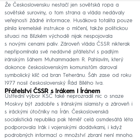
Že Československu nestačí jen sovětská ropa a
sovětské suroviny, o tom strana a vláda nedávaly
veřejnosti žádné informace. Husákova totalita pouze
plnila kremelské instrukce o mlčení, takže politickou
situaci na Blízkém východě nijak nespojovala
s novými cenami paliv. Zároveň vláda ČSSR nikterak
nepřipomínala své nedávné přátelství s padlým
iránským šáhem Muhammadem R. Pahlavím, který
dokonce československým komunistům daroval
symbolický klíč od bran Teheránu. Šáh zase od roku
1977 nosil československý Řád Bílého lva.
Přátelství ČSSR s Irákem i Íránem
Ústřední výbor KSČ také neprozradil nic o snaze
Moskvy být zadobře s íránskými islamisty a zároveň i
s iráckými útočníky na Írán. Československá
socialistická republika pak téměř celá osmdesátá léta
podporovala Irák i vojenskými dodávkami, i když
podrobných informací o množství zbraní není mnoho.