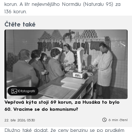
korun. A litr nejlevnějšího Normálu (Naturalu 95) za
136 korun.
Čtěte také
10
fotografií
Vepřová kýta stojí 69 korun, za Husáka to bylo
60. Vracíme se do komunismu?
6 min čtení
22. bře 2026, 05:30
Dlužno také dodat, že ceny benzinu se po prudkém