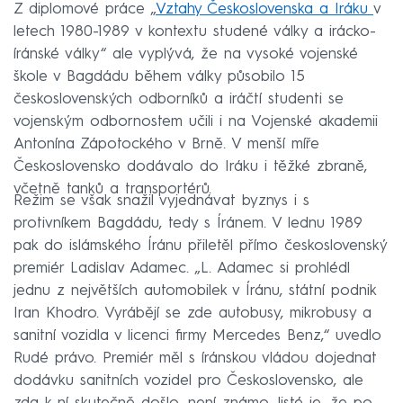
Z diplomové práce „
Vztahy Československa a Iráku
v
letech 1980-1989 v kontextu studené války a irácko-
íránské války“ ale vyplývá, že na vysoké vojenské
škole v Bagdádu během války působilo 15
československých odborníků a iráčtí studenti se
vojenským odbornostem učili i na Vojenské akademii
Antonína Zápotockého v Brně. V menší míře
Československo dodávalo do Iráku i těžké zbraně,
včetně tanků a transportérů.
Režim se však snažil vyjednávat byznys i s
protivníkem Bagdádu, tedy s Íránem. V lednu 1989
pak do islámského Íránu přiletěl přímo československý
premiér Ladislav Adamec. „L. Adamec si prohlédl
jednu z největších automobilek v Íránu, státní podnik
Iran Khodro. Vyrábějí se zde autobusy, mikrobusy a
sanitní vozidla v licenci firmy Mercedes Benz,“ uvedlo
Rudé právo. Premiér měl s íránskou vládou dojednat
dodávku sanitních vozidel pro Československo, ale