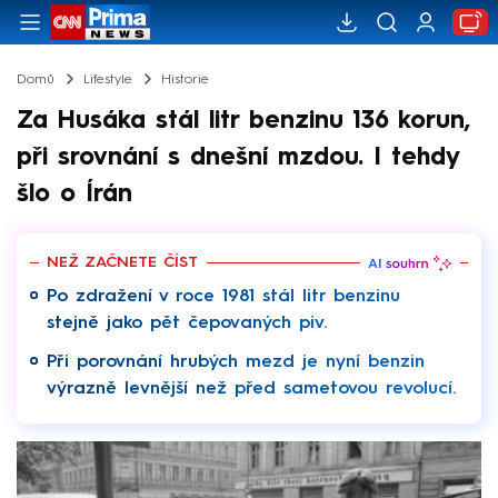
Domů
Lifestyle
Historie
Za Husáka stál litr benzinu 136 korun,
při srovnání s dnešní mzdou. I tehdy
šlo o Írán
NEŽ ZAČNETE ČÍST
Po zdražení v roce 1981 stál litr benzinu
stejně jako pět čepovaných piv.
Při porovnání hrubých mezd je nyní benzin
výrazně levnější než před sametovou revolucí.