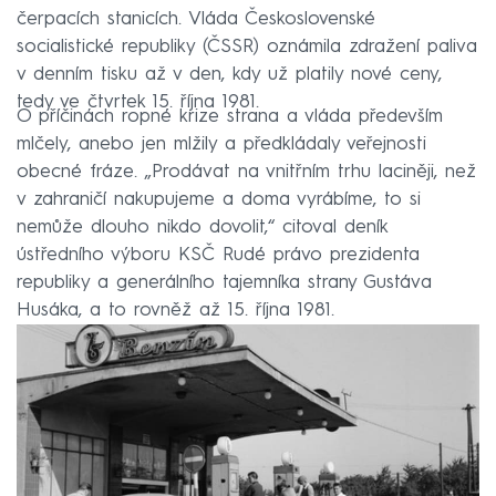
čerpacích stanicích. Vláda Československé
socialistické republiky (ČSSR) oznámila zdražení paliva
v denním tisku až v den, kdy už platily nové ceny,
tedy ve čtvrtek 15. října 1981.
O příčinách ropné krize strana a vláda především
mlčely, anebo jen mlžily a předkládaly veřejnosti
obecné fráze. „Prodávat na vnitřním trhu laciněji, než
v zahraničí nakupujeme a doma vyrábíme, to si
nemůže dlouho nikdo dovolit,“ citoval deník
ústředního výboru KSČ Rudé právo prezidenta
republiky a generálního tajemníka strany Gustáva
Husáka, a to rovněž až 15. října 1981.