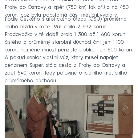
Prahy do Ostravy a zpět (750 km) tak přišla na 450
korun, což byla podstatná část měsíční výplaty.
Podle Českého statistického úřadu (ČSÚ) průměrná
hrubá mzda v roce 1981 činila 2 692 korun.
Prodavačka v té době brala 1 300 až 1 600 korun
čistého a průměrný starobní důchod činil jen 1 100
korun, nicméně mnozí penzisté pobírali jen 600 korun.
A pokud senior vlastnil vůz, který musel napájet
benzinem Super, stála cesta z Prahy do Ostravy a
zpět 540 korun, tedy polovinu oficiálního měsíčního
průměrného důchodu.