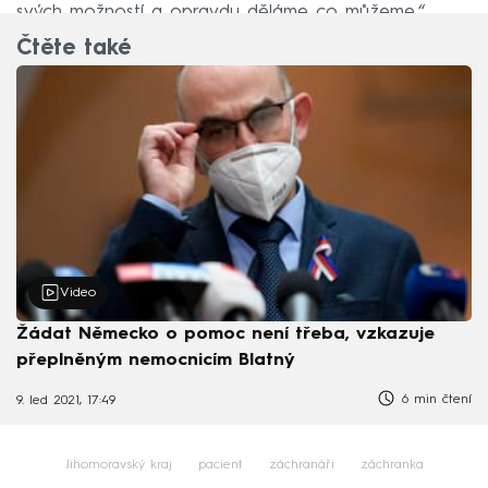
svých možností a opravdu děláme co můžeme.“
Čtěte také
Video
Žádat Německo o pomoc není třeba, vzkazuje
přeplněným nemocnicím Blatný
6 min čtení
9. led 2021, 17:49
Jihomoravský kraj
pacient
záchranáři
záchranka