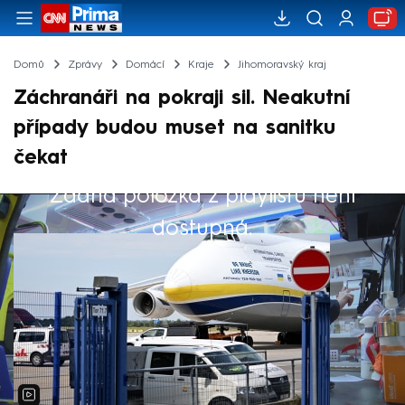
Domů
Zprávy
Domácí
Kraje
Jihomoravský kraj
Záchranáři na pokraji sil. Neakutní
případy budou muset na sanitku
čekat
Žádná položka z playlistu není
Výběr redakce
dostupná.