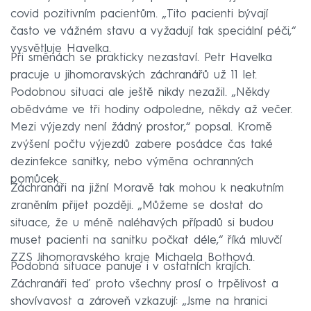
covid pozitivním pacientům. „Tito pacienti bývají
často ve vážném stavu a vyžadují tak speciální péči,“
vysvětluje Havelka.
Při směnách se prakticky nezastaví. Petr Havelka
pracuje u jihomoravských záchranářů už 11 let.
Podobnou situaci ale ještě nikdy nezažil. „Někdy
obědváme ve tři hodiny odpoledne, někdy až večer.
Mezi výjezdy není žádný prostor,“ popsal. Kromě
zvýšení počtu výjezdů zabere posádce čas také
dezinfekce sanitky, nebo výměna ochranných
pomůcek.
Záchranáři na jižní Moravě tak mohou k neakutním
zraněním přijet později. „Můžeme se dostat do
situace, že u méně naléhavých případů si budou
muset pacienti na sanitku počkat déle,“ říká mluvčí
ZZS Jihomoravského kraje Michaela Bothová.
Podobná situace panuje i v ostatních krajích.
Záchranáři teď proto všechny prosí o trpělivost a
shovívavost a zároveň vzkazují: „Jsme na hranici