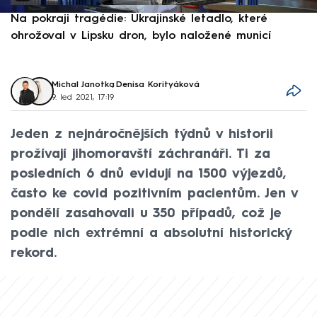
Na pokraji tragédie: Ukrajinské letadlo, které
P
ohrožoval v Lipsku dron, bylo naložené municí
e
Michal Janotka
,
Denisa Korityáková
9. led 2021, 17:19
Jeden z nejnáročnějších týdnů v historii
prožívají jihomoravští záchranáři. Ti za
posledních 6 dnů evidují na 1500 výjezdů,
často ke covid pozitivním pacientům. Jen v
pondělí zasahovali u 350 případů, což je
podle nich extrémní a absolutní historický
rekord.