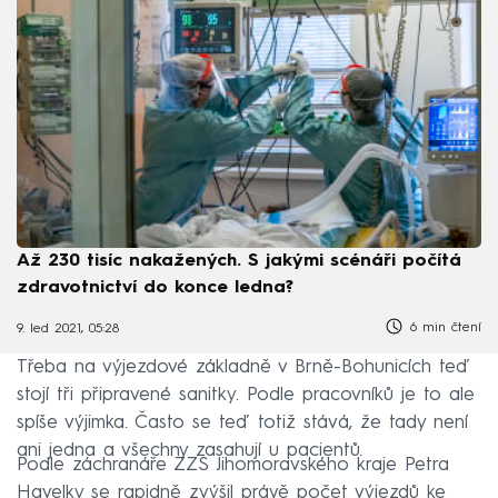
Až 230 tisíc nakažených. S jakými scénáři počítá
zdravotnictví do konce ledna?
6 min čtení
9. led 2021, 05:28
Třeba na výjezdové základně v Brně-Bohunicích teď
stojí tři připravené sanitky. Podle pracovníků je to ale
spíše výjimka. Často se teď totiž stává, že tady není
ani jedna a všechny zasahují u pacientů.
Podle záchranáře ZZS Jihomoravského kraje Petra
Havelky se rapidně zvýšil právě počet výjezdů ke