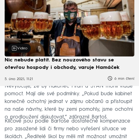
Video
Nic nebude platit. Bez nouzového stavu se
otevřou hospody i obchody, varuje Hamáček
6 min čtení
5. úno 2021, 11:21
Nevylučuje, že by nakonec Piráti a STAN mohli vládě
pomoct. Mají ale své podmínky. „Pokud bude kabinet
konečně ochotný jednat v zájmu občanů a přistoupit
na naše návrhy, které by zemi pomohly, jsme ochotni
o prodloužení diskutovat,“ zdůraznil Bartoš.
Klíčové jsou podle Bartoše dostatečné kompenzace
pro zasažené lidi či firmy nebo vyřešení situace ve
školách. „Ředitelé škol by měli mít možnost umožnit