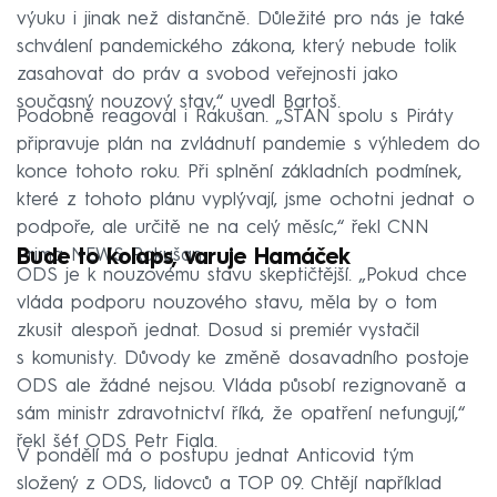
výuku i jinak než distančně. Důležité pro nás je také
schválení pandemického zákona, který nebude tolik
zasahovat do práv a svobod veřejnosti jako
současný nouzový stav,“ uvedl Bartoš.
Podobně reagoval i Rakušan. „STAN spolu s Piráty
připravuje plán na zvládnutí pandemie s výhledem do
konce tohoto roku. Při splnění základních podmínek,
které z tohoto plánu vyplývají, jsme ochotni jednat o
podpoře, ale určitě ne na celý měsíc,“ řekl CNN
Prima NEWS Rakušan.
Bude to kolaps, varuje Hamáček
ODS je k nouzovému stavu skeptičtější. „Pokud chce
vláda podporu nouzového stavu, měla by o tom
zkusit alespoň jednat. Dosud si premiér vystačil
s komunisty. Důvody ke změně dosavadního postoje
ODS ale žádné nejsou. Vláda působí rezignovaně a
sám ministr zdravotnictví říká, že opatření nefungují,“
řekl šéf ODS Petr Fiala.
V pondělí má o postupu jednat Anticovid tým
složený z ODS, lidovců a TOP 09. Chtějí například