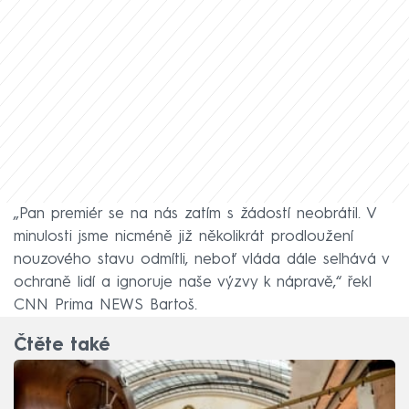
„Pan premiér se na nás zatím s žádostí neobrátil. V
minulosti jsme nicméně již několikrát prodloužení
nouzového stavu odmítli, neboť vláda dále selhává v
ochraně lidí a ignoruje naše výzvy k nápravě,“ řekl
CNN Prima NEWS Bartoš.
Čtěte také