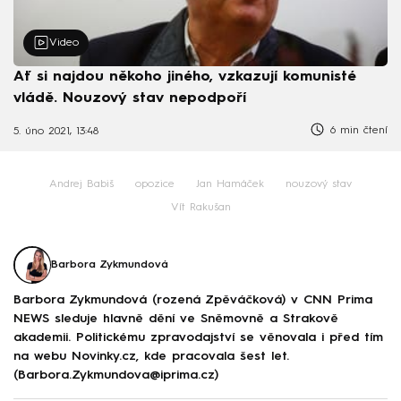
Video
Ať si najdou někoho jiného, vzkazují komunisté
vládě. Nouzový stav nepodpoří
6 min čtení
5. úno 2021, 13:48
Andrej Babiš
opozice
Jan Hamáček
nouzový stav
Vít Rakušan
Barbora Zykmundová
Barbora Zykmundová (rozená Zpěváčková) v CNN Prima
NEWS sleduje hlavně dění ve Sněmovně a Strakově
akademii. Politickému zpravodajství se věnovala i před tím
na webu Novinky.cz, kde pracovala šest let.
(Barbora.Zykmundova@iprima.cz)