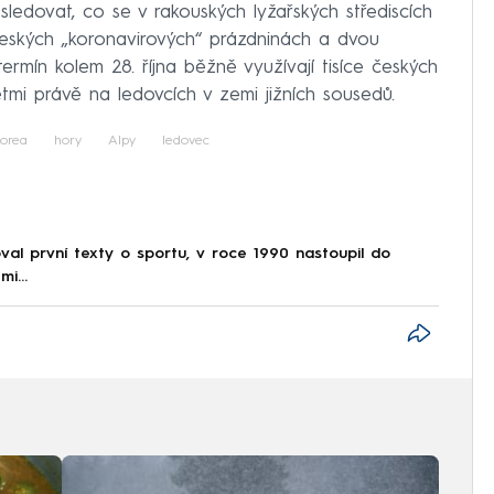
ledovat, co se v rakouských lyžařských střediscích
českých „koronavirových“ prázdninách a dvou
termín kolem 28. října běžně využívají tisíce českých
ětmi právě na ledovcích v zemi jižních sousedů.
orea
hory
Alpy
ledovec
al první texty o sportu, v roce 1990 nastoupil do
i...