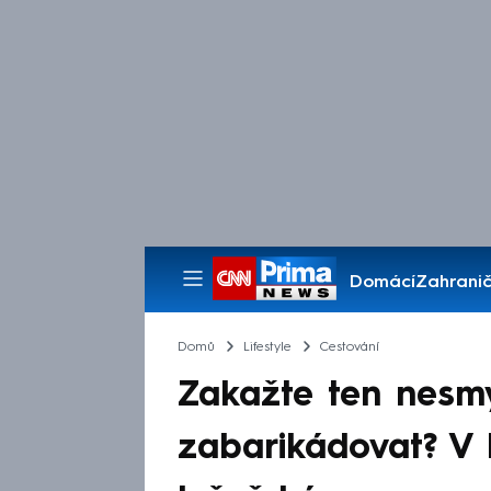
Domácí
Zahranič
Pořady
Domů
Lifestyle
Cestování
Zakažte ten nesm
zabarikádovat? V