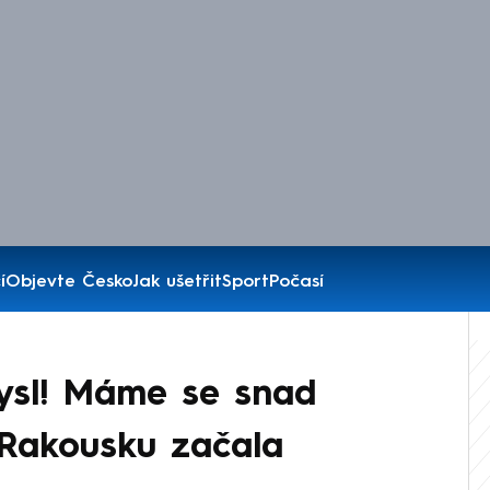
í
Objevte Česko
Jak ušetřit
Sport
Počasí
ysl! Máme se snad
 Rakousku začala