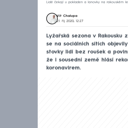
Lidé čekají u pokladen a lanovky na rakouském led
Vít Chalupa
21. říj 2020, 12:27
Lyžařská sezona v Rakousku z
se na sociálních sítích objevi
stovky lidí bez roušek a povin
že i sousední země hlásí rek
koronavirem.