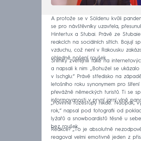
A protože se v Söldenu kvůli pandem
se pro návštěvníky uzavřela, přesunu
Hintertux a Stubai. Právě ze Stubaie 
reakcích na sociálních sítích. Bojují
vzduchu, což není v Rakousku zakáza
ohledně nošení roušek.
Snímky zveřejnili také na internetov
a napsali k nim: „Bohužel se ukázalo
v Ischglu.“ Právě středisko na zápa
letošního roku synonymem pro šíření 
převážně německých turistů. Ti se spo
informovanosti v první jarní vlně pan
„Povinné rozestupy nikde. Naopak, vy
rok,“ napsal pod fotografii od poklad
lyžařů a snowboardistů těsně u sebe
bez roušek.
Reakce? „To je absolutně nezodpověd
reagoval velmi emotivně jeden z přis