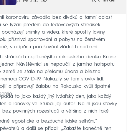
6 min čtení
24. zář 2020, 12:52
ii koronaviru závodilo bez diváků a tamní oblast
li se lyžaři předem do ledovcových středisek
pocházejí snímky a videa, které spustily laviny
 spolu příznivci sportování a pobytu na čerstvém
né, s odpůrci porušování vládních nařízení
ých stránkách nejčtenějšího rakouského deníku Krone
 jedno: Návštěvníci se nepoučili z jarního hotspotu
dě země se stalo na přelomu února a března
nemoci COVID-19. Nakazily se tam stovky lidí,
jili a připravují žalobu na Rakousko kvůli špatné
demie.
padá to jako každý jiný lyžařský den, jako každý
en a lanovky ve Stubai její autor. Na ní jsou stovky
 bez povinných rozestupů a většina z nich také
né egoistické a bezduché lidské selhání,“
pěvatelů a další se přidali: „Zakažte konečně ten