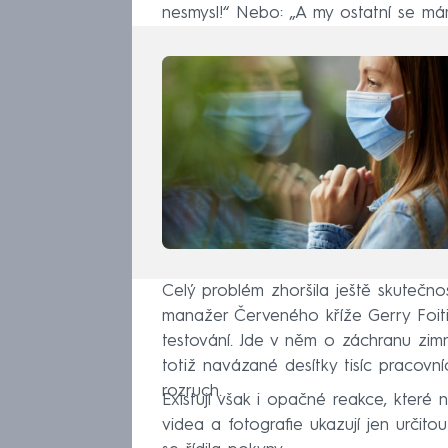
nesmysl!“ Nebo: „A my ostatní se mám
Celý problém zhoršila ještě skutečno
manažer Červeného kříže Gerry Foit
testování. Jde v něm o záchranu zimn
totiž navázané desítky tisíc pracovní
rozruch.
Existují však i opačné reakce, které 
videa a fotografie ukazují jen určito