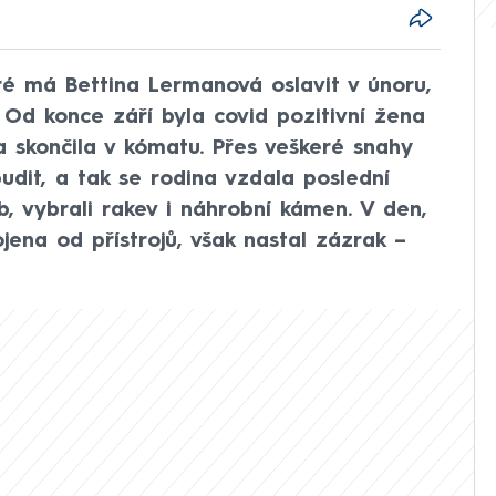
é má Bettina Lermanová oslavit v únoru,
 Od konce září byla covid pozitivní žena
 a skončila v kómatu. Přes veškeré snahy
budit, a tak se rodina vzdala poslední
eb, vybrali rakev i náhrobní kámen. V den,
ena od přístrojů, však nastal zázrak –