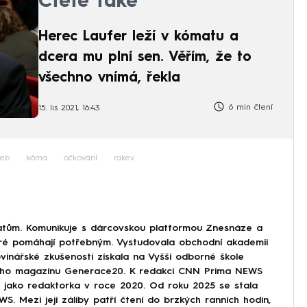
Čtěte také
Herec Laufer leží v kómatu a
dcera mu plní sen. Věřím, že to
všechno vnímá, řekla
6 min čtení
15. lis 2021, 16:43
řeb
kóma
očkování
rakev
tům. Komunikuje s dárcovskou platformou Znesnáze a
eré pomáhají potřebným. Vystudovala obchodní akademii
vinářské zkušenosti získala na Vyšší odborné škole
tského magazínu Generace20. K redakci CNN Prima NEWS
ze jako redaktorka v roce 2020. Od roku 2025 se stala
. Mezi její záliby patří čtení do brzkých ranních hodin,