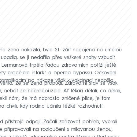
á žena nakazila, byla 21. září napojena na umělou
 upadla, se ji nedařilo přes veškeré snahy vzbudit.
e Lermanová trpěla řadou zdravotních potíží ještě
ty prodělala infarkt a operaci bypassu. Očkování
i komplikacím po nákaze však k vakcinaci nedošlo.
věřila, že se žena probudí. Zdravotní stav se však
, neboť se neprobouzela. Ať lékaři dělali, co dělali,
Řekli nám, že má naprosto zničené plíce, je tam
 chvíli, kdy rodina učinila těžké rozhodnutí.
 přístrojů odpojí. Začali zařizovat pohřeb, vybrali
e připravovali na rozloučení s milovanou ženou,