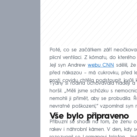
Poté, co se začátkem září neočkovan
plicní ventilaci. Z kómatu, do kterého
Její syn Andrew
webu CNN
sdělil, ž
před nákazou – má cukrovku, před le
proti covidu chtěla podstoupit, kvůl
Týdny si rodina uchovávala naději a 
horšil. „Měli jsme schůzku s nemocnicí
nemohli ji přimět, aby se probudila. 
nevratné poškození,“ vzpomínal syn na
Vše bylo připraveno
Příbuzní se shodli na tom, že ženu od
rakev i náhrobní kámen. V den, kdy s