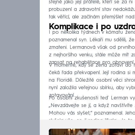
stejně jako její přátelé, kteří se za ni
probuzení a zdravotní stav nedokážu v
tak věřící, ale začínám přemýšlet nad
Komplikace i po uzdra
I po několika týdnech v kómatu žena v
poznamenal syn. Lékaři mu sdělili, 
zmateni. Lermanová však od prvního d
z nejhoršího venku, stále může mít zd
zapsat na rehabilitace pro obnovení
V momentě, kdy se žena zotaví do ta
čeká řada překvapení. Její rodina si 
na Floridě. Důležité osobní věci sh
nyní založila veřejnou sbírku, aby vy
zotavování.
Po osobní zkušenosti teď Lerman vyzý
„Nevzdávejte se jí, a když navštívíte
Mohou vás slyšet,“ poznamenal. Jeho
slyšela vše, co jí rodina říkala. „Je to