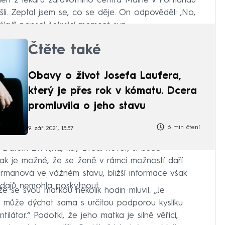
eden z lékařů zdravotního centra Maine v Portlandu
šli. Zeptal jsem se, co se děje. On odpověděl: ‚No,
la,‘“ popsal šokující moment syn.
Čtěte také
Obavy o život Josefa Laufera,
který je přes rok v kómatu. Dcera
promluvila o jeho stavu
6 min čtení
9. zář 2021, 15:57
. Datum 29. října, kdy zvedl hovor, si bude
ak je možné, že se ženě v rámci možností daří
rmanová ve vážném stavu, bližší informace však
dajů nemohla poskytnout.
že se svou matkou několik hodin mluvil. „Je
n může dýchat sama s určitou podporou kyslíku
ilátor.“ Podotkl, že jeho matka je silně věřící,