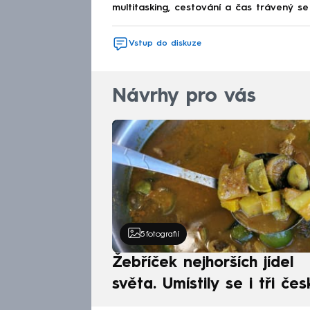
multitasking, cestování a čas trávený se 
Vstup do diskuze
Návrhy pro vás
5
fotografií
Žebříček nejhorších jídel
světa. Umístily se i tři čes
pokrmy, vévodí skandináv