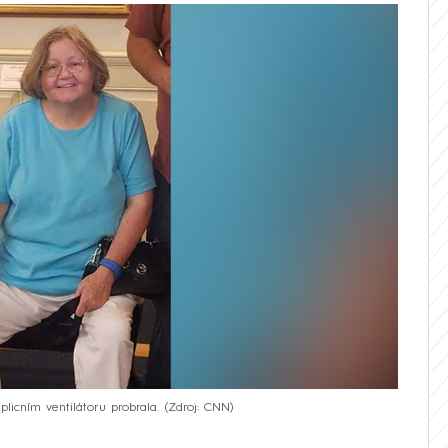
icním ventilátoru probrala.
Zdroj: CNN