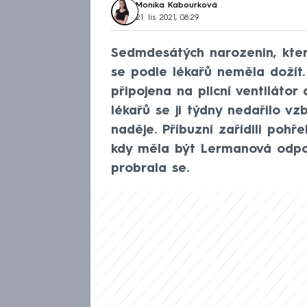
Monika Kabourková
21. lis 2021, 08:29
Sedmdesátých narozenin, kter
se podle lékařů neměla dožít.
připojena na plicní ventilátor
lékařů se ji týdny nedařilo vz
naděje. Příbuzní zařídili pohř
kdy měla být Lermanová odpoj
probrala se.