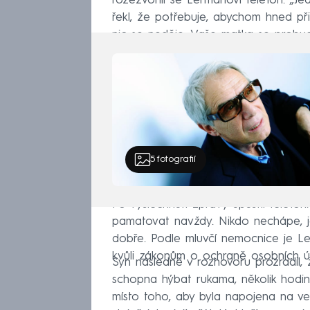
rozezvonil se Lermanovi telefon. „J
řekl, že potřebuje, abychom hned při
nic se neděje. Vaše matka se probudi
5
fotografií
Po vyslechnutí zprávy upustil telefon
pamatovat navždy. Nikdo nechápe, j
dobře. Podle mluvčí nemocnice je Le
kvůli zákonům o ochraně osobních ú
Syn následně v rozhovoru prozradil, 
schopna hýbat rukama, několik hodi
místo toho, aby byla napojena na vent