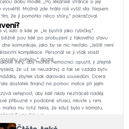
 celou dobu modlili. „Po lékařské stránce si její
ysvětlit. Možná zde hrála roli vyšší síla. Nejsem
 tím, že jí pomohlo něco shůry,“ pokračoval.
vení?
í, kdo a kde je. „Je bystrá jako rybička,“
že běžně jsou lidé po probuzení z takového stavu
ne komunikuje, jako by se nic nestalo. „Ještě není
ravotní komplikace. Personál se ji však snaží
 rozsahu pohybu,“ dodal.
kové míry, aby mohla nemocnici opustit, ji zřejmě
myslela, že už se neuzdraví, a tak se vzdala bytu
romáždila, zbytek však darovala sousedům. Dcera
brala dostatek financí na pomoc matce při jejím
vá veřejnost, aby lidé nikdy neztráceli naději.
 své příbuzné v podobné situaci, mluvte s nimi.
 matka mu totiž řekla, že když byla v kómatu,
 zázrak,“ uzavřel syn.