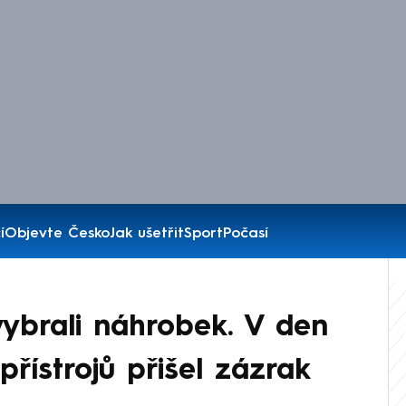
í
Objevte Česko
Jak ušetřit
Sport
Počasí
vybrali náhrobek. V den
řístrojů přišel zázrak