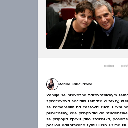
rodina
poh
Monika Kabourková
Věnuje se převážně zdravotnickým téma
zpracovává sociální témata a texty, kt
se zaměřením na cestovní ruch. První no
publicistiky, kde přispívala do studen
se připojila zprvu jako stážistka, poslé
posilou editorského týmu CNN Prima NEWS