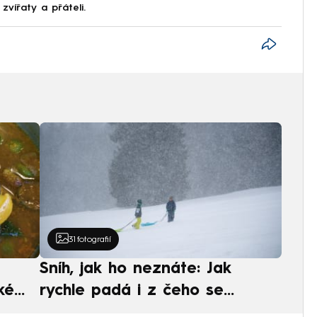
zvířaty a přáteli.
31
fotografií
Sníh, jak ho neznáte: Jak
ké
rychle padá i z čeho se
ská
skládá. A vločky nejsou bílé