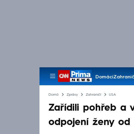
Domácí
Zahranič
Pořady
Domů
Zprávy
Zahraničí
USA
Zařídili pohřeb a 
odpojení ženy od p