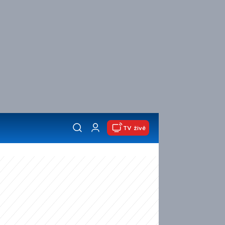
TV živě