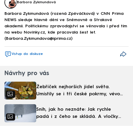
Barbora Zykmundová
Barbora Zykmundová (rozená Zpěváčková) v CNN Prima
NEWS sleduje hlavně dění ve Sněmovně a Strakově
akademii. Politickému zpravodajství se věnovala i před tím
na webu Novinky.cz, kde pracovala šest let.
(Barbora.Zykmundova@iprima.cz)
Vstup do diskuze
Návrhy pro vás
Žebříček nejhorších jídel světa.
Umístily se i tři české pokrmy, vévodí
skandinávská kuchyně
Sníh, jak ho neznáte: Jak rychle
padá i z čeho se skládá. A vločky
nejsou bílé