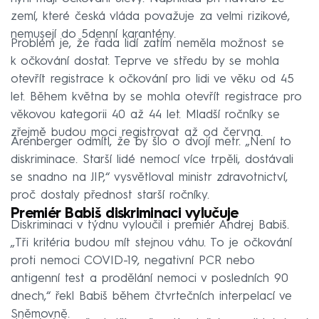
zemí, které česká vláda považuje za velmi rizikové,
nemusejí do 5denní karantény.
Problém je, že řada lidí zatím neměla možnost se
k očkování dostat. Teprve ve středu by se mohla
otevřít registrace k očkování pro lidi ve věku od 45
let. Během května by se mohla otevřít registrace pro
věkovou kategorii 40 až 44 let. Mladší ročníky se
zřejmě budou moci registrovat až od června.
Arenberger odmítl, že by šlo o dvojí metr. „Není to
diskriminace. Starší lidé nemocí více trpěli, dostávali
se snadno na JIP,“ vysvětloval ministr zdravotnictví,
proč dostaly přednost starší ročníky.
Premiér Babiš diskriminaci vylučuje
Diskriminaci v týdnu vyloučil i premiér Andrej Babiš.
„Tři kritéria budou mít stejnou váhu. To je očkování
proti nemoci COVID-19, negativní PCR nebo
antigenní test a prodělání nemoci v posledních 90
dnech,“ řekl Babiš během čtvrtečních interpelací ve
Sněmovně.