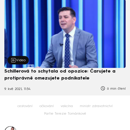
Video
Schillerová to schytala od opozice: Čarujete a
protiprávně omezujete podnikatele
6 min čtení
9. kvě 2021, 11:54
cestování
očkování
vakcína
ministr zdravotnictví
Partie Terezie Tománkové