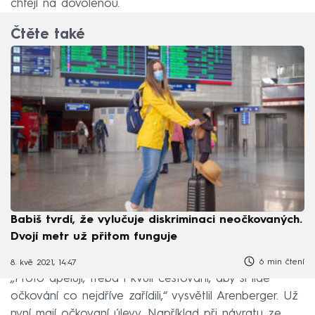
chtějí na dovolenou.
Čtěte také
Babiš tvrdí, že vylučuje diskriminaci neočkovaných.
Dvojí metr už přitom funguje
6 min čtení
8. kvě 2021, 14:47
„Proto apeluji, třeba i kvůli cestování, aby si lidé
očkování co nejdříve zařídili,“ vysvětlil Arenberger. Už
nyní mají očkovaní úlevy. Například při návratu ze