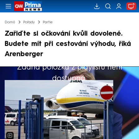
Domů
Pořady
Partie
Zařiďte si očkování kvůli dovolené.
Budete mít při cestování výhodu, říká
Arenberger
Žádná položka z playlistu není
Výběr redakce
dostupná.