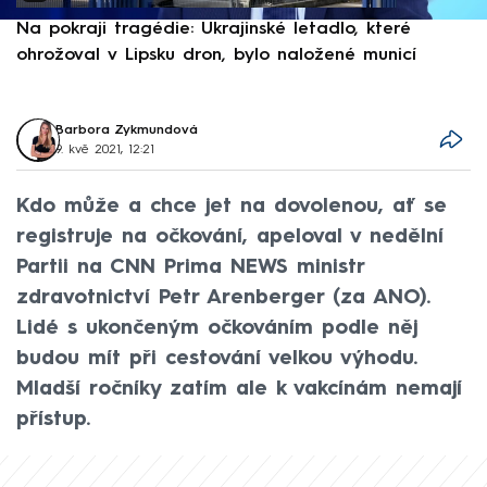
Na pokraji tragédie: Ukrajinské letadlo, které
P
ohrožoval v Lipsku dron, bylo naložené municí
e
Barbora Zykmundová
9. kvě 2021, 12:21
Kdo může a chce jet na dovolenou, ať se
registruje na očkování, apeloval v nedělní
Partii na CNN Prima NEWS ministr
zdravotnictví Petr Arenberger (za ANO).
Lidé s ukončeným očkováním podle něj
budou mít při cestování velkou výhodu.
Mladší ročníky zatím ale k vakcínám nemají
přístup.