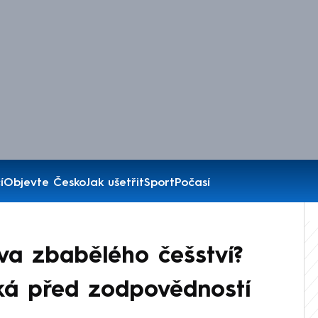
í
Objevte Česko
Jak ušetřit
Sport
Počasí
va zbabělého češství?
íká před zodpovědností