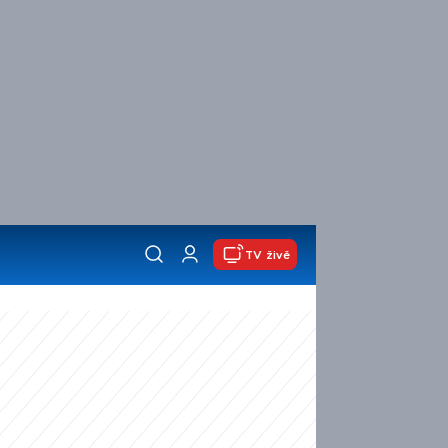
TV živě