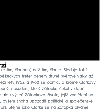
zi
e tím, čím není, než tím, čím je. Sleduje totiž
 běžeckých treter během druhé světové války až
Mezi lety 1952 a 1968 se odmlčí, a kromě Clarkovy
rudným osudem, který Zátopka čekal v době
alou výseč Zátopkova života, jejíž zaměření na
, ovšem snaha upozadit politické a společenské
sní. Stejně jako Clarke se na Zátopka díváme