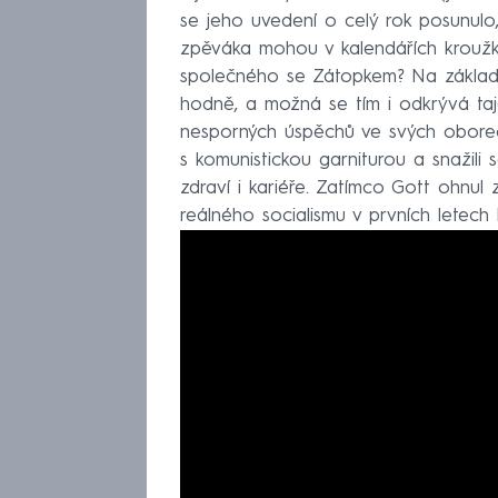
se jeho uvedení o celý rok posunulo
zpěváka mohou v kalendářích kroužko
společného se Zátopkem? Na základě
hodně, a možná se tím i odkrývá taj
nesporných úspěchů ve svých oborec
s komunistickou garniturou a snažili 
zdraví i kariéře. Zatímco Gott ohnul
reálného socialismu v prvních letech 