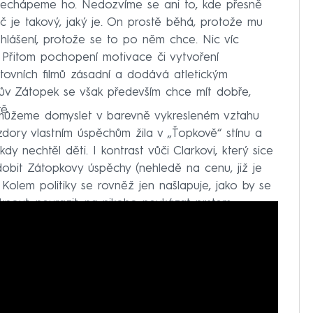
nechápeme ho. Nedozvíme se ani to, kde přesně
oč je takový, jaký je. On prostě běhá, protože mu
hlášení, protože se to po něm chce. Nic víc
. Přitom pochopení motivace či vytvoření
ovních filmů zásadní a dodává atletickým
čkův Zátopek se však především chce mít dobře,
ě.
i můžeme domyslet v barevně vykresleném vztahu
dory vlastním úspěchům žila v „Ťopkově“ stínu a
ikdy nechtěl děti. I kontrast vůči Clarkovi, který sice
odobit Zátopkovy úspěchy (nehledě na cenu, již je
 Kolem politiky se rovněž jen našlapuje, jako by se
tknout, neurazit, na nikoho neukázat prstem.