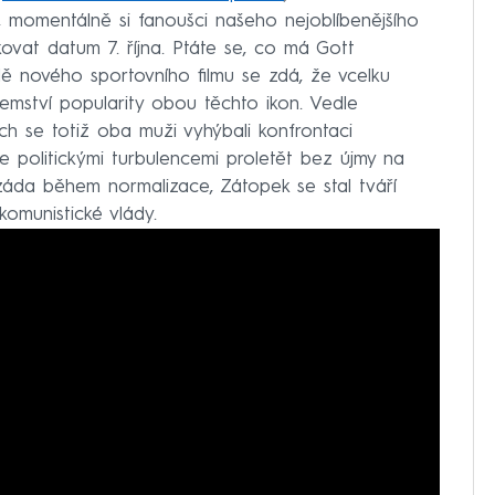
, momentálně si fanoušci našeho nejoblíbenějšího
vat datum 7. října. Ptáte se, co má Gott
 nového sportovního filmu se zdá, že vcelku
emství popularity obou těchto ikon. Vedle
h se totiž oba muži vyhýbali konfrontaci
se politickými turbulencemi proletět bez újmy na
 záda během normalizace, Zátopek se stal tváří
komunistické vlády.