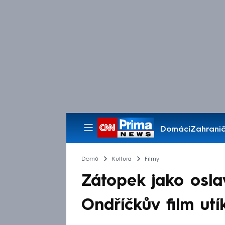
Domácí
Zahranič
Pořady
Domů
Kultura
Filmy
Zátopek jako osla
Ondříčkův film ut