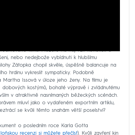
treamového filmu. Můžete na něj vzít kohokoli a
eni, nebo nedejbože vybídnuti k hlubšímu
úlohy Zátopka chopil skvěle, úspěšně balancuje na
lního hrdinu vykreslit sympaticky. Podobně
lá Martha Issová v úloze jeho ženy. Na filmu je
u dobových kostýmů, bohaté výpravě i zvládnutému
evším v atraktivně nasnímaných běžeckých scénách.
právem mluví jako o vydařeném exportním artiklu,
eztrácí se kvůli těmto snahám větší poselství?
kument o posledním roce Karla Gotta
ž
loňskou recenzi si můžete přečíst
). Kvůli zavření kin