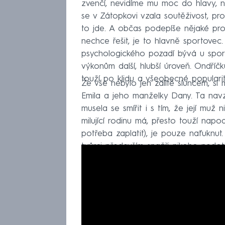
zvenčí, nevidíme mu moc do hlavy, 
se v Zátopkovi vzala soutěživost, pr
to jde. A občas podepíše nějaké pro
nechce řešit, je to hlavně sportovec
psychologického pozadí bývá u sport
výkonům další, hlubší úroveň. Ondří
touží po klidu a všeobecné popularit
Že vše nebylo jen zalité sluncem, s
Emila a jeho manželky Dany. Ta navz
musela se smířit i s tím, že její muž n
milující rodinu má, přesto touží nap
potřeba zaplatit), je pouze naťuknut.
tvůrci především snažili nikoho nedo