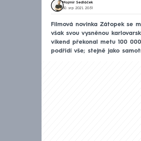
Mojmír Sedláček
30. srp 2021, 20:31
Filmová novinka Zátopek se mě
však svou vysněnou karlovars
víkend překonal metu 100 000
podřídí vše; stejně jako samo