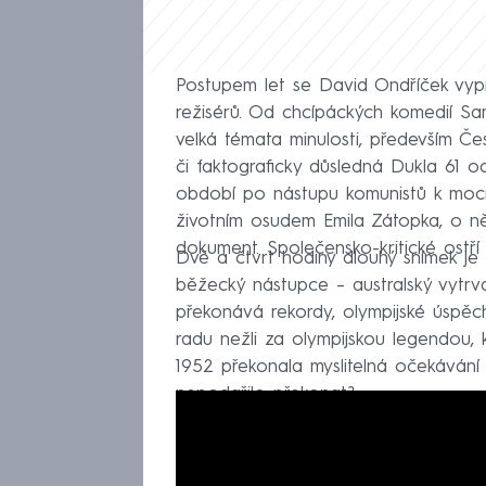
Postupem let se David Ondříček vypro
režisérů. Od chcípáckých komedií Sam
velká témata minulosti, především Če
či faktograficky důsledná Dukla 61 o
období po nástupu komunistů k moci.
životním osudem Emila Zátopka, o ně
dokument. Společensko-kritické ostří
Dvě a čtvrt hodiny dlouhý snímek je
běžecký nástupce – australský vytrval
překonává rekordy, olympijské úspěch
radu nežli za olympijskou legendou, 
1952 překonala myslitelná očekávání 
nepodařilo překonat?