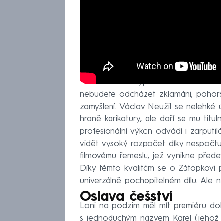
Takto vlastně vypadá definice mains
nebudete odcházet zklamáni, pohorš
zamyšlení. Václav Neužil se nelehké 
hraně karikatury, ale daří se mu titu
profesionální výkon odvádí i zarputi
vidět vysoký rozpočet díky nespočt
filmovému řemeslu, jež vynikne před
Díky těmto kvalitám se o Zátopkovi 
univerzálně pochopitelném dílu. Ale n
Oslava češství
Loni na podzim měl mít premiéru do
s jednoduchým názvem Karel (jeho