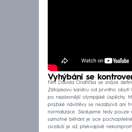
Vyhýbání se kontrover
Film Davida Ondříčka se snáze definuj
Zátopkovu kariéru od prvního obutí
po nejslavnější olympijské úspěchy. 
pražské návštěvy se nezabývá ani t
normalizace. Sledujeme tedy pouze m
samotné běhání je sice pochopitelné
ovzduší je až překvapivě nekompromi