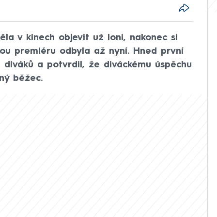
la v kinech objevit už loni, nakonec si
kou premiéru odbyla až nyní. Hned první
 diváků a potvrdil, že diváckému úspěchu
tný běžec.