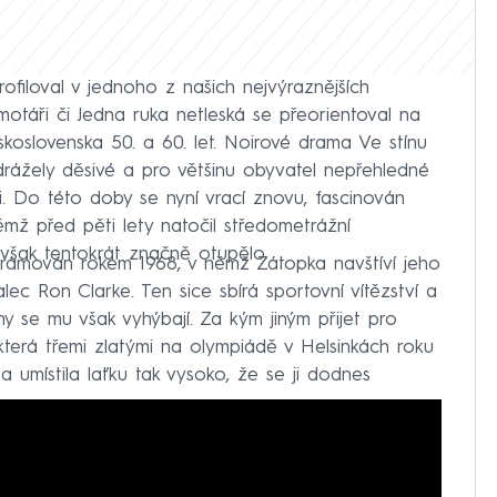
filoval v jednoho z našich nejvýraznějších
otáři či Jedna ruka netleská se přeorientoval na
skoslovenska 50. a 60. let. Noirové drama Ve stínu
drážely děsivé a pro většinu obyvatel nepřehledné
 Do této doby se nyní vrací znovu, fascinován
mž před pěti lety natočil středometrážní
 však tentokrát značně otupělo.
 rámován rokem 1968, v němž Zátopka navštíví jeho
ec Ron Clarke. Ten sice sbírá sportovní vítězství a
y se mu však vyhýbají. Za kým jiným přijet pro
která třemi zlatými na olympiádě v Helsinkách roku
a umístila laťku tak vysoko, že se ji dodnes