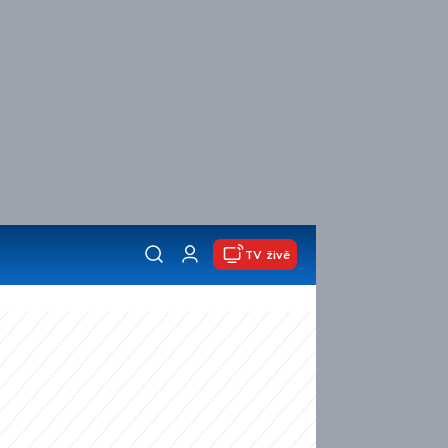
TV živě