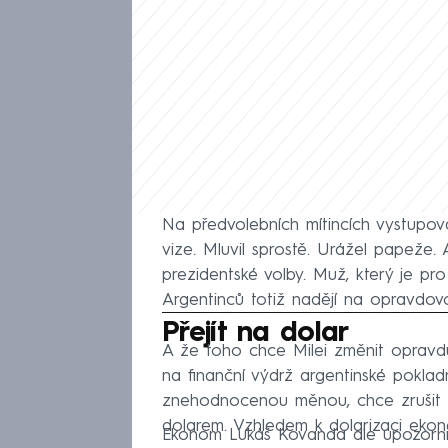
Na předvolebních mítincích vystupov
vize. Mluvil sprostě. Urážel papeže. 
prezidentské volby. Muž, který je pr
Argentinců totiž nadějí na opravdo
Fa
Přejít na dolar
A že toho chce Milei změnit oprav
na finanční výdrž argentinské pokladn
znehodnocenou měnou, chce zrušit 
dolarem. Vzhledem k dolarizaci ekono
Ekonom Lukáš Kovanda ale upozornil