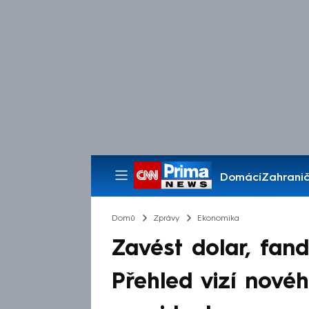
Domácí
Zahranič
Pořady
Domů
Zprávy
Ekonomika
Zavést dolar, fandi
Přehled vizí nové