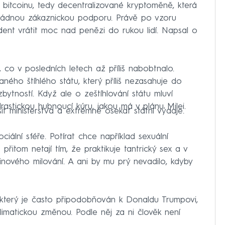
 bitcoinu, tedy decentralizované kryptoměně, která
žádnou zákaznickou podporu. Právě po vzoru
ident vrátit moc nad penězi do rukou lidí. Napsal o
 co v posledních letech až příliš nabobtnalo.
ého štíhlého státu, který příliš nezasahuje do
ezbytností. Když ale o zeštíhlování státu mluví
 drastickou hubnoucí kúru, jakou má v plánu Milei.
it ministerstva a extrémně osekat státní výdaje.
ciální sféře. Potírat chce například sexuální
řitom netají tím, že praktikuje tantrický sex a v
inového milování. A ani by mu prý nevadilo, kdyby
 který je často připodobňován k Donaldu Trumpovi,
imatickou změnou. Podle něj za ni člověk není