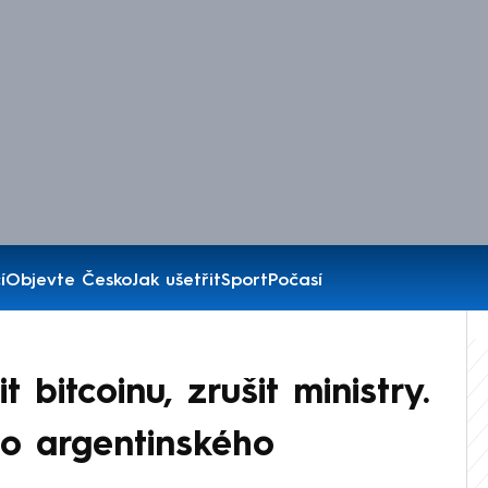
í
Objevte Česko
Jak ušetřit
Sport
Počasí
t bitcoinu, zrušit ministry.
ho argentinského