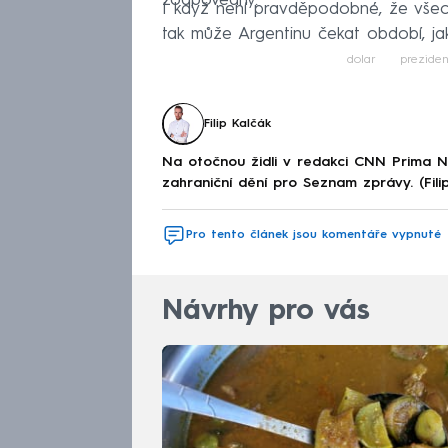
zodpovědný.
I když není pravděpodobné, že všechn
tak může Argentinu čekat období, ja
dolar
preziden
Filip Kalčák
Na otočnou židli v redakci CNN Prima 
zahraniční dění pro Seznam zprávy. (Fili
Pro tento článek jsou komentáře vypnuté
Návrhy pro vás