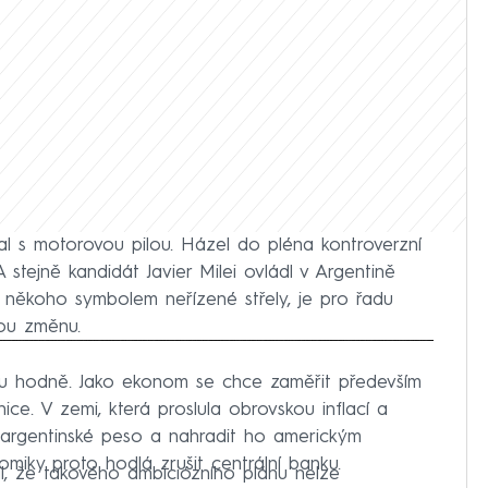
al s motorovou pilou. Házel do pléna kontroverzní
A stejně kandidát Javier Milei ovládl v Argentině
o někoho symbolem neřízené střely, je pro řadu
vou změnu.
iled to fetch
du hodně. Jako ekonom se chce zaměřit především
ice. V zemi, která proslula obrovskou inflací a
argentinské peso a nahradit ho americkým
miky proto hodlá zrušit centrální banku.
, že takového ambiciózního plánu nelze