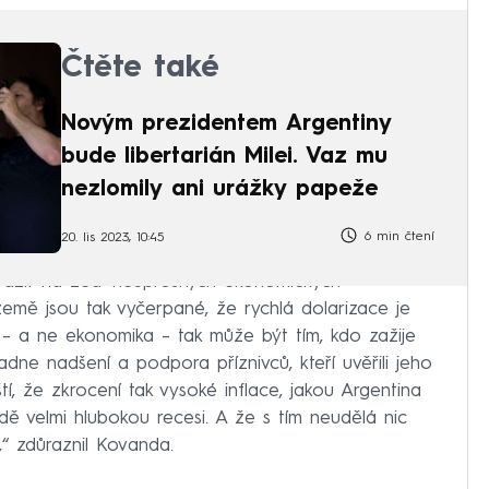
Čtěte také
Novým prezidentem Argentiny
bude libertarián Milei. Vaz mu
nezlomily ani urážky papeže
6 min čtení
20. lis 2023, 10:45
narazit na zeď neúprosných ekonomických
země jsou tak vyčerpané, že rychlá dolarizace je
 – a ne ekonomika – tak může být tím, kdo zažije
ladne nadšení a podpora příznivců, kteří uvěřili jeho
uští, že zkrocení tak vysoké inflace, jakou Argentina
adě velmi hlubokou recesi. A že s tím neudělá nic
,“ zdůraznil Kovanda.