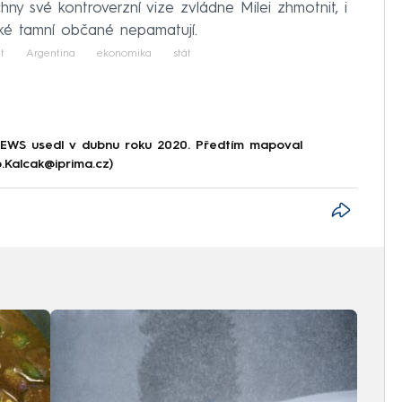
y své kontroverzní vize zvládne Milei zhmotnit, i
ké tamní občané nepamatují.
t
Argentina
ekonomika
stát
NEWS usedl v dubnu roku 2020. Předtím mapoval
p.Kalcak@iprima.cz)