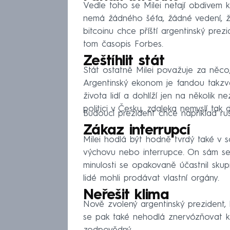
Vedle toho se Milei netají obdivem k
nemá žádného šéfa, žádné vedení, 
bitcoinu chce příští argentinský prez
tom časopis Forbes.
Zeštíhlit stát
Stát ostatně Milei považuje za něco,
Argentinský ekonom je fandou takzvan
života lidí a dohlíží jen na několik n
politici v Česku, zdaleka nemyslí tak
Budoucí prezident chce například ruš
Zákaz interrupcí
Milei hodlá být hodně tvrdý také v so
výchovu nebo interrupce. On sám se p
minulosti se opakovaně účastnil skup
lidé mohli prodávat vlastní orgány.
Neřešit klima
Nově zvolený argentinský prezident,
se pak také nehodlá znervózňovat kl