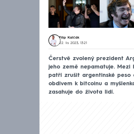
Filip Kalčák
22. lis 2023, 13:21
Čerstvě zvolený prezident Arge
jeho země nepamatuje. Mezi 
patří zrušit argentinské peso 
obdivem k bitcoinu a myšlenká
zasahuje do života lidí.