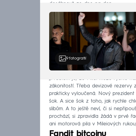
dosáhnout ze dne na den.
9
fotografií
„Problém je, že Milei může rychle 
zákonitostí. Třeba devizové rezervy 
prakticky vyloučená. Nový prezident
šok. A sice šok z toho, jak rychle ch
slibům. A to ještě neví, či si nepřipo
prochází, si zpravidla žádá v prvé ř
ani motorová pila v Mileiových rukou
Fandit bitcoinu