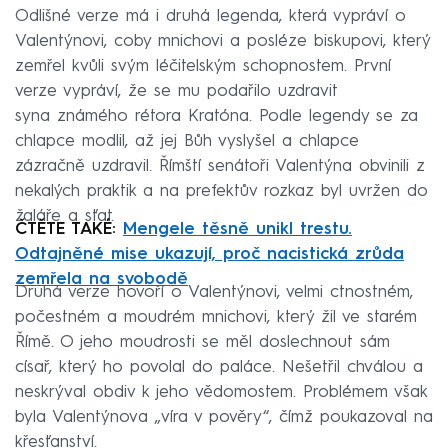
Odlišné verze má i druhá legenda, která vypráví o
Valentýnovi, coby mnichovi a posléze biskupovi, který
zemřel kvůli svým léčitelským schopnostem. První
verze vypráví, že se mu podařilo uzdravit
syna známého rétora Kratóna. Podle legendy se za
chlapce modlil, až jej Bůh vyslyšel a chlapce
zázračně uzdravil. Římští senátoři Valentýna obvinili z
nekalých praktik a na prefektův rozkaz byl uvržen do
žaláře a sťat.
ČTĚTE TAKÉ:
Mengele těsně unikl trestu.
Odtajněné mise ukazují, proč nacistická zrůda
zemřela na svobodě
Druhá verze hovoří o Valentýnovi, velmi ctnostném,
počestném a moudrém mnichovi, který žil ve starém
Římě. O jeho moudrosti se měl doslechnout sám
císař, který ho povolal do paláce. Nešetřil chválou a
neskrýval obdiv k jeho vědomostem. Problémem však
byla Valentýnova „víra v pověry“, čímž poukazoval na
křesťanství.