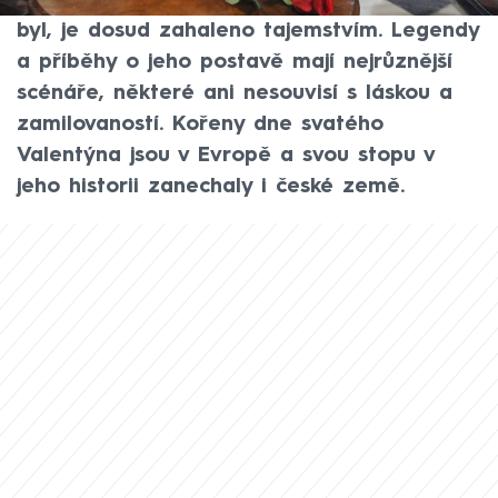
oslavují? Kým svatý Valentýn ve skutečnosti
byl, je dosud zahaleno tajemstvím. Legendy
a příběhy o jeho postavě mají nejrůznější
scénáře, některé ani nesouvisí s láskou a
zamilovaností. Kořeny dne svatého
Valentýna jsou v Evropě a svou stopu v
jeho historii zanechaly i české země.