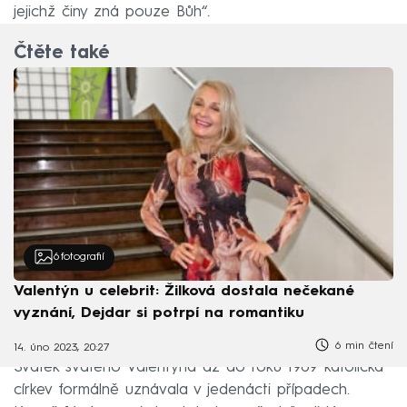
jejichž činy zná pouze Bůh“.
Čtěte také
6
fotografií
Valentýn u celebrit: Žilková dostala nečekané
vyznání, Dejdar si potrpí na romantiku
6 min čtení
14. úno 2023, 20:27
Svátek svatého Valentýna až do roku 1969 katolická
církev formálně uznávala v jedenácti případech.