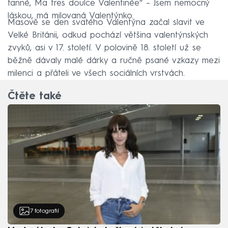
tanné, Ma tres doulce Valentinée“ – Jsem nemocný
láskou, má milovaná Valentýnko.
Masově se den svatého Valentýna začal slavit ve
Velké Británii, odkud pochází většina valentýnských
zvyků, asi v 17. století. V polovině 18. století už se
běžně dávaly malé dárky a ručně psané vzkazy mezi
milenci a přáteli ve všech sociálních vrstvách.
Čtěte také
7
fotografií