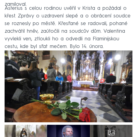
zamiloval.
Asterius s celou rodinou uvěřil v Krista a požádal o
křest. Zprávy o uzdravení slepé a o obrácení soudce
se roznesly po městě. Křesťané se radovali, pohané
zachvátil hněv, zaútočili na soudcův dům. Valentina
vyvlekli ven, ztloukli ho a odvedli na Flaminijskou
cestu, kde byl sťat mečem. Bylo 14. února.