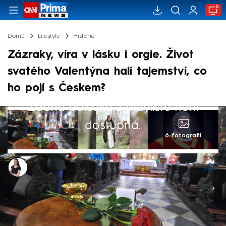
Domů
Lifestyle
Historie
Zázraky, víra v lásku i orgie. Život
svatého Valentýna halí tajemství, co
ho pojí s Českem?
Žádná položka z playlistu není
dostupná.
6 fotografií
Monika Kabourková
14. úno 2024, 07:31
Den zamilovaných si lidé na celém světě
připomínají 14. února. Koho ale doopravdy