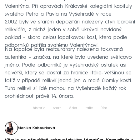
Valentýna. Při opravách Královské kolegiátní kapituly
svatého Petra a Pavla na Vyšehradě v roce
2002 byly ve starém depozitáři nalezeny čtyři barokní
relikviáře, z nichž jeden v sobě ukrýval nevídaný
poklad – skoro celou lopatkovou kost, která podle
odborníků patřila svatému Valentýnovi.
Na lopatce byla restaurátory nalezena takzvaná
autentika – značka, na které bylo uvedeno světcovo
jméno. Podle odborníků je vyšehradský ostatek asi
největší, který se dostal za hranice Itálie: většinou se
totiž v případě relikvií jedná jen o malé úlomky kostí.
Tuto relikvii si lidé mohou na Vyšehradě každý rok
prohlédnout právě 14. února.
historie
smrt
láska
Itálie
Řím
Monika Kabourková