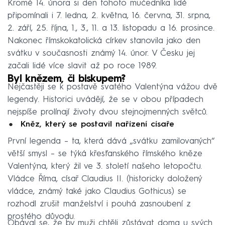
Kromě 14. února si den tohoto mučedníka lidé
připomínali i 7. ledna, 2. května, 16. června, 31. srpna,
2. září, 25. října, 1., 3., 11. a 13. listopadu a 16. prosince.
Nakonec římskokatolická církev stanovila jako den
svátku v současnosti známý 14. únor. V Česku jej
začali lidé více slavit až po roce 1989.
Byl knězem, či biskupem?
Nejčastěji se k postavě svatého Valentýna vážou dvě
legendy. Historici uvádějí, že se v obou případech
nejspíše prolínají životy dvou stejnojmenných světců.
Kněz, který se postavil nařízení císaře
První legenda – ta, která dává „svátku zamilovaných“
větší smysl – se týká křesťanského římského kněze
Valentýna, který žil ve 3. století našeho letopočtu.
Vládce Říma, císař Claudius II. (historicky doložený
vládce, známý také jako Claudius Gothicus) se
rozhodl zrušit manželství i pouhá zasnoubení z
prostého důvodu.
Obával se, že by muži chtěli zůstávat doma u svých