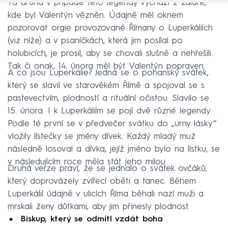
Ta druhá v případě této legendy vychází z žaláře,
kde byl Valentýn vězněn. Údajně měl oknem
pozorovat orgie provozované Římany o Luperkáliích
(viz níže) a v psaníčkách, která jim posílal po
holubicích, je prosil, aby se chovali slušně a nehřešili.
Tak či onak, 14. února měl být Valentýn popraven.
A co jsou Luperkálie? Jedná se o pohanský svátek,
který se slavil ve starověkém Římě a spojoval se s
pastevectvím, plodností a rituální očistou. Slavilo se
15. února. I k Luperkáliím se pojí dvě různé legendy.
Podle té první se v předvečer svátku do „urny lásky“
vložily lístečky se jmény dívek. Každý mladý muž
následně losoval a dívka, jejíž jméno bylo na lístku, se
v následujícím roce měla stát jeho milou.
Druhá verze praví, že se jednalo o svátek ovčáků,
který doprovázely zvířecí oběti a tanec. Během
Luperkálií údajně v ulicích Říma běhali nazí muži a
mrskali ženy důtkami, aby jim přinesly plodnost.
Biskup, který se odmítl vzdát boha