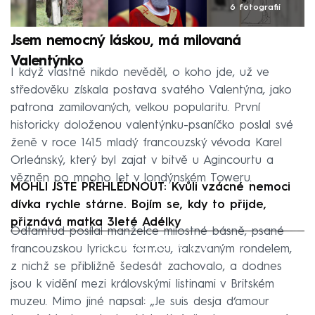
6 fotografií
Jsem nemocný láskou, má milovaná
Valentýnko
I když vlastně nikdo nevěděl, o koho jde, už ve
středověku získala postava svatého Valentýna, jako
patrona zamilovaných, velkou popularitu. První
historicky doloženou valentýnku-psaníčko poslal své
ženě v roce 1415 mladý francouzský vévoda Karel
Orleánský, který byl zajat v bitvě u Agincourtu a
vězněn po mnoho let v londýnském Toweru.
MOHLI JSTE PŘEHLÉDNOUT: Kvůli vzácné nemoci
dívka rychle stárne. Bojím se, kdy to přijde,
přiznává matka 3leté Adélky
Odtamtud posílal manželce milostné básně, psané
Failed to fetch
francouzskou lyrickou formou, takzvaným rondelem,
z nichž se přibližně šedesát zachovalo, a dodnes
jsou k vidění mezi královskými listinami v Britském
muzeu. Mimo jiné napsal: „Je suis desja d‘amour