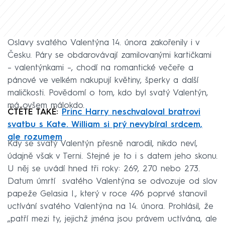
Oslavy svatého Valentýna 14. února zakořenily i v
Česku. Páry se obdarovávají zamilovanými kartičkami
– valentýnkami –, chodí na romantické večeře a
pánové ve velkém nakupují květiny, šperky a další
maličkosti. Povědomí o tom, kdo byl svatý Valentýn,
má ovšem málokdo.
ČTĚTE TAKÉ:
Princ Harry neschvaloval bratrovi
svatbu s Kate. William si prý nevybíral srdcem,
ale rozumem
Kdy se svatý Valentýn přesně narodil, nikdo neví,
údajně však v Terni. Stejné je to i s datem jeho skonu.
U něj se uvádí hned tři roky: 269, 270 nebo 273.
Datum úmrtí svatého Valentýna se odvozuje od slov
papeže Gelasia I., který v roce 496 poprvé stanovil
uctívání svatého Valentýna na 14. února. Prohlásil, že
„patří mezi ty, jejichž jména jsou právem uctívána, ale