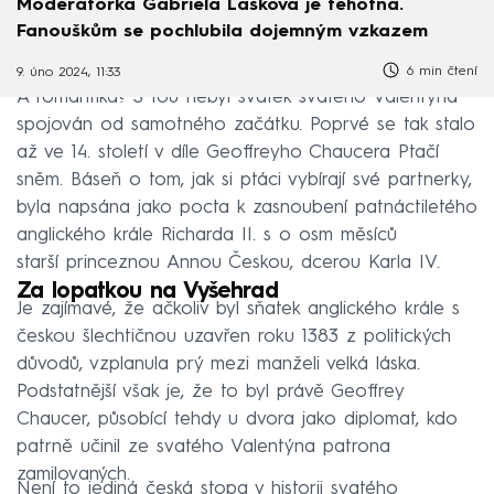
Moderátorka Gabriela Lašková je těhotná.
Fanouškům se pochlubila dojemným vzkazem
6 min čtení
9. úno 2024, 11:33
A romantika? S tou nebyl svátek svatého Valentýna
spojován od samotného začátku. Poprvé se tak stalo
až ve 14. století v díle Geoffreyho Chaucera Ptačí
sněm. Báseň o tom, jak si ptáci vybírají své partnerky,
byla napsána jako pocta k zasnoubení patnáctiletého
anglického krále Richarda II. s o osm měsíců
starší princeznou Annou Českou, dcerou Karla IV.
Za lopatkou na Vyšehrad
Je zajímavé, že ačkoliv byl sňatek anglického krále s
českou šlechtičnou uzavřen roku 1383 z politických
důvodů, vzplanula prý mezi manželi velká láska.
Podstatnější však je, že to byl právě Geoffrey
Chaucer, působící tehdy u dvora jako diplomat, kdo
patrně učinil ze svatého Valentýna patrona
zamilovaných.
Není to jediná česká stopa v historii svatého