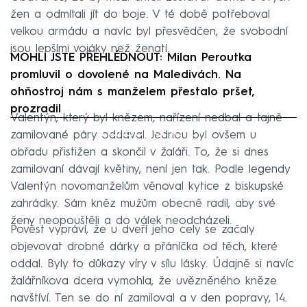
žen a odmítali jít do boje. V té době potřeboval
velkou armádu a navíc byl přesvědčen, že svobodní
jsou lepšími vojáky než ženatí.
MOHLI JSTE PŘEHLÉDNOUT: Milan Peroutka
promluvil o dovolené na Maledivách. Na
ohňostroj nám s manželem přestalo pršet,
prozradil
Valentýn, který byl knězem, nařízení nedbal a tajně
Failed to fetch
zamilované páry oddával. Jednou byl ovšem u
obřadu přistižen a skončil v žaláři. To, že si dnes
zamilovaní dávají květiny, není jen tak. Podle legendy
Valentýn novomanželům věnoval kytice z biskupské
zahrádky. Sám kněz mužům obecně radil, aby své
ženy neopouštěli a do válek neodcházeli.
Pověst vypráví, že u dveří jeho cely se začaly
objevovat drobné dárky a přáníčka od těch, které
oddal. Byly to důkazy víry v sílu lásky. Údajně si navíc
žalářníkova dcera vymohla, že uvězněného kněze
navštíví. Ten se do ní zamiloval a v den popravy, 14.