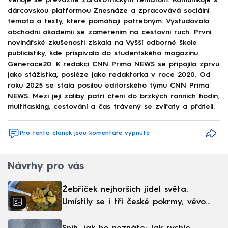
Věnuje se převážně zdravotnickým tématům. Komunikuje s
dárcovskou platformou Znesnáze a zpracovává sociální
témata a texty, které pomáhají potřebným. Vystudovala
obchodní akademii se zaměřením na cestovní ruch. První
novinářské zkušenosti získala na Vyšší odborné škole
publicistiky, kde přispívala do studentského magazínu
Generace20. K redakci CNN Prima NEWS se připojila zprvu
jako stážistka, posléze jako redaktorka v roce 2020. Od
roku 2025 se stala posilou editorského týmu CNN Prima
NEWS. Mezi její záliby patří čtení do brzkých ranních hodin,
multitasking, cestování a čas trávený se zvířaty a přáteli.
Pro tento článek jsou komentáře vypnuté
Návrhy pro vás
Žebříček nejhorších jídel světa.
Umístily se i tři české pokrmy, vévodí
skandinávská kuchyně