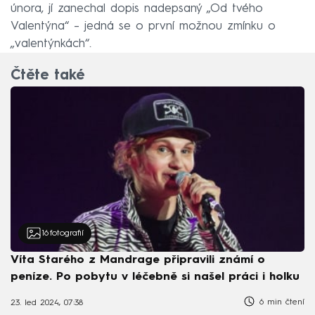
února, jí zanechal dopis nadepsaný „Od tvého
Valentýna“ – jedná se o první možnou zmínku o
„valentýnkách“.
Čtěte také
16
fotografií
Víta Starého z Mandrage připravili známí o
peníze. Po pobytu v léčebně si našel práci i holku
6 min čtení
23. led 2024, 07:38