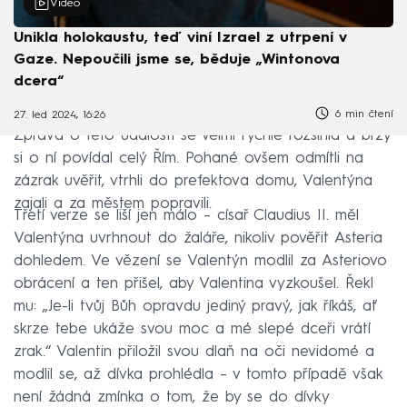
Video
Unikla holokaustu, teď viní Izrael z utrpení v
Gaze. Nepoučili jsme se, běduje „Wintonova
dcera“
6 min čtení
27. led 2024, 16:26
Zpráva o této události se velmi rychle rozšířila a brzy
si o ní povídal celý Řím. Pohané ovšem odmítli na
zázrak uvěřit, vtrhli do prefektova domu, Valentýna
zajali a za městem popravili.
Třetí verze se liší jen málo – císař Claudius II. měl
Valentýna uvrhnout do žaláře, nikoliv pověřit Asteria
dohledem. Ve vězení se Valentýn modlil za Asteriovo
obrácení a ten přišel, aby Valentina vyzkoušel. Řekl
mu: „Je-li tvůj Bůh opravdu jediný pravý, jak říkáš, ať
skrze tebe ukáže svou moc a mé slepé dceři vrátí
zrak.“ Valentin přiložil svou dlaň na oči nevidomé a
modlil se, až dívka prohlédla – v tomto případě však
není žádná zmínka o tom, že by se do dívky