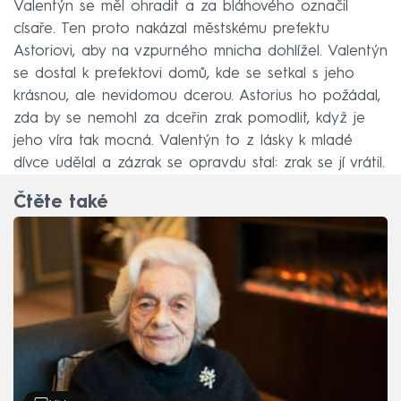
Valentýn se měl ohradit a za bláhového označil
císaře. Ten proto nakázal městskému prefektu
Astoriovi, aby na vzpurného mnicha dohlížel. Valentýn
se dostal k prefektovi domů, kde se setkal s jeho
krásnou, ale nevidomou dcerou. Astorius ho požádal,
zda by se nemohl za dceřin zrak pomodlit, když je
jeho víra tak mocná. Valentýn to z lásky k mladé
dívce udělal a zázrak se opravdu stal: zrak se jí vrátil.
Čtěte také