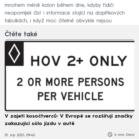
mnohem méně kolon během dne, kdyby řidiči
neopomíjeli číst i informace stojící na doplňkových
tabulkách, i když moc čitelné obvykle nejsou.
Čtěte také
V zajetí kosočtverců: V Evropě se rozšiřují značky
zakazující sólo jízdu v autě
6 min čtení
31. srp 2021, 09:40