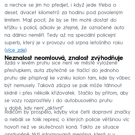
a nechce se jim ho předjet, i když jede třeba o
deset, dvacet kilometrů za hodinu pod povoleným
limitem. Mají pocit, že by se tím mohli dostat do
křížku s policií, ačkoliv je zřejmé, že označené auto
na dálnici neměří. Tedy až na speciální policejní
superb, který je v provozu od srpna letošního roku
(
více zde
).
Neznalost neomlouvá, znalost zvýhodňuje
Jízda v levém pruhu sice není ve městě vyloženě
přestupkem, auta zbytečně se tlačící do jednoho
pruhu ale přispívají ke vzniku kolon tam, kde by vůbec
být nemusely. Taková zácpa se pak může táhnout
klidně i přes několik křižovatek. Stačilo by přitom, aby
se vozy rozprostřely i do autobusového pruhu
v době, kdy není „aktivní“.
Řidičům by prospělo, kdyby více četli dopravní značky
a nebáli se tolik represí, o kterých policie většinou víc
hovoří než ve skutečnosti koná. Takto ze situace
oprávněně těží informovaná menšina, která si v