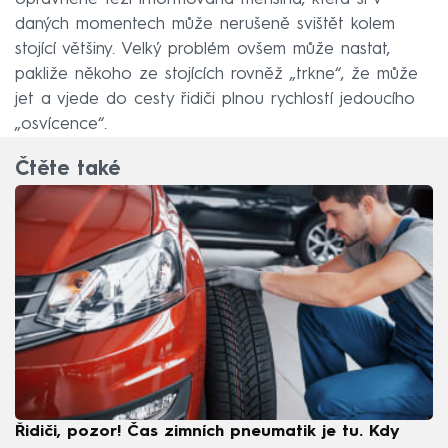
daných momentech může nerušeně svištět kolem
stojící většiny. Velký problém ovšem může nastat,
pakliže někoho ze stojících rovněž „trkne“, že může
jet a vjede do cesty řidiči plnou rychlostí jedoucího
„osvícence“.
Čtěte také
Řidiči, pozor! Čas zimních pneumatik je tu. Kdy