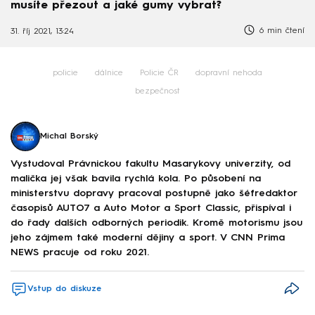
musíte přezout a jaké gumy vybrat?
6 min čtení
31. říj 2021, 13:24
policie
dálnice
Policie ČR
dopravní nehoda
bezpečnost
Michal Borský
Vystudoval Právnickou fakultu Masarykovy univerzity, od
malička jej však bavila rychlá kola. Po působení na
ministerstvu dopravy pracoval postupně jako šéfredaktor
časopisů AUTO7 a Auto Motor a Sport Classic, přispíval i
do řady dalších odborných periodik. Kromě motorismu jsou
jeho zájmem také moderní dějiny a sport. V CNN Prima
NEWS pracuje od roku 2021.
Vstup do diskuze