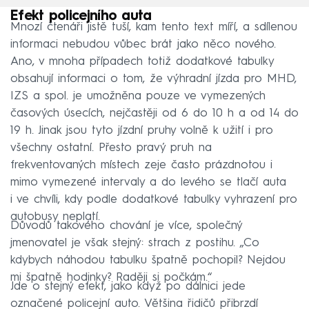
Efekt policejního auta
Mnozí čtenáři jistě tuší, kam tento text míří, a sdílenou
informaci nebudou vůbec brát jako něco nového.
Ano, v mnoha případech totiž dodatkové tabulky
obsahují informaci o tom, že výhradní jízda pro MHD,
IZS a spol. je umožněna pouze ve vymezených
časových úsecích, nejčastěji od 6 do 10 h a od 14 do
19 h. Jinak jsou tyto jízdní pruhy volně k užití i pro
všechny ostatní. Přesto pravý pruh na
frekventovaných místech zeje často prázdnotou i
mimo vymezené intervaly a do levého se tlačí auta
i ve chvíli, kdy podle dodatkové tabulky vyhrazení pro
autobusy neplatí.
Důvodů takového chování je více, společný
jmenovatel je však stejný: strach z postihu. „Co
kdybych náhodou tabulku špatně pochopil? Nejdou
mi špatně hodinky? Raději si počkám.“
Jde o stejný efekt, jako když po dálnici jede
označené policejní auto. Většina řidičů přibrzdí