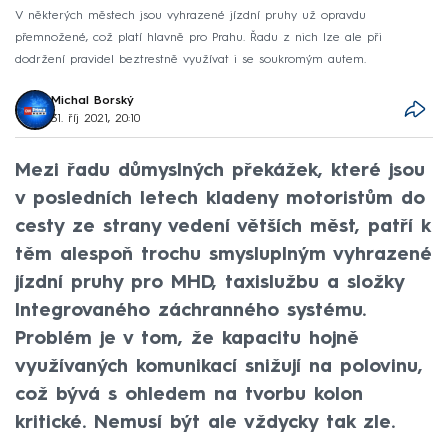
V některých městech jsou vyhrazené jízdní pruhy už opravdu
přemnožené, což platí hlavně pro Prahu. Řadu z nich lze ale při
dodržení pravidel beztrestně využívat i se soukromým autem.
Michal Borský
31. říj 2021, 20:10
Mezi řadu důmyslných překážek, které jsou
v posledních letech kladeny motoristům do
cesty ze strany vedení větších měst, patří k
těm alespoň trochu smysluplným vyhrazené
jízdní pruhy pro MHD, taxislužbu a složky
Integrovaného záchranného systému.
Problém je v tom, že kapacitu hojně
využívaných komunikací snižují na polovinu,
což bývá s ohledem na tvorbu kolon
kritické. Nemusí být ale vždycky tak zle.