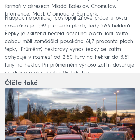
farmáři v okresech Mladá Boleslav, Chomutov,
Litoměřice, Most, Olomouc a Šumperk.
Naopak nejpomaleji postupují žňové práce u ovsa,
posekáno je 0,39 procenta ploch, tedy 263 hektarů.
Řepky je sklizená necelá desetina ploch, loni touto
dobou měli zemědělci posekáno 61,7 procenta ploch
řepky. Průměrný hektarový výnos řepky se zatím
pohybuje v rozmezí od 2,50 tuny na hektar do 3,51
tuny na hektar. Při průměrném výnosu zatím dosahuje
produkce řepky zhruba 96 tisíc tun.
Čtěte také