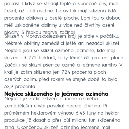
počasí. I když se střídají teplé a slunečné dny, musí
čekat, až obilí oschne. Letos tak mají sklizeno 8,16
procenta obilovin z oseté plochy. Loni touto dobou
měli uskladněné obilniny z více než čtvrtiny oseté
plochy. S řepkou teprve začínají.
Sklizeň v Moravskoslezském kraji je stále v počátku.
Některé obilniny zemědělci ještě ani nezačali sklízet.
Nejdále jsou se sklizní ozimého ječmene, kde mají
sklizeno 3 272 hektarů, tedy téměř 82 procent ploch.
Začali i se sklizní pšenice ozimé a ječmene jarního. V
kraji je zatím sklizeno jen 7,24 procenta ploch
osetých obilím, před rokem ve stejné době to bylo
32,9 procenta.
Nejvíce sklizeného je ječmene ozimého
Nejdále je zatím sklizeň ječmene ozimého,
zemědělcům chybí posekat necelá čtvrtina. Při
průměrném hektarovém výnosu 6,45 tuny na hektar
produkce již dosáhla přes půl milionu tun sklizeného
zrna. Ukončenou sklizeň ozimého ječmene mají