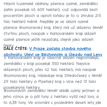
Hlavní tuzemské obilniny, pšenice ozimé, zemědělci
zatím posekali 45 609 hektarů, což odpovídá šesti
procentům ploch a oproti loňsku je to o zhruba 215
tisíc hektarů méně. Nejdále je se sklizní ozimé
pšenice Jihomoravský kraj, který má už sklizeno téměř
čtvrtinu ploch, naopak v Karlovarském kraji sklizeň
ozimé pšenice ještě nezačala, stejně jako sklizeň
řepky.
DÁLE ČTĚTE:
V Praze začala stavba nového
obchvatu. Uleví se Běchovicím a Újezdu nad Lesy
V Karlovarském kraji je obecně sklizeň nejpomalejší,
zemědělci v kraji posekali 350 hektarů. Nejvíce
sklizených ploch, přes 42 tisíc hektarů, má naopak
Jihomoravský kraj, následuje kraj Středočeský s téměř
29 tisíci hektary a Plzeňský kraj s více než 13 tisíci
posekanými hektary.
Jihomoravští zemědělci téměř sklidili ozimý ječmen a
jeho výnos je o půl tuny z hektaru vyšší než loni, a
to 6,38 tuny. Ve srovnání s posledními deseti lety jde