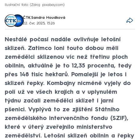
Ilustrační foto
Zdroj: pixabay.com
ČTK
,
Sandra Houdková
22. čvc 2025, 15:26
Nestálé počasí nadále ovlivňuje letošní
sklizeň. Zatímco loni touto dobou měli
zemědělci sklizenou víc než třetinu ploch
obilnin, aktuálně je to 12,35 procenta, tedy
přes 148 tisíc hektarů. Pomalejší je letos i
sklizeň řepky. Kombajny nicméně vyjely do
polí už ve všech krajích a v uplynulém
týdnu začali zemědělci sklízet i jarní
pšenici. Vyplývá to ze zjištění Státního
zemědělského intervenčního fondu (SZIF),
které v úterý zveřejnilo ministerstvo
zemědělství. Letošní sklizeň obilnin a řepky