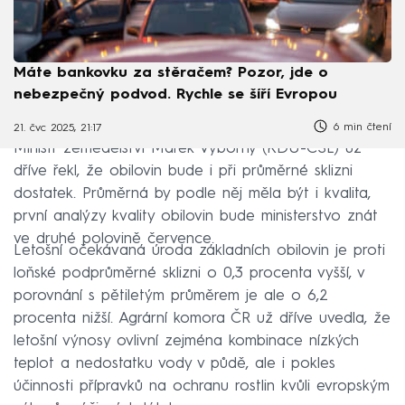
Máte bankovku za stěračem? Pozor, jde o
nebezpečný podvod. Rychle se šíří Evropou
6 min čtení
21. čvc 2025, 21:17
Ministr zemědělství Marek Výborný (KDU-ČSL) už
dříve řekl, že obilovin bude i při průměrné sklizni
dostatek. Průměrná by podle něj měla být i kvalita,
první analýzy kvality obilovin bude ministerstvo znát
ve druhé polovině července.
Letošní očekávaná úroda základních obilovin je proti
loňské podprůměrné sklizni o 0,3 procenta vyšší, v
porovnání s pětiletým průměrem je ale o 6,2
procenta nižší. Agrární komora ČR už dříve uvedla, že
letošní výnosy ovlivní zejména kombinace nízkých
teplot a nedostatku vody v půdě, ale i pokles
účinnosti přípravků na ochranu rostlin kvůli evropským