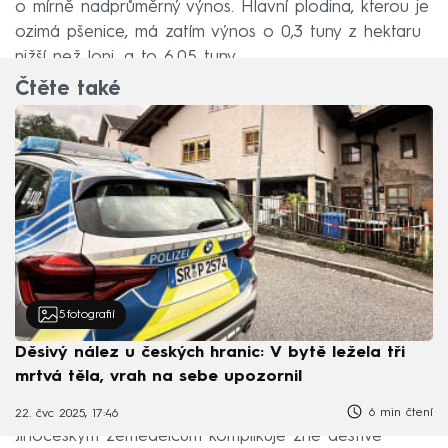
o mírně nadprůměrný výnos. Hlavní plodina, kterou je
ozimá pšenice, má zatím výnos o 0,3 tuny z hektaru
nižší než loni, a to 6,05 tuny.
Čtěte také
5
fotografií
Děsivý nález u českých hranic: V bytě ležela tři
mrtvá těla, vrah na sebe upozornil
6 min čtení
22. čvc 2025, 17:46
Jihočeským zemědělcům komplikuje žně deštivé