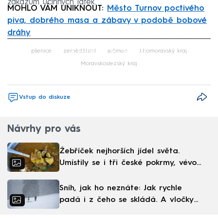
zákazům účinných látek.
MOHLO VÁM UNIKNOUT:
Město Turnov poctivého
piva, dobrého masa a zábavy v podobě bobové
dráhy
Failed to fetch
pšenice
zemědělství
ječmen
Jihomoravský kraj
Moravskoslezský kraj
Vstup do diskuze
Návrhy pro vás
Žebříček nejhorších jídel světa.
Umístily se i tři české pokrmy, vévodí
skandinávská kuchyně
Sníh, jak ho neznáte: Jak rychle
padá i z čeho se skládá. A vločky
nejsou bílé