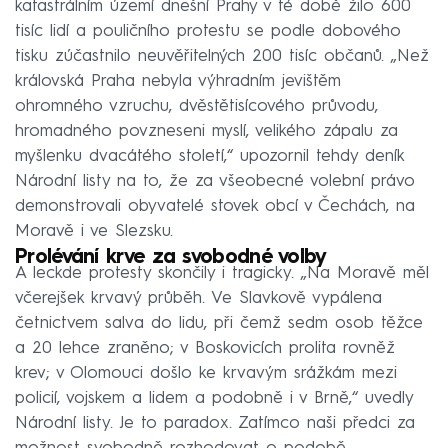
katastrálním území dnešní Prahy v té době žilo 600
tisíc lidí a pouličního protestu se podle dobového
tisku zúčastnilo neuvěřitelných 200 tisíc občanů. „Než
královská Praha nebyla výhradním jevištěm
ohromného vzruchu, dvěstětisícového průvodu,
hromadného povzneseni myslí, velikého zápalu za
myšlenku dvacátého století,“ upozornil tehdy deník
Národní listy na to, že za všeobecné volební právo
demonstrovali obyvatelé stovek obcí v Čechách, na
Moravě i ve Slezsku.
Prolévání krve za svobodné volby
A leckde protesty skončily i tragicky. „Na Moravě měl
včerejšek krvavý průběh. Ve Slavkově vypálena
četnictvem salva do lidu, při čemž sedm osob těžce
a 20 lehce zraněno; v Boskovicích prolita rovněž
krev; v Olomouci došlo ke krvavým srážkám mezi
policií, vojskem a lidem a podobně i v Brně,“ uvedly
Národní listy. Je to paradox. Zatímco naši předci za