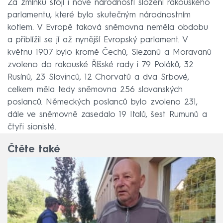
Za zmínku stojí i nové národností složení rakouského
parlamentu, které bylo skutečným národnostním
kotlem. V Evropě taková sněmovna neměla obdobu
a přiblížil se jí až nynější Evropský parlament. V
květnu 1907 bylo kromě Čechů, Slezanů a Moravanů
zvoleno do rakouské Říšské rady i 79 Poláků, 32
Rusínů, 23 Slovinců, 12 Chorvatů a dva Srbové,
celkem měla tedy sněmovna 256 slovanských
poslanců. Německých poslanců bylo zvoleno 231,
dále ve sněmovně zasedalo 19 Italů, šest Rumunů a
čtyři sionisté.
Čtěte také