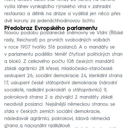
vyšla láhev vynikajícího rýnského vína v zahradní
restauraci a dělník na dráze si vydělal jen něco přes
dvě koruny za jedenáctihodinovou šichtu.
Předobraz Evropského parlamentu
Novou podobu poslanecké sněmovny ve Vídni (Říšské
rady, Reichsrat) po prvních svobodných volbách
v roce 1907 tvořilo 516 poslanců. A o mandáty se
v parlamentu podělilo téměř čtyřicet politických stran
a bloků. Z celkového počtu 108 českých mandátů
získali agrárníci 28 křesel, mladočesko-staročeské
seskupení 26, sociální demokracie 24, klerikální strana
17, uskupení české státoprávní demokracie (národní
socialisté, radikální pokrokáři a státoprávníci) 9,
pokroková strana 2 a zbývající 2 mandáty získali
neodvislí poslanci. Nejsilnější německou stranou se
stala v českých zemích sociální demokracie,
následovali agrárníci, pokrokoví, lidová německá
strana a nacionální radikálové.