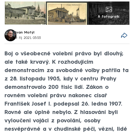
8 fotografií
Ivan Motýl
9. říj 2021, 05:53
Boj o všeobecné volební právo byl dlouhý,
ale také krvavý. K rozhodujícím
demonstracím za svobodné volby patřila ta
z 28. listopadu 1905, kdy v centru Prahy
demonstrovalo 200 tisíc lidí. Zákon o
rovném volební právu nakonec císař
František Josef I. podepsal 26. ledna 1907.
Rovné ale úplně nebylo. Z hlasování byli
vyloučeni vojáci z povolání, osoby
nesvéprávné a v chudinské péči, vězni, lidé