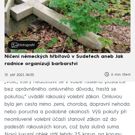
8
fotografií
Ničení německých hřbitovů v Sudetech aneb Jak
radnice organizují barbarství
6 min čtení
13. zář 2021, 06:55
„Volič, který nedostavil se k volbě říšského poslance
bez oprávněného omluvného důvodu, trestá se
pokutou,“ uváděl rakouský volební zákon. Omluvou
byla jen cesta mimo zemi, choroba, dopravní nehoda
nebo porucha a podobné okolnosti. Výši pokuty při
neomluvené volební účasti stanovil zákon až do
padesáti rakouských korun, což byla slušná suma.
Nový luxusní oblek stál tehdy 25 korun, na korunu