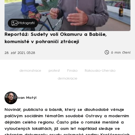
9
fotografií
Reportáž: Sudety volí Okamuru a Babiše,
komunisté v pohraničí ztrácejí
6 min čtení
28. zář 2021, 05:28
demonstrace
protest
Finsko
Rakousko-Uhersko
demokracie
Ivan Motýl
Novinář, publicista a básník, který se dlouhodobě věnuje
palčivým sociálním tématům soudobé Ostravy a moderním
dějinám celého regionu. Často píše o romské menšině a
vyloučených lokalitách, již osm let například sleduje ve
sběrném dokumentu osudy ostravské rodiny Kroščenových