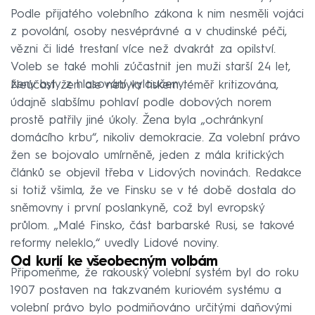
Podle přijatého volebního zákona k nim nesměli vojáci
z povolání, osoby nesvéprávné a v chudinské péči,
vězni či lidé trestaní více než dvakrát za opilství.
Voleb se také mohli zúčastnit jen muži starší 24 let,
ženy byly z hlasování vyloučeny.
Neúčast žen ale nebyla tiskem téměř kritizována,
údajně slabšímu pohlaví podle dobových norem
prostě patřily jiné úkoly. Žena byla „ochránkyní
domácího krbu“, nikoliv demokracie. Za volební právo
žen se bojovalo umírněně, jeden z mála kritických
článků se objevil třeba v Lidových novinách. Redakce
si totiž všimla, že ve Finsku se v té době dostala do
sněmovny i první poslankyně, což byl evropský
průlom. „Malé Finsko, část barbarské Rusi, se takové
reformy neleklo,“ uvedly Lidové noviny.
Od kurií ke všeobecným volbám
Připomeňme, že rakouský volební systém byl do roku
1907 postaven na takzvaném kuriovém systému a
volební právo bylo podmiňováno určitými daňovými