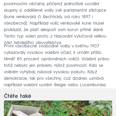
povinnostmi občana, přičemž jednotlivé sociální
skupiny si odděleně volily své parlamentní zástupce
(kurie venkovská či šlechtická, od roku 1897 i
všeobecná). Například volič venkovské kurie musel
prokázat, že platí alespoň osm korun přímé daně.
Tento typ volen proto z hlasování vylučoval velkou
část tehdejšího obyvatelstva.
První všeobecné svobodné volby v květnu 1907
vykazovaly vysokou volební účast, k urnám přišlo
téměř 85 procent oprávněných voličů. Volební právo
totiž nebylo jen právem, nýbrž povinností. Kdo se
volbám vyhýbal, riskoval vysokou pokutu. Když
demokracie, tak pro všechny, což dodnes uznává
například volební systém Belgie nebo Lucemburska.
Čtěte také