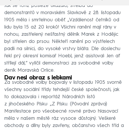
Jak se totiž posléze ukázalo, střelba do
demonstrantů v moravském Slavkově z 28. listopadu
1905 měla i smrtelnou oběť. „Vzdálenost četníků od
lidu byla 15 až 20 kroků! Všichni ranění mají rány v
nohou, zastřelený nešťastný dělník Marek z Hodějic
byl střelen do prsou. Někteří ranění po výstřelech
padli na silnici, do vysoké vrstvy bláta. Dle doslechu
řekl prý okresní komisař Hoebl, jenž asistoval: Jen ať
střílejí dál,“ vylíčil demonstraci za svobodné volby
deník Moravská Orlice.
Dav nesl obraz s lebkami
Za svobodné volby bojovaly v listopadu 1905 svorně
všechny sociální třídy tehdejší české společnosti, jak
to dokazovala i reportáž Národních listů
z jihočeského Písku: „Z Písku. (Původní zpráva)
Manifestace pro všeobecné rovné právo hlasovací
měla v našem městě ráz vysoce důstojný. Veškeré
obchody a dílny byly zavřeny, občanstvo všech tříd a