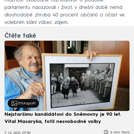
možnost svobodně rozhodovat o podobě
parlamentu nasazovali i život, v dnešní době nemá
dlouhodobě zhruba 40 procent občanů o účast ve
volebním klání vůbec zájem.
Čtěte také
13
fotografií
Nejstaršímu kandidátovi do Sněmovny je 90 let.
Vítal Masaryka, fotil nesvobodné volby
6 min čtení
7. říj 2021, 07:50