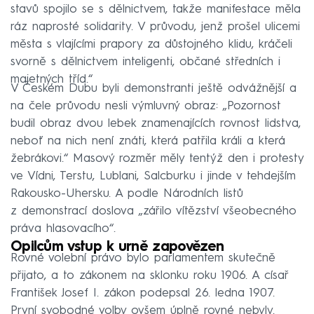
stavů spojilo se s dělnictvem, takže manifestace měla
ráz naprosté solidarity. V průvodu, jenž prošel ulicemi
města s vlajícími prapory za důstojného klidu, kráčeli
svorně s dělnictvem inteligenti, občané středních i
majetných tříd.“
V Českém Dubu byli demonstranti ještě odvážnější a
na čele průvodu nesli výmluvný obraz: „Pozornost
budil obraz dvou lebek znamenajících rovnost lidstva,
neboť na nich není znáti, která patřila králi a která
žebrákovi.“ Masový rozměr měly tentýž den i protesty
ve Vídni, Terstu, Lublani, Salcburku i jinde v tehdejším
Rakousko-Uhersku. A podle Národních listů
z demonstrací doslova „zářilo vítězství všeobecného
práva hlasovacího“.
Opilcům vstup k urně zapovězen
Rovné volební právo bylo parlamentem skutečně
přijato, a to zákonem na sklonku roku 1906. A císař
František Josef I. zákon podepsal 26. ledna 1907.
První svobodné volby ovšem úplně rovné nebyly.