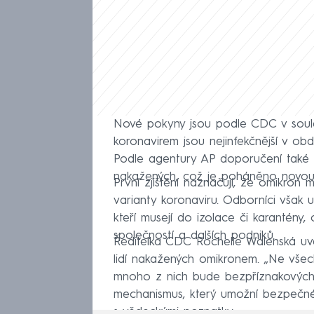
Nové pokyny jsou podle CDC v soula
koronavirem jsou nejinfekčnější v obd
Podle agentury AP doporučení také 
nakažených, což je poháněno novou 
První zjištění naznačují, že omikron
varianty koronaviru. Odborníci však
kteří musejí do izolace či karantény
společností a dalších podniků.
Ředitelka CDC Rochelle Walenská uv
lidí nakažených omikronem. „Ne všec
mnoho z nich bude bezpříznakových,“
mechanismus, který umožní bezpečné
s vědeckými poznatky.