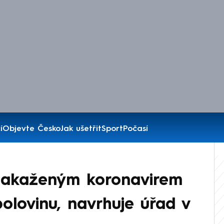
í
Objevte Česko
Jak ušetřit
Sport
Počasí
 nakaženým koronavirem
olovinu, navrhuje úřad v