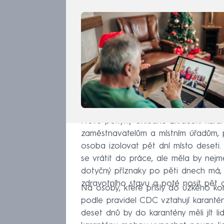
Nové pokyny ohledně zkrácení karan
zaměstnavatelům a místním úřadům,
osoba izolovat pět dní místo deseti
se vrátit do práce, ale měla by nejm
dotyčný příznaky po pěti dnech má
zdravotního stavu a poté nosit pět d
Na osoby, které přišly do úzkého kon
podle pravidel CDC vztahují karanté
deset dnů by do karantény měli jít li