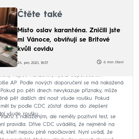
Čtěte také
Místo oslav karanténa. Zničili jste
mi Vánoce, obviňují se Britové
kvůli covidu
6 min čtení
24. pro 2021, 18:57
tény nejsou nařízením, nýbrž doporučením
 píše AP. Podle nových doporučení se má nakažená
. Pokud po pěti dnech nevykazuje příznaky, může
éně pět dalších dní nosit všude roušku. Pokud
, měl by podle CDC zůstat doma do zlepšení
ní všude roušku.
taktu s nakaženým, ale neměly pozitivní test, se
nní pravidla. Dříve CDC uváděla, že nejméně na
dé, kteří nejsou plně naočkovaní. Nyní uvádí, že