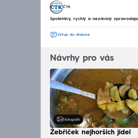
ČTK
Spolehlivý, rychlý a nezávislý zpravodajs
Vstup do diskuze
Návrhy pro vás
5
fotografií
Žebříček nejhorších jídel