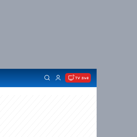
TV živě