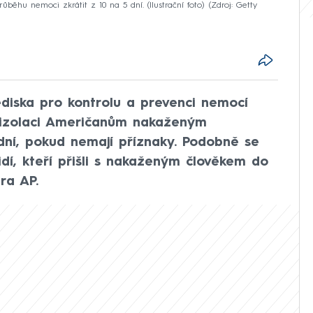
ěhu nemoci zkrátit z 10 na 5 dní. (Ilustrační foto)
Zdroj: Getty
diska pro kontrolu a prevenci nemocí
t izolaci Američanům nakaženým
dní, pokud nemají příznaky. Podobně se
idí, kteří přišli s nakaženým člověkem do
ra AP.