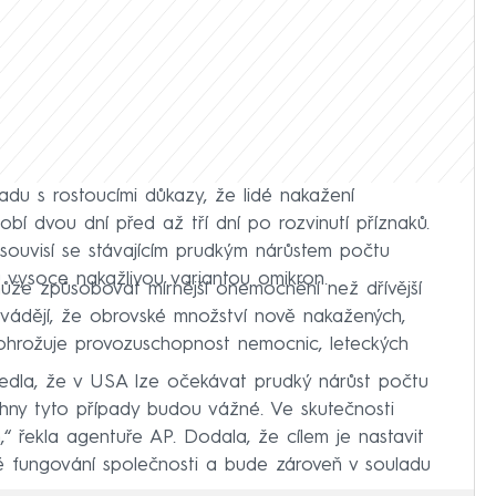
du s rostoucími důkazy, že lidé nakažení
obí dvou dní před až tří dní po rozvinutí příznaků.
souvisí se stávajícím prudkým nárůstem počtu
vysoce nakažlivou variantou omikron.
 může způsobovat mírnější onemocnění než dřívější
 uvádějí, že obrovské množství nově nakažených,
, ohrožuje provozuschopnost nemocnic, leteckých
edla, že v USA lze očekávat prudký nárůst počtu
hny tyto případy budou vážné. Ve skutečnosti
 řekla agentuře AP. Dodala, že cílem je nastavit
 fungování společnosti a bude zároveň v souladu