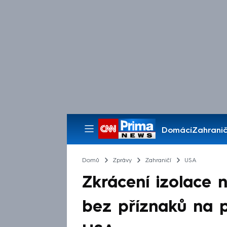
Domácí
Zahranič
Pořady
Domů
Zprávy
Zahraničí
USA
Zkrácení izolace
bez příznaků na p