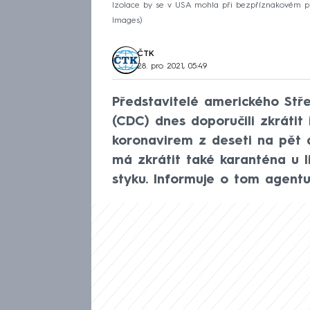
Izolace by se v USA mohla při bezpříznakovém průb
Images
ČTK
28. pro 2021, 05:49
Představitelé amerického Stře
(CDC) dnes doporučili zkráti
koronavirem z deseti na pět 
má zkrátit také karanténa u l
styku. Informuje o tom agentu