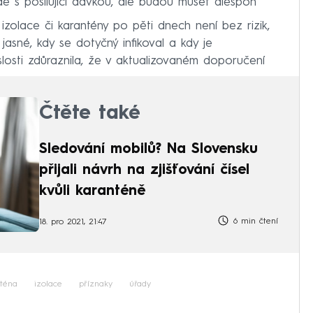
 s posilující dávkou, ale budou muset alespoň
zolace či karantény po pěti dnech není bez rizik,
 jasné, kdy se dotyčný infikoval a kdy je
islosti zdůraznila, že v aktualizovaném doporučení
Čtěte také
Sledování mobilů? Na Slovensku
přijali návrh na zjišťování čísel
kvůli karanténě
6 min čtení
18. pro 2021, 21:47
nténa
izolace
příznaky
úřady