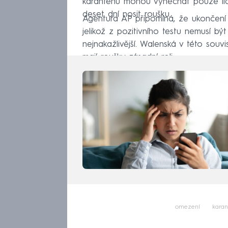
karanténu mohou vynechat pouze lidé
deset dní nosit roušku.
Agentura AP připomíná, že ukončení i
jelikož z pozitivního testu nemusí být
nejnakažlivější. Walenská v této souv
mají roušky zásadní roli.
omezení
kara