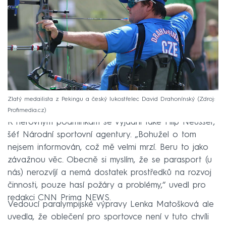
Zlatý medailista z Pekingu a český lukostřelec David Drahonínský
Zdroj:
Profimedia.cz
K nerovným podmínkám se vyjádřil také Filip Neusser,
šéf Národní sportovní agentury. „Bohužel o tom
nejsem informován, což mě velmi mrzí. Beru to jako
závažnou věc. Obecně si myslím, že se parasport (u
nás) nerozvíjí a nemá dostatek prostředků na rozvoj
činnosti, pouze hasí požáry a problémy,“ uvedl pro
redakci CNN Prima NEWS.
Vedoucí paralympijské výpravy Lenka Matošková ale
uvedla, že oblečení pro sportovce není v tuto chvíli