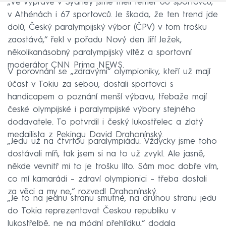
„Ve výpravě v Sydney jsme měli téměř 60 sportovců,
v Athénách i 67 sportovců. Je škoda, že ten trend jde
dolů, Český paralympijský výbor (ČPV) v tom trošku
zaostává,“ řekl v pořadu Nový den Jiří Ježek,
několikanásobný paralympijský vítěz a sportovní
moderátor CNN Prima NEWS.
V porovnání se „zdravými“ olympioniky, kteří už mají
účast v Tokiu za sebou, dostali sportovci s
handicapem o poznání menší výbavu, třebaže mají
české olympijské i paralympijské výbory stejného
dodavatele. To potvrdil i český lukostřelec a zlatý
medailista z Pekingu David Drahonínský.
„Jedu už na čtvrtou paralympiádu. Vždycky jsme toho
dostávali míň, tak jsem si na to už zvykl. Ale jasně,
někde vevnitř mi to je trošku líto. Sám moc dobře vím,
co mí kamarádi – zdraví olympionici – třeba dostali
za věci a my ne,“ rozvedl Drahonínský.
„Je to na jednu stranu smutné, na druhou stranu jedu
do Tokia reprezentovat Českou republiku v
lukostřelbě, ne na módní přehlídku,“ dodala