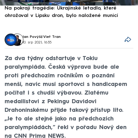
Na pokraji tragédie: Ukrajinské letadlo, které
P
ohrožoval v Lipsku dron, bylo naložené municí
e
Jan Povýšil
,
Viet Tran
10. srp 2021, 16:35
Za dva týdny odstartuje v Tokiu
paralympiáda. Česká výprava bude ale
proti předchozím ročníkům o poznání
menší, navíc musí sportovci s handicapem
počítat i s chudší výbavou. Zlatému
medailistovi z Pekingu Davidovi
Drahonínskému přijde takový přístup líto.
„Je to ale stejné jako na předchozích
paralympiádách,“ řekl v pořadu Nový den
na CNN Prima NEWS.