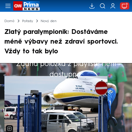
Domů
Pořady
Nový den
Zlatý paralympionik: Dostáváme
méně výbavy než zdraví sportovci.
Vždy to tak bylo
Žádná položka z playlistu není
Výběr redakce
dostupná.