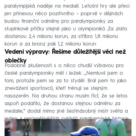
paralympijská naděje na medaili. Letošní hry ale přeci
jen přinesou něco pozitivního – poprvé v dějinách
budou finanční odměny pro paralympioniky za
stupínkové příčky stejné jako u olympioniků. Za zlato
dostanou 2,4 milionu korun, za stříbro 1,8 milionu
korun a za bronz pak 1,2 milionu korun.
Vedení výpravy: Řešíme důležitější věci než
oblečky
Podobné zkušenosti s o něco chudší výbavou pro
české paralympioniky měl i Ježek. „Nemluvil jsem o
tom, protože jsem se za to styděl. Bral jsem to jako
znevážení sportovců, kteří trénují se stejným
nasazením. Na druhou stranu musím říct, že se letos
aspoň podařilo, že dostanou stejnou odměnu za
medaile,“ dodal mimo jiné šestinásobný mistr světa a
jeden z nejúspěšnějších cyklistů paralympijské historie.