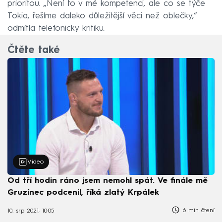
prioritou. „Není to v mé kompetenci, ale co se týče
Tokia, řešíme daleko důležitější věci než oblečky,“
odmítla telefonicky kritiku.
Čtěte také
Video
Od tří hodin ráno jsem nemohl spát. Ve finále mě
Gruzínec podcenil, říká zlatý Krpálek
6 min čtení
10. srp 2021, 10:05