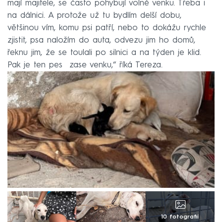
mají majitele, se často pohybují volně venku. Třeba i
na dálnici. A protože už tu bydlím delší dobu,
většinou vím, komu psi patří, nebo to dokážu rychle
zjistit, psa naložím do auta, odvezu jim ho domů,
řeknu jim, že se toulali po silnici a na týden je klid.
Pak je ten pes zase venku,“ říká Tereza.
10 fotografií