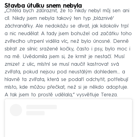
Stavba útulku snem nebyla
„Chtěla bych zdůraznit, že to nikdy nebyl můj sen ani
cíl. Nikdy jsem nebyla takový ten typ ‚bláznivé‘
záchranářky. Ale nedokážu se dívat, jak kdokoliv trpí
a nic neudělat. A tady jsem bohužel od začátku toho
zvířecího utrpení viděla víc, než bylo únosné. Denně
sbírat ze silnic sražené kočky, často i psy, bylo moc i
na mě. Uvědomila jsem si, že krmit je nestačí. Musí
zmizet z ulic, místní se musí naučit kastrovat svá
zvířata, pokud nejsou pod neustálým dohledem... a
hlavně ta zvířata, která se podaří odchytit, potřebují
místo, kde můžou přečkat, než si je někdo adoptuje.
A tak jsem to prostě udělala,“ vysvětluje Tereza.