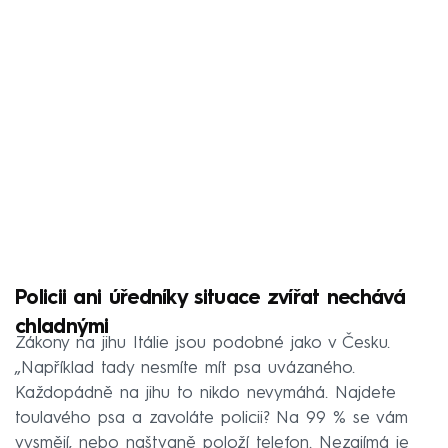
Policii ani úředníky situace zvířat nechává
chladnými
Zákony na jihu Itálie jsou podobné jako v Česku.
„Například tady nesmíte mít psa uvázaného.
Každopádně na jihu to nikdo nevymáhá. Najdete
toulavého psa a zavoláte policii? Na 99 % se vám
vysmějí, nebo naštvaně položí telefon. Nezajímá je