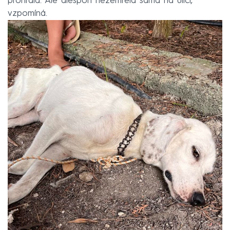
prohrála. Ale alespoň nezemřela sama na ulici,“
vzpomíná.