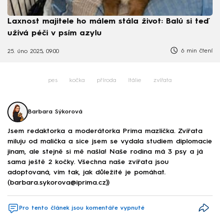
Laxnost majitele ho málem stála život: Balú si teď
užívá péči v psím azylu
6 min čtení
25. úno 2025, 09:00
pes
kočka
příroda
Itálie
zvířata
Barbara Sýkorová
Jsem redaktorka a moderátorka Prima mazlíčka. Zvířata
miluju od malička a sice jsem se vydala studiem diplomacie
jinam, ale stejně si mě našla! Naše rodina má 3 psy a já
sama ještě 2 kočky. Všechna naše zvířata jsou
adoptovaná, vím tak, jak důležité je pomáhat.
(barbara.sykorova@iprima.cz))
Pro tento článek jsou komentáře vypnuté