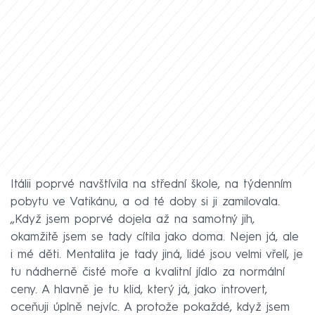
Itálii poprvé navštívila na střední škole, na týdenním
pobytu ve Vatikánu, a od té doby si ji zamilovala.
„Když jsem poprvé dojela až na samotný jih,
okamžitě jsem se tady cítila jako doma. Nejen já, ale
i mé děti. Mentalita je tady jiná, lidé jsou velmi vřelí, je
tu nádherně čisté moře a kvalitní jídlo za normální
ceny. A hlavně je tu klid, který já, jako introvert,
oceňuji úplně nejvíc. A protože pokaždé, když jsem