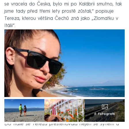
se vracela do Česka, bylo mi po Kalábrii smutno, tak
jsme tady před třemi lety prostě zůstali,“ popisuje
Tereza, kterou většina Čechů zná jako „Zlomatku v
Itálii“.
6 fotografií
Do Itálie se Tereza přestěhovala nejen se synem a