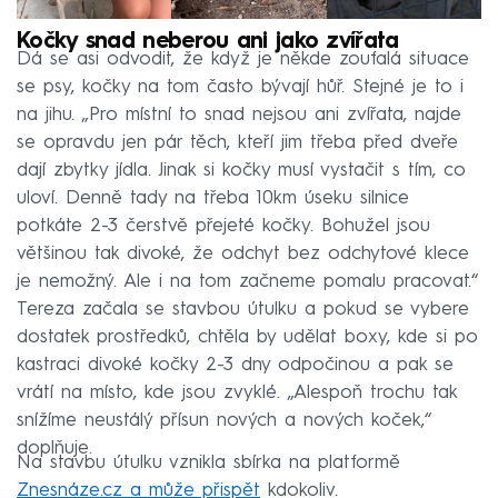
Kočky snad neberou ani jako zvířata
Dá se asi odvodit, že když je někde zoufalá situace
se psy, kočky na tom často bývají hůř. Stejné je to i
na jihu. „Pro místní to snad nejsou ani zvířata, najde
se opravdu jen pár těch, kteří jim třeba před dveře
dají zbytky jídla. Jinak si kočky musí vystačit s tím, co
uloví. Denně tady na třeba 10km úseku silnice
potkáte 2-3 čerstvě přejeté kočky. Bohužel jsou
většinou tak divoké, že odchyt bez odchytové klece
je nemožný. Ale i na tom začneme pomalu pracovat.“
Tereza začala se stavbou útulku a pokud se vybere
dostatek prostředků, chtěla by udělat boxy, kde si po
kastraci divoké kočky 2-3 dny odpočinou a pak se
vrátí na místo, kde jsou zvyklé. „Alespoň trochu tak
snížíme neustálý přísun nových a nových koček,“
doplňuje.
Na stavbu útulku vznikla sbírka na platformě
Znesnáze.cz a může přispět
kdokoliv.