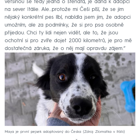
většinou se tedy jedná o štěňata, je dána k adopci
na sever Itálie. Ale...protože mi Češi píší, že se jim
nějaký konkrétní pes líbí, nabídla jsem jim, že adopci
umožním, ale za podmínky, že si pro psa osobně
přijedou. Chci ty lidi nejen vidět, ale to, že jsou
ochotní si pro zvíře dojet 2000 kilometrů, je pro mě
dostatečná záruka, že o něj mají opravdu zájem.“
Maya je první pejsek adoptovaný do Česka
Zdroj: Zlomatka v Itálii