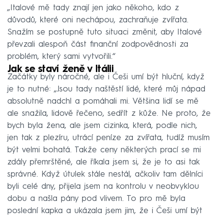
„Italové mě tady znají jen jako někoho, kdo z
důvodů, které oni nechápou, zachraňuje zvířata.
Snažím se postupně tuto situaci změnit, aby Italové
převzali alespoň část finanční zodpovědnosti za
problém, který sami vytvořili.“
Jak se staví ženě v Itálii
Začátky byly náročné, ale i Češi umí být hluční, když
je to nutné: „Jsou tady naštěstí lidé, které můj nápad
absolutně nadchl a pomáhali mi. Většina lidí se mě
ale snažila, lidově řečeno, sedřít z kůže. Ne proto, že
bych byla žena, ale jsem cizinka, která, podle nich,
jen tak z plezíru, utrácí peníze za zvířata, tudíž musím
být velmi bohatá. Takže ceny některých prací se mi
zdály přemrštěné, ale říkala jsem si, že je to asi tak
správné. Když útulek stále nestál, ačkoliv tam dělníci
byli celé dny, přijela jsem na kontrolu v neobvyklou
dobu a našla pány pod vlivem. To pro mě byla
poslední kapka a ukázala jsem jim, že i Češi umí být