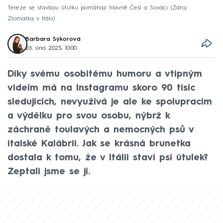
Tereze se stavbou útulku pomáhají hlavně Češi a Sováci
Zdroj:
Zlomatka v Itálii
Barbara Sýkorová
26. úno 2025, 10:00
Díky svému osobitému humoru a vtipným
videím má na Instagramu skoro 90 tisíc
sledujících, nevyužívá je ale ke spolupracím
a výdělku pro svou osobu, nýbrž k
záchraně toulavých a nemocných psů v
italské Kalábrii. Jak se krásná brunetka
dostala k tomu, že v Itálii staví psí útulek?
Zeptali jsme se jí.