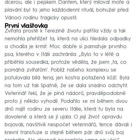
dcerou, ale i pejskem Dantem, který miloval moře a
plavání byl to jeho každodenní rituál, bohužel před
Vánoci rodinu tragicky opustil.
První vlaštovka
Zvířata prostě k Terezině životu patřila vždy a tak
nemohla přehlížet ta, která na ulici hledala odpadky
a chodila je krmit. Moc dobře si pamatuje prvního
psa, kterého v Itálii zachránila: „Bylo to v létě a
přiběhla sousedka, protože věděla, že jsem ‚ta, co
pomáhá zvířatům‘. Poblíž našeho komplexu se
potulovala bílá fena, jen kostra potažená kůží. Byla
na tom už tak špatně, že se dala snadno odchytit.
Veterinář řekl, že je plná nádorů, pravděpodobně
proto ji někdo vyhodil. Podařilo se mi během dvou
dnů najít rodinu ze severu Itálie, která tu byla na
dovolené a která se jí ujala. O její život opravdu
bojovali, navštívili nespočet veterinářů, fence dávali i
krevní transfuze a stejně během pár dnů svůj boj