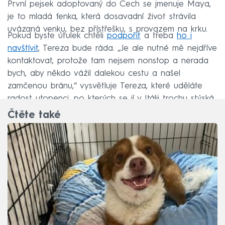
První pejsek adoptovaný do Čech se jmenuje Maya,
je to mladá fenka, která dosavadní život strávila
uvázaná venku, bez přístřešku, s provazem na krku.
Pokud byste útulek chtěli
podpořit
a třeba
ho i
navštívit
, Tereza bude ráda. „Je ale nutné mě nejdříve
kontaktovat, protože tam nejsem nonstop a nerada
bych, aby někdo vážil dalekou cestu a našel
zamčenou bránu,“ vysvětluje Tereza, které uděláte
radost utopenci, po kterých se jí v Itálii trochu stýská.
Čtěte také