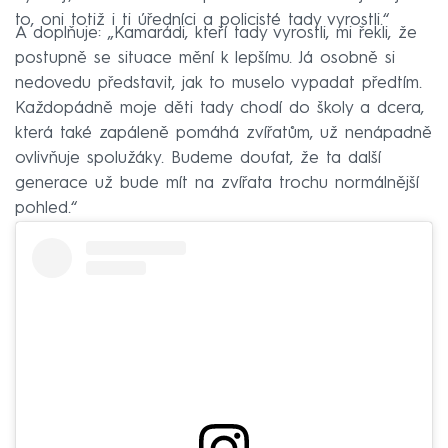
to, oni totiž i ti úředníci a policisté tady vyrostli.“
A doplňuje: „Kamarádi, kteří tady vyrostli, mi řekli, že
postupně se situace mění k lepšímu. Já osobně si
nedovedu představit, jak to muselo vypadat předtím.
Každopádně moje děti tady chodí do školy a dcera,
která také zapáleně pomáhá zvířatům, už nenápadně
ovlivňuje spolužáky. Budeme doufat, že ta další
generace už bude mít na zvířata trochu normálnější
pohled.“