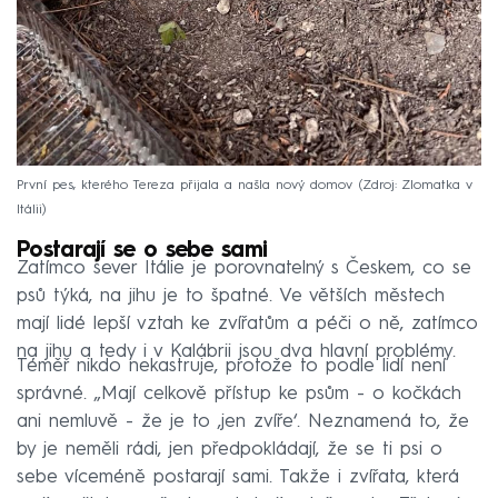
První pes, kterého Tereza přijala a našla nový domov
Zdroj: Zlomatka v
Itálii
Postarají se o sebe sami
Zatímco sever Itálie je porovnatelný s Českem, co se
psů týká, na jihu je to špatné. Ve větších městech
mají lidé lepší vztah ke zvířatům a péči o ně, zatímco
na jihu a tedy i v Kalábrii jsou dva hlavní problémy.
Téměř nikdo nekastruje, protože to podle lidí není
správné. „Mají celkově přístup ke psům - o kočkách
ani nemluvě - že je to ‚jen zvíře‘. Neznamená to, že
by je neměli rádi, jen předpokládají, že se ti psi o
sebe víceméně postarají sami. Takže i zvířata, která