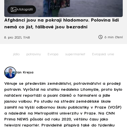
4
fotografií
Afghánci jsou na pokraji hladomoru. Polovina lidí
nemá co jíst, tálibové jsou bezradní
6 min čtení
8. pro 2021, 11:48
jídlo
potraviny
Evropa
supermarket
Evropská unie
Jan Krejsa
Věnuje se především zemědělství, potravinářství a prodeji
potravin. Vyrůstal na statku nedaleko Litomyšle, proto bylo
natáčení reportáží a psaní článků o farmaření a jídle
jasnou volbou. Po studiu na střední zemědělské škole
zamířil na Vyšší odbornou školu publicistiky v Praze (VOŠP)
a následně na Metropolitní univerzitu v Praze. Na CNN
Prima NEWS působí od roku 2020, většinu času jako
televizní reportér. Pravidelně přispívá také do týdeníku