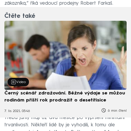
zákazníka,“ říká vedoucí prodejny Robert Farkaš.
Čtěte také
Video
Černý scénář zdražování. Běžné výdaje se můžou
rodinám příští rok prodražit o desetitisíce
6 min čtení
7. lis 2021, 05:46
Třeba jáhly mají už dva měsíce po vypršení minimální
trvanlivosti. Někteří lidé by je vyhodili, k tomu ale