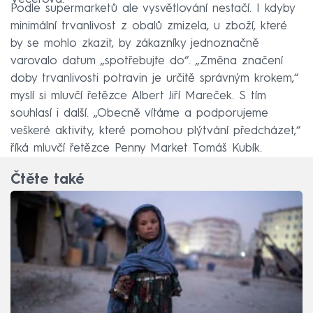
Podle supermarketů ale vysvětlování nestačí. I kdyby
minimální trvanlivost z obalů zmizela, u zboží, které
by se mohlo zkazit, by zákazníky jednoznačně
varovalo datum „spotřebujte do“. „Změna značení
doby trvanlivosti potravin je určitě správným krokem,“
myslí si mluvčí řetězce Albert Jiří Mareček. S tím
souhlasí i další. „Obecně vítáme a podporujeme
veškeré aktivity, které pomohou plýtvání předcházet,“
říká mluvčí řetězce Penny Market Tomáš Kubík.
Čtěte také