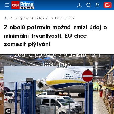
Domů
Zprávy
Zahraničí
Evropská unie
Z obalů potravin možná zmizí údaj o
minimální trvanlivosti. EU chce
zamezit plýtvání
Žádná položka z playlistu není
Výběr redakce
dostupná.