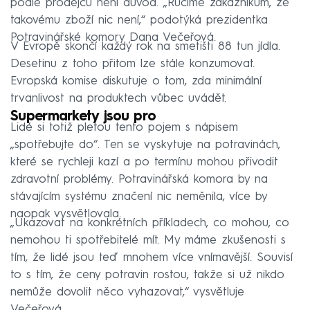
podle prodejců není důvod. „Ručíme zákazníkům, že
takovému zboží nic není,“ podotýká prezidentka
Potravinářské komory Dana Večeřová.
V Evropě skončí každý rok na smetišti 88 tun jídla.
Desetinu z toho přitom lze stále konzumovat.
Evropská komise diskutuje o tom, zda minimální
trvanlivost na produktech vůbec uvádět.
Supermarkety jsou pro
Lidé si totiž pletou tento pojem s nápisem
„spotřebujte do“. Ten se vyskytuje na potravinách,
které se rychleji kazí a po termínu mohou přivodit
zdravotní problémy. Potravinářská komora by na
stávajícím systému značení nic neměnila, více by
naopak vysvětlovala.
„Ukazovat na konkrétních příkladech, co mohou, co
nemohou ti spotřebitelé mít. My máme zkušenosti s
tím, že lidé jsou teď mnohem více vnímavější. Souvisí
to s tím, že ceny potravin rostou, takže si už nikdo
nemůže dovolit něco vyhazovat,“ vysvětluje
Večeřová.