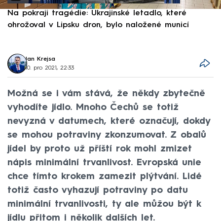
Na pokraji tragédie: Ukrajinské letadlo, které
P
ohrožoval v Lipsku dron, bylo naložené municí
e
Jan Krejsa
10. pro 2021, 22:33
Možná se i vám stává, že někdy zbytečně
vyhodíte jídlo. Mnoho Čechů se totiž
nevyzná v datumech, které označují, dokdy
se mohou potraviny zkonzumovat. Z obalů
jídel by proto už příští rok mohl zmizet
nápis minimální trvanlivost. Evropská unie
chce tímto krokem zamezit plýtvání. Lidé
totiž často vyhazují potraviny po datu
minimální trvanlivosti, ty ale můžou být k
jídlu přitom i několik dalších let.