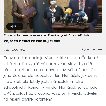
Video
Chaos kolem roušek v Česku „řídí“ až 40 lidí.
Vojtěch nemá rozhodující vliv
6 min čtení
1. zář 2020, 16:40
Znovu se tak opakuje situace, kterou zná Česko už
z března. Po vyhlášení nouzového stavu bylo 15.
března rozhodnuto o aktivaci krizového štábu. Do
jeho čela se ale nepostavil Jan Hamáček, jak by se
mělo stát, ale tehdy ještě náměstek ministra
zdravotnictví Roman Prymula. Hamáček se do čela
ÚKŠ postavil až v dubnu, když byl Prymula odvelen
na řešení chytré karantény.