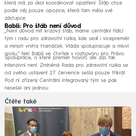
která má za úkol koordinovat opatření. Štáb chce
podle něj pouze opozice, která tam měla své
zástupce.
Babiš: Pro štáb není důvod
„Není důvod mít krizový štáb, máme centrální řídící
tým i radu pro zdravotní rizika, kde sedí i vicepremiér
a ministr vnitra Hamáček. Vláda spolupracuje a mluví
spolu,“ řekl Babiš ve čtvrtek v rozhovoru pro Právo.
Spolupráce, o které premiér hovoří, ale zas tak
intenzivní není. Zmíněná Rada pro zdravotní rizika se
od svého ustavení 27. července sešla pouze třikrát.
Pod ní zřízený Centrální integrovaný tým se pak
nesešel ani jednou.
Čtěte také