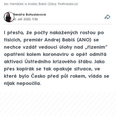
Jan Hamáček a Andrej Babiš
Zdroj: Profimedia.cz
Renáta Bohuslavová
10. zář 2020, 11:36
I přesto, že počty nakažených rostou po
tisících, premiér Andrej Babiš (ANO) se
nechce vzdát vedoucí úlohy nad „řízením“
opatření kolem koronaviru a opět odmítá
aktivaci Ústředního krizového štábu. Jako
přes kopírák se tak opakuje situace, ve
které bylo Česko před půl rokem, vláda se
nijak nepoučila.