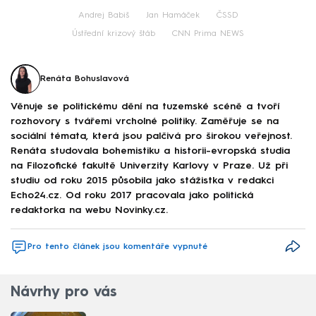
Andrej Babiš
Jan Hamáček
ČSSD
Ústřední krizový štáb
CNN Prima NEWS
Renáta Bohuslavová
Věnuje se politickému dění na tuzemské scéně a tvoří
rozhovory s tvářemi vrcholné politiky. Zaměřuje se na
sociální témata, která jsou palčivá pro širokou veřejnost.
Renáta studovala bohemistiku a historii-evropská studia
na Filozofické fakultě Univerzity Karlovy v Praze. Už při
studiu od roku 2015 působila jako stážistka v redakci
Echo24.cz. Od roku 2017 pracovala jako politická
redaktorka na webu Novinky.cz.
Pro tento článek jsou komentáře vypnuté
Návrhy pro vás