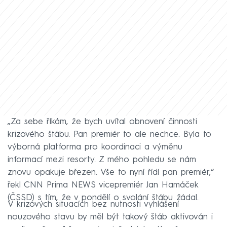
„Za sebe říkám, že bych uvítal obnovení činnosti
krizového štábu. Pan premiér to ale nechce. Byla to
výborná platforma pro koordinaci a výměnu
informací mezi resorty. Z mého pohledu se nám
znovu opakuje březen. Vše to nyní řídí pan premiér,“
řekl CNN Prima NEWS vicepremiér Jan Hamáček
(ČSSD) s tím, že v pondělí o svolání štábu žádal.
V krizových situacích bez nutnosti vyhlášení
nouzového stavu by měl být takový štáb aktivován i