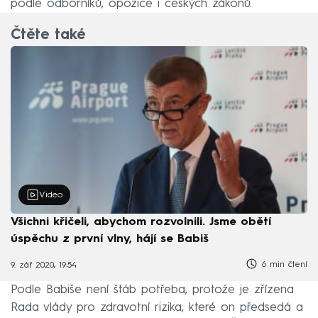
podle odborníků, opozice i českých zákonů.
Čtěte také
Video
Všichni křičeli, abychom rozvolnili. Jsme obětí
úspěchu z první vlny, hájí se Babiš
6 min čtení
9. zář 2020, 19:54
Podle Babiše není štáb potřeba, protože je zřízena
Rada vlády pro zdravotní rizika, které on předsedá a