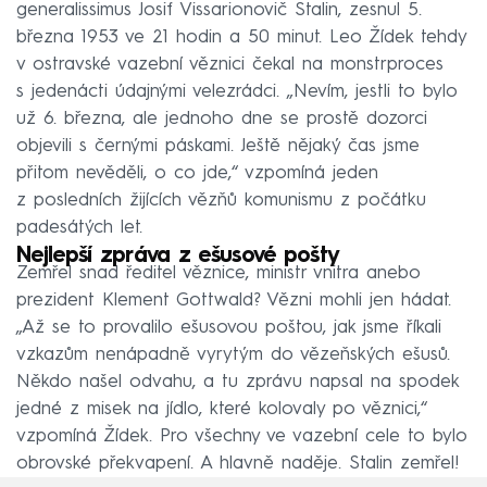
generalissimus Josif Vissarionovič Stalin, zesnul 5.
března 1953 ve 21 hodin a 50 minut. Leo Žídek tehdy
v ostravské vazební věznici čekal na monstrproces
s jedenácti údajnými velezrádci. „Nevím, jestli to bylo
už 6. března, ale jednoho dne se prostě dozorci
objevili s černými páskami. Ještě nějaký čas jsme
přitom nevěděli, o co jde,“ vzpomíná jeden
z posledních žijících vězňů komunismu z počátku
padesátých let.
Nejlepší zpráva z ešusové pošty
Zemřel snad ředitel věznice, ministr vnitra anebo
prezident Klement Gottwald? Vězni mohli jen hádat.
„Až se to provalilo ešusovou poštou, jak jsme říkali
vzkazům nenápadně vyrytým do vězeňských ešusů.
Někdo našel odvahu, a tu zprávu napsal na spodek
jedné z misek na jídlo, které kolovaly po věznici,“
vzpomíná Žídek. Pro všechny ve vazební cele to bylo
obrovské překvapení. A hlavně naděje. Stalin zemřel!