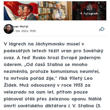
9 fotografií
Ivan Motýl
5. bře 2024, 19:00
V lágrech na Jáchymovsku musel v
padesátých letech těžit uran pro Sovětský
svaz. A teď Rusko hrozí Evropě jaderným
úderem. „Od časů Stalina se mnoho
nezměnilo, protože komunismus neumřel,
ta mrtvola pořád žije,“ říká 91letý Leo
Žídek. Muž odsouzený v roce 1953 za
velezradu na osm let, přitom pouze
plánoval útěk přes železnou oponu. Náhlé
úmrtí sovětského diktátora J. V. Stalina (5.