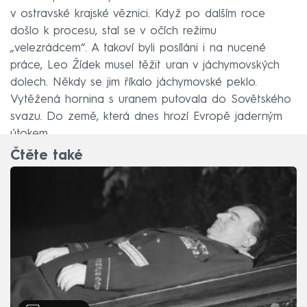
v ostravské krajské věznici. Když po dalším roce
došlo k procesu, stal se v očích režimu
„velezrádcem“. A takoví byli posíláni i na nucené
práce, Leo Žídek musel těžit uran v jáchymovských
dolech. Někdy se jim říkalo jáchymovské peklo.
Vytěžená hornina s uranem putovala do Sovětského
svazu. Do země, která dnes hrozí Evropě jaderným
útokem.
Čtěte také