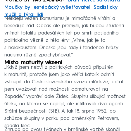
MOHLO BY VÁS ZAJÍMAT:
Bratr herce Jaroslava
Moučky byl estébácký vyšetřovatel. Sadisticky
mučil a týral lidi
Někdejší vězeň komunismu je mimořádně vitální a
beseduje rád. Občas ale přemýšlí, jak budou studenti
vnímat totalitu padesátých let po smrti posledního
politického vězně z této éry: „Víme, jak je to
s holokaustem. Dneska jsou tady i tendence hrůzy
nacismu různě zpochybňovat.“
Místo maturity vězení
„Když jsem nebyl z politických důvodů připuštěn
k maturitě, protože jsem jako věřící katolík odmítl
vstoupit do Československého svazu mládeže, začal
jsem uvažovat nad možností odmaturovat na
Západě,“ vypráví dále Žídek. Skupinu slibující možnost
útěku, na kterou se napojil, ale infiltrovali dva agenti
Státní bezpečnosti (StB). A tak 18. srpna 1952, po
schůzce skupiny v parku pod brněnským Petrovem,
spadla klec.
Zhruba po dvou týdnech v brněnské vazbě skončil