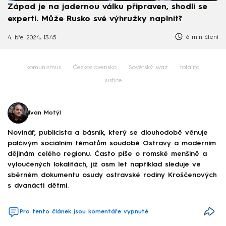
Západ je na jadernou válku připraven, shodli se
experti. Může Rusko své výhružky naplnit?
6 min čtení
4. bře 2024, 13:45
komunismus
Československo
Sovětský svaz
totalita
justice
Ivan Motýl
Novinář, publicista a básník, který se dlouhodobě věnuje
palčivým sociálním tématům soudobé Ostravy a moderním
dějinám celého regionu. Často píše o romské menšině a
vyloučených lokalitách, již osm let například sleduje ve
sběrném dokumentu osudy ostravské rodiny Kroščenových
s dvanácti dětmi.
Pro tento článek jsou komentáře vypnuté