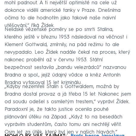
mohl padnout. A ti největší optimisté na cele už
dokonce viděli americké tanky v Praze. Dnešníma
očima to ale hodnotím jako takové naše naivní
utěšování,“ říká Žídek.
Nelidské vězeňské poměry se po smrti Stalina,
kterého ještě v březnu 1953 následoval na věčnost i
Klement Gottwald, zmírnily, na pád režimu to ale
nevypadalo. Leo Žídek nadále čekal na proces, který
nakonec proběhl až v červnu 1953. Státní
bezpečnost sestavila „bandu velezrádců“ nazvanou
Bradna a spol., jejíž údajný vůdce a kněz Antonín
Bradna vyfasoval 15 let kriminálu.
„Kdyby nezemřeli Stalin s Gottwaldem, možná by
Bradna dostal provaz a já třeba 15 let. Nakonec jsem
od soudu odešel s osmiletým trestem,“ vypráví Žídek.
Paradoxní je, že takto justice ocenila pouhé
plánování útěku na Západ. „Když to na besedách
vyprávím studentům, často tomu ani nechtějí věřit.
Osm let za útěk, který byl jen v našich hlavách.“