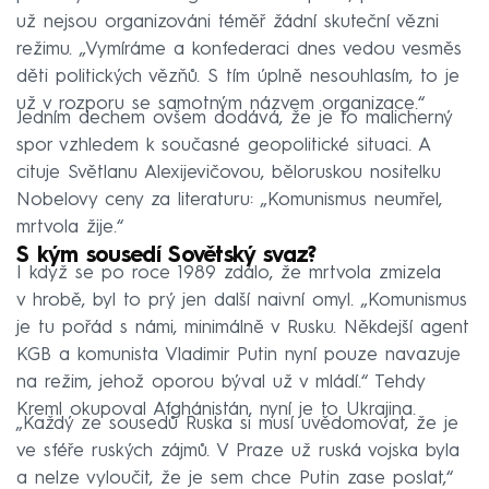
už nejsou organizováni téměř žádní skuteční vězni
režimu. „Vymíráme a konfederaci dnes vedou vesměs
děti politických vězňů. S tím úplně nesouhlasím, to je
už v rozporu se samotným názvem organizace.“
Jedním dechem ovšem dodává, že je to malicherný
spor vzhledem k současné geopolitické situaci. A
cituje Světlanu Alexijevičovou, běloruskou nositelku
Nobelovy ceny za literaturu: „Komunismus neumřel,
mrtvola žije.“
S kým sousedí Sovětský svaz?
I když se po roce 1989 zdálo, že mrtvola zmizela
v hrobě, byl to prý jen další naivní omyl. „Komunismus
je tu pořád s námi, minimálně v Rusku. Někdejší agent
KGB a komunista Vladimir Putin nyní pouze navazuje
na režim, jehož oporou býval už v mládí.“ Tehdy
Kreml okupoval Afghánistán, nyní je to Ukrajina.
„Každý ze sousedů Ruska si musí uvědomovat, že je
ve sféře ruských zájmů. V Praze už ruská vojska byla
a nelze vyloučit, že je sem chce Putin zase poslat,“