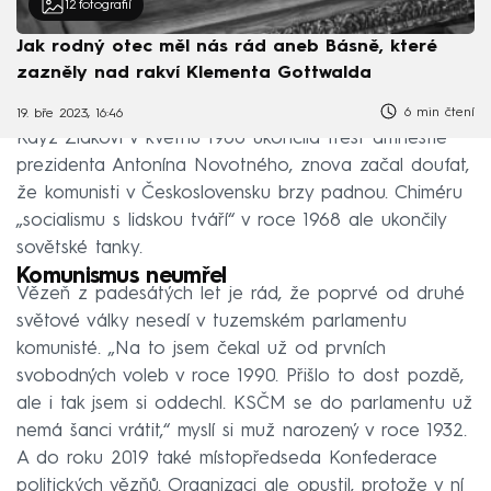
12
fotografií
Jak rodný otec měl nás rád aneb Básně, které
zazněly nad rakví Klementa Gottwalda
6 min čtení
19. bře 2023, 16:46
Když Žídkovi v květnu 1960 ukončila trest amnestie
prezidenta Antonína Novotného, znova začal doufat,
že komunisti v Československu brzy padnou. Chiméru
„socialismu s lidskou tváří“ v roce 1968 ale ukončily
sovětské tanky.
Komunismus neumřel
Vězeň z padesátých let je rád, že poprvé od druhé
světové války nesedí v tuzemském parlamentu
komunisté. „Na to jsem čekal už od prvních
svobodných voleb v roce 1990. Přišlo to dost pozdě,
ale i tak jsem si oddechl. KSČM se do parlamentu už
nemá šanci vrátit,“ myslí si muž narozený v roce 1932.
A do roku 2019 také místopředseda Konfederace
politických vězňů. Organizaci ale opustil, protože v ní