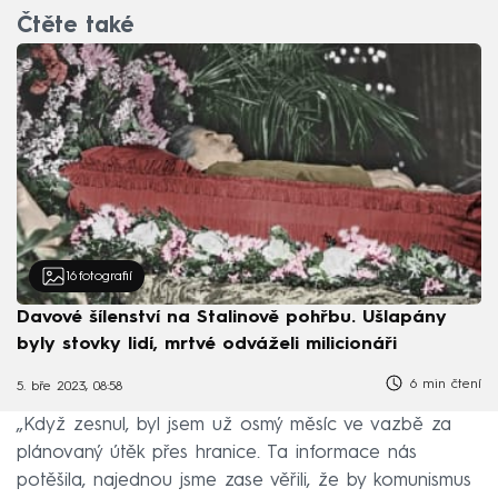
Čtěte také
16
fotografií
Davové šílenství na Stalinově pohřbu. Ušlapány
byly stovky lidí, mrtvé odváželi milicionáři
6 min čtení
5. bře 2023, 08:58
„Když zesnul, byl jsem už osmý měsíc ve vazbě za
plánovaný útěk přes hranice. Ta informace nás
potěšila, najednou jsme zase věřili, že by komunismus