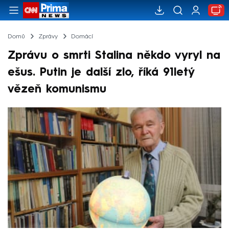
Domů
Zprávy
Domácí
Zprávu o smrti Stalina někdo vyryl na
ešus. Putin je další zlo, říká 91letý
vězeň komunismu