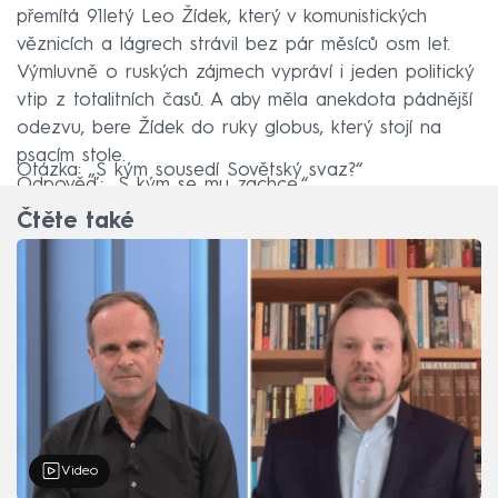
přemítá 91letý Leo Žídek, který v komunistických
věznicích a lágrech strávil bez pár měsíců osm let.
Výmluvně o ruských zájmech vypráví i jeden politický
vtip z totalitních časů. A aby měla anekdota pádnější
odezvu, bere Žídek do ruky globus, který stojí na
psacím stole.
Otázka: „S kým sousedí Sovětský svaz?“
Odpověď: „S kým se mu zachce.“
Čtěte také
Video