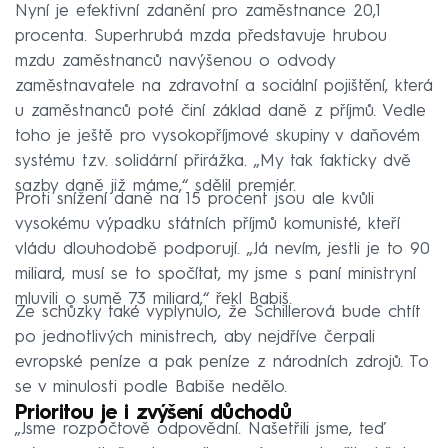
Nyní je efektivní zdanění pro zaměstnance 20,1
procenta. Superhrubá mzda představuje hrubou
mzdu zaměstnanců navýšenou o odvody
zaměstnavatele na zdravotní a sociální pojištění, která
u zaměstnanců poté činí základ daně z příjmů. Vedle
toho je ještě pro vysokopříjmové skupiny v daňovém
systému tzv. solidární přirážka. „My tak fakticky dvě
sazby daně již máme,“ sdělil premiér.
Proti snížení daně na 15 procent jsou ale kvůli
vysokému výpadku státních příjmů komunisté, kteří
vládu dlouhodobě podporují. „Já nevím, jestli je to 90
miliard, musí se to spočítat, my jsme s paní ministryní
mluvili o sumě 73 miliard,“ řekl Babiš.
Ze schůzky také vyplynulo, že Schillerová bude chtít
po jednotlivých ministrech, aby nejdříve čerpali
evropské peníze a pak peníze z národních zdrojů. To
se v minulosti podle Babiše nedělo.
Prioritou je i zvýšení důchodů
„Jsme rozpočtově odpovědní. Našetřili jsme, teď