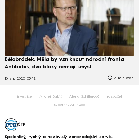
Bělobrádek: Měla by vzniknout národní fronta
Antibabiš, dva bloky nemají smysl
6 min čtení
10. srp 2020, 05:42
investice
Andrej Babiš
Alena Schillerová
rozpočet
superhrubá mzda
ČTK
Spolehlivý, rychlý a nezávislý zpravodajský servis.