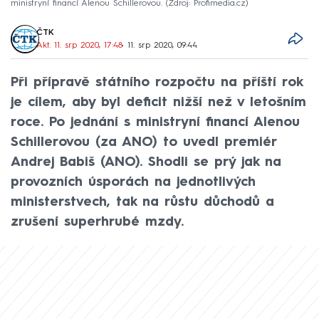
ministryní financí Alenou Schillerovou.
Zdroj: Profimedia.cz
ČTK
Akt. 11. srp 2020, 17:48
• 11. srp 2020, 09:44
Při přípravě státního rozpočtu na příští rok
je cílem, aby byl deficit nižší než v letošním
roce. Po jednání s ministryní financí Alenou
Schillerovou (za ANO) to uvedl premiér
Andrej Babiš (ANO). Shodli se prý jak na
provozních úsporách na jednotlivých
ministerstvech, tak na růstu důchodů a
zrušení superhrubé mzdy.