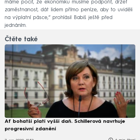
máme pocit, že ekonomiku musíme podpořit, držet
zaměstnanost, dát lidem přímo peníze, aby to uviděli
na výplatní pásce,“ prohlásil Babiš ještě před
jednáním.
Čtěte také
Ať bohatší platí vyšší daň. Schillerová navrhuje
progresivní zdanění