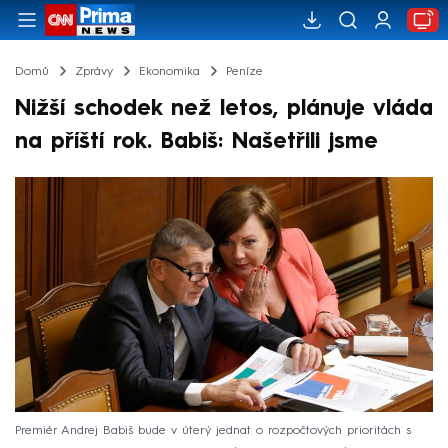
Domů
Zprávy
Ekonomika
Peníze
Nižší schodek než letos, plánuje vláda
na příští rok. Babiš: Našetřili jsme
Premiér Andrej Babiš bude v úterý jednat o rozpočtových prioritách s