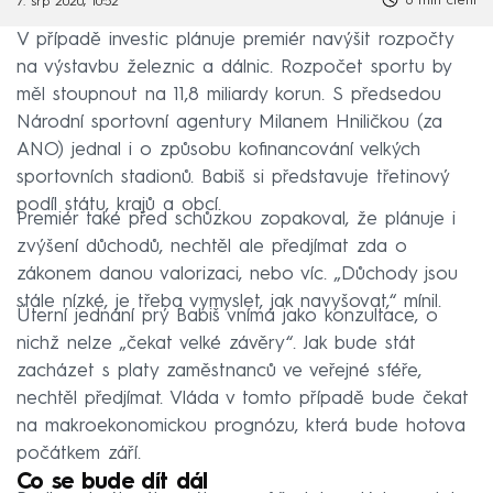
6 min čtení
7. srp 2020, 10:52
V případě investic plánuje premiér navýšit rozpočty
na výstavbu železnic a dálnic. Rozpočet sportu by
měl stoupnout na 11,8 miliardy korun. S předsedou
Národní sportovní agentury Milanem Hniličkou (za
ANO) jednal i o způsobu kofinancování velkých
sportovních stadionů. Babiš si představuje třetinový
podíl státu, krajů a obcí.
Premiér také před schůzkou zopakoval, že plánuje i
zvýšení důchodů, nechtěl ale předjímat zda o
zákonem danou valorizaci, nebo víc. „Důchody jsou
stále nízké, je třeba vymyslet, jak navyšovat,“ mínil.
Úterní jednání prý Babiš vnímá jako konzultace, o
nichž nelze „čekat velké závěry“. Jak bude stát
zacházet s platy zaměstnanců ve veřejné sféře,
nechtěl předjímat. Vláda v tomto případě bude čekat
na makroekonomickou prognózu, která bude hotova
počátkem září.
Co se bude dít dál