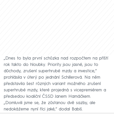
„Dnes to byla první schůzka nad rozpočtem na příští
rok takto do hloubky. Priority jsou jasné, jsou to
důchody, zrušení superhrubé mzdy a investice,“
prohlásila v úterý po jednání Schillerová. Na něm
představila šest různých variant možného zrušení
superhrubé mzdy, které projedná s vicepremiérem a
předsedou koaliční ČSSD Janem Hamáčkem.
„Domluvili jsme se, že zůstanou dvě sazby, ale
nedokážeme nyní říci jaké,“ dodal Babiš.