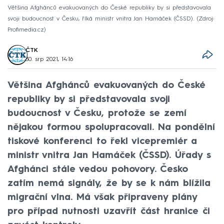
Většina Afghánců evakuovaných do České republiky by si představovala
svoji budoucnost v Česku, říká ministr vnitra Jan Hamáček (ČSSD).
Zdroj:
Profimedia.cz
ČTK
30. srp 2021, 14:16
Většina Afghánců evakuovaných do České
republiky by si představovala svoji
budoucnost v Česku, protože se zemí
nějakou formou spolupracovali. Na pondělní
tiskové konferenci to řekl vicepremiér a
ministr vnitra Jan Hamáček (ČSSD). Úřady s
Afghánci stále vedou pohovory. Česko
zatím nemá signály, že by se k nám blížila
migrační vlna. Má však připraveny plány
pro případ nutnosti uzavřít část hranice či