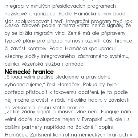
integraci v minulých přesídlovacích programech
neziskové organizace. Podle Hamáčka s nimi bude
stát spolupracovat i teď. Integrační program trvá rok.
Česko zároveň podle ministra vnitra nemá signály, že
by se blížila migrační vlna. Země má ale připraveny
typové plány pro případ nutnosti uzavřít část hranice
či zavést kontroly. Podle Hamáčka spolupracují
všechny složky integrovaného záchranného systému,
celníci, vězeňská služba i armáda.
Německé hranice
„Situaci velmi pečlivě sledujeme a pravidelně
vyhodnocujeme,“ řekl Hamáček. Pokud by bylo
potřeba přistoupit k takovému opatření, je to podle
něj možné provést v řádu několika hodin, v závislosti
na velikosti a druhu státní hranice.
„Zatím žádný signál o masivní vlně není. Funguje nám
velmi dobře spolupráce nejen v Evropské unii, ale i s
dalšími partnery například na Balkáně,“ doplnil
Hamáček. Zpřísnění kontrol na německých hranicích v