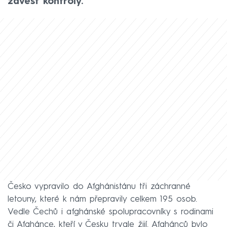
zavést kontroly.
Česko vypravilo do Afghánistánu tři záchranné
letouny, které k nám přepravily celkem 195 osob.
Vedle Čechů i afghánské spolupracovníky s rodinami
či Afghánce, kteří v Česku trvale žijí. Afghánců bylo