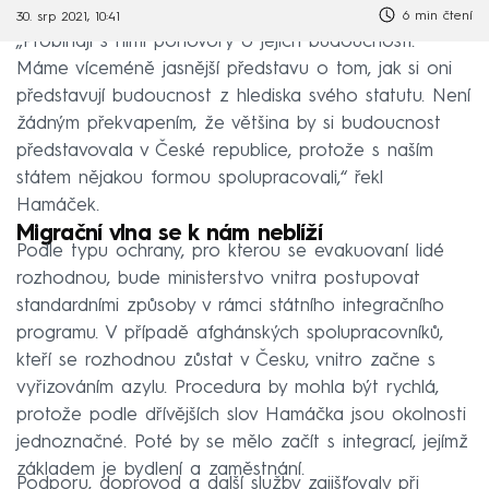
6 min čtení
30. srp 2021, 10:41
„Probíhají s nimi pohovory o jejich budoucnosti.
Máme víceméně jasnější představu o tom, jak si oni
představují budoucnost z hlediska svého statutu. Není
žádným překvapením, že většina by si budoucnost
představovala v České republice, protože s naším
státem nějakou formou spolupracovali,“ řekl
Hamáček.
Migrační vlna se k nám neblíží
Podle typu ochrany, pro kterou se evakuovaní lidé
rozhodnou, bude ministerstvo vnitra postupovat
standardními způsoby v rámci státního integračního
programu. V případě afghánských spolupracovníků,
kteří se rozhodnou zůstat v Česku, vnitro začne s
vyřizováním azylu. Procedura by mohla být rychlá,
protože podle dřívějších slov Hamáčka jsou okolnosti
jednoznačné. Poté by se mělo začít s integrací, jejímž
základem je bydlení a zaměstnání.
Podporu, doprovod a další služby zajišťovaly při