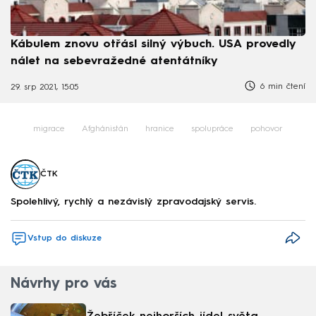
Kábulem znovu otřásl silný výbuch. USA provedly
nálet na sebevražedné atentátníky
6 min čtení
29. srp 2021, 15:05
migrace
Afghánistán
hranice
spolupráce
pohovor
ČTK
Spolehlivý, rychlý a nezávislý zpravodajský servis.
Vstup do diskuze
Návrhy pro vás