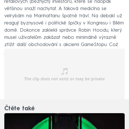
retailových (běžných) investorů, které se naopak
většinou snaží nachytat. A taková medicína se
velrybám na Manhattanu špatně tráví. Na debakl už
reagují byznysové i politické špičky v Kongresu i Bílém
domě. Dokonce zaklekli správce Robin Hoodu, který
musel uživatelům zakázat nebo minimálně výrazně
ztížit další obchodování s akciemi GameStopu. Což
jen ilustruje paniku a bezmoc na Wall Street.
Čtěte také