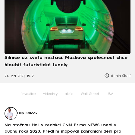
Silnice už světu nestačí. Muskova společnost chce
hloubit futuristické tunely
6 min čtení
24. led 2021, 15:12
investice
videohry
akcie
Wall Street
USA
Filip Kalčák
Na otočnou židli v redakci CNN Prima NEWS usedl v
dubnu roku 2020. Předtím mapoval zahraniční dění pro