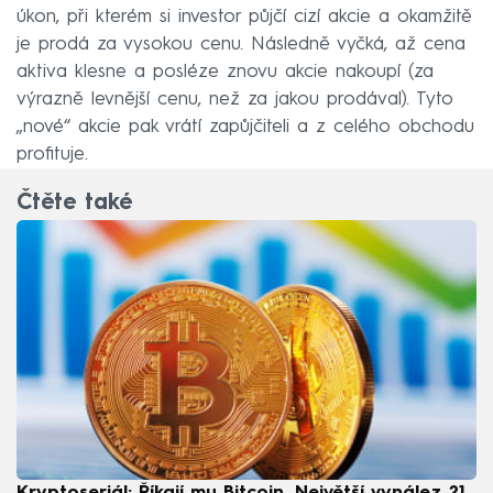
úkon, při kterém si investor půjčí cizí akcie a okamžitě
je prodá za vysokou cenu. Následně vyčká, až cena
aktiva klesne a posléze znovu akcie nakoupí (za
výrazně levnější cenu, než za jakou prodával). Tyto
„nové“ akcie pak vrátí zapůjčiteli a z celého obchodu
profituje.
Čtěte také
Kryptoseriál: Říkají mu Bitcoin. Největší vynález 21.