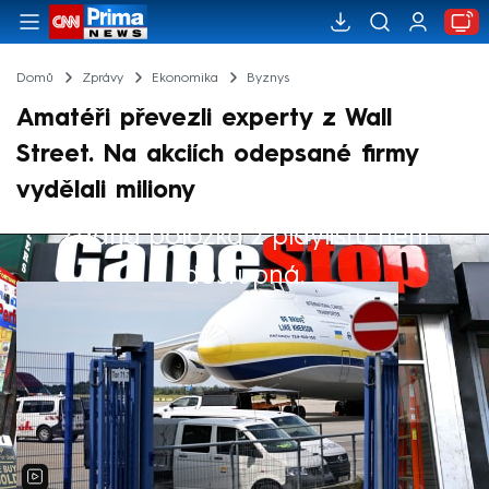
Domů
Zprávy
Ekonomika
Byznys
Amatéři převezli experty z Wall
Street. Na akciích odepsané firmy
vydělali miliony
Žádná položka z playlistu není
Výběr redakce
dostupná.