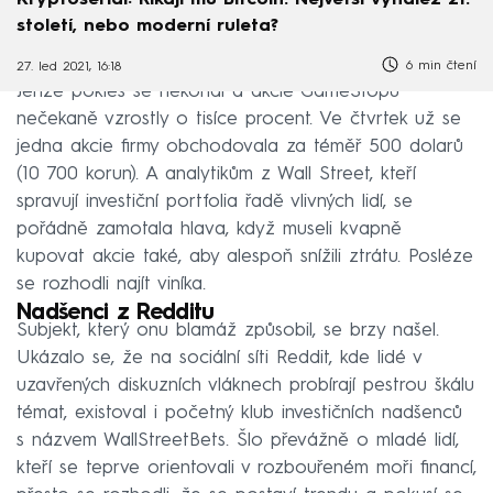
století, nebo moderní ruleta?
6 min čtení
27. led 2021, 16:18
Jenže pokles se nekonal a akcie GameStopu
nečekaně vzrostly o tisíce procent. Ve čtvrtek už se
jedna akcie firmy obchodovala za téměř 500 dolarů
(10 700 korun). A analytikům z Wall Street, kteří
spravují investiční portfolia řadě vlivných lidí, se
pořádně zamotala hlava, když museli kvapně
kupovat akcie také, aby alespoň snížili ztrátu. Posléze
se rozhodli najít viníka.
Nadšenci z Redditu
Subjekt, který onu blamáž způsobil, se brzy našel.
Ukázalo se, že na sociální síti Reddit, kde lidé v
uzavřených diskuzních vláknech probírají pestrou škálu
témat, existoval i početný klub investičních nadšenců
s názvem WallStreetBets. Šlo převážně o mladé lidí,
kteří se teprve orientovali v rozbouřeném moři financí,