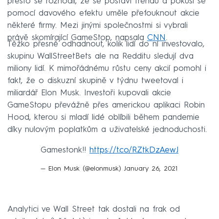
přesto se rozhodli, že se postaví trendu a pokusí se
pomocí davového efektu uměle přefouknout akcie
některé firmy. Mezi jinými společnostmi si vybrali
právě skomírající GameStop, napsala
CNN
.
Těžko přesně odhadnout, kolik lidí do ní investovalo,
skupinu WallStreetBets ale na Redditu sledují dva
miliony lidí. K mimořádnému růstu ceny akcií pomohl i
fakt, že o diskuzní skupině v týdnu tweetoval i
miliardář Elon Musk. Investoři kupovali akcie
GameStopu převážně přes americkou aplikaci Robin
Hood, kterou si mladí lidé oblíbili během pandemie
díky nulovým poplatkům a uživatelské jednoduchosti.
Gamestonk!!
https://t.co/RZtkDzAewJ
— Elon Musk (@elonmusk)
January 26, 2021
Analytici ve Wall Street tak dostali na frak od