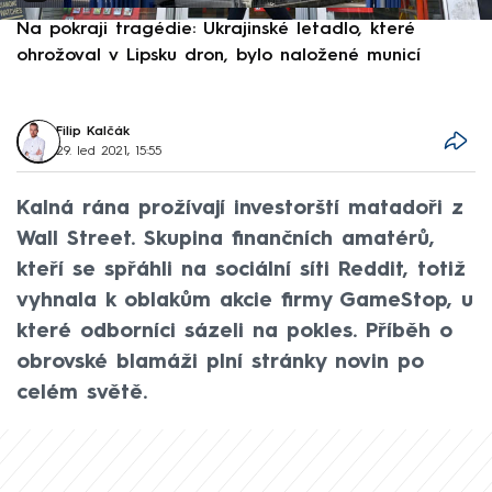
Na pokraji tragédie: Ukrajinské letadlo, které
P
ohrožoval v Lipsku dron, bylo naložené municí
e
Filip Kalčák
29. led 2021, 15:55
Kalná rána prožívají investorští matadoři z
Wall Street. Skupina finančních amatérů,
kteří se spřáhli na sociální síti Reddit, totiž
vyhnala k oblakům akcie firmy GameStop, u
které odborníci sázeli na pokles. Příběh o
obrovské blamáži plní stránky novin po
celém světě.