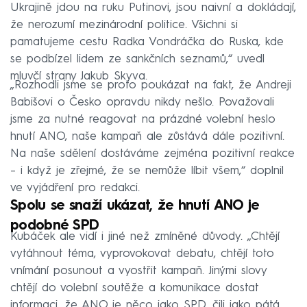
Ukrajině jdou na ruku Putinovi, jsou naivní a dokládají,
že nerozumí mezinárodní politice. Všichni si
pamatujeme cestu Radka Vondráčka do Ruska, kde
se podbízel lidem ze sankčních seznamů,“ uvedl
mluvčí strany Jakub Skyva.
„Rozhodli jsme se proto poukázat na fakt, že Andreji
Babišovi o Česko opravdu nikdy nešlo. Považovali
jsme za nutné reagovat na prázdné volební heslo
hnutí ANO, naše kampaň ale zůstává dále pozitivní.
Na naše sdělení dostáváme zejména pozitivní reakce
– i když je zřejmé, že se nemůže líbit všem,“ doplnil
ve vyjádření pro redakci.
Spolu se snaží ukázat, že hnutí ANO je
podobné SPD
Kubáček ale vidí i jiné než zmíněné důvody. „Chtějí
vytáhnout téma, vyprovokovat debatu, chtějí toto
vnímání posunout a vyostřit kampaň. Jinými slovy
chtějí do volební soutěže a komunikace dostat
informaci, že ANO je něco jako SPD, čili jako pátá