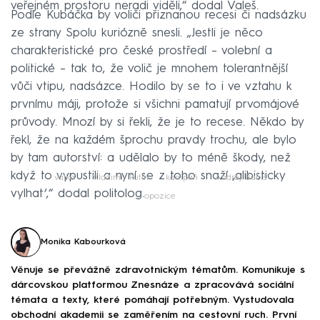
veřejném prostoru neradi viděli,“ dodal Valeš.
Podle Kubáčka by voliči přiznanou recesi či nadsázku
ze strany Spolu kuriózně snesli. „Jestli je něco
charakteristické pro české prostředí – volební a
politické – tak to, že volič je mnohem tolerantnější
vůči vtipu, nadsázce. Hodilo by se to i ve vztahu k
prvnímu máji, protože si všichni pamatují prvomájové
průvody. Mnozí by si řekli, že je to recese. Někdo by
řekl, že na každém šprochu pravdy trochu, ale bylo
by tam autorství: a udělalo by to méně škody, než
když to vypustili a nyní se z toho snaží ‚alibisticky
válka
Vladimir Putin
kampaň
Andrej Babiš
vylhat‘,“ dodal politolog.
opozice
Monika Kabourková
Věnuje se převážně zdravotnickým tématům. Komunikuje s
dárcovskou platformou Znesnáze a zpracovává sociální
témata a texty, které pomáhají potřebným. Vystudovala
obchodní akademii se zaměřením na cestovní ruch. První