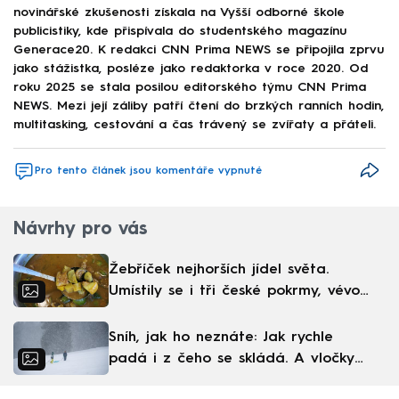
novinářské zkušenosti získala na Vyšší odborné škole
publicistiky, kde přispívala do studentského magazínu
Generace20. K redakci CNN Prima NEWS se připojila zprvu
jako stážistka, posléze jako redaktorka v roce 2020. Od
roku 2025 se stala posilou editorského týmu CNN Prima
NEWS. Mezi její záliby patří čtení do brzkých ranních hodin,
multitasking, cestování a čas trávený se zvířaty a přáteli.
Pro tento článek jsou komentáře vypnuté
Návrhy pro vás
Žebříček nejhorších jídel světa.
Umístily se i tři české pokrmy, vévodí
skandinávská kuchyně
Sníh, jak ho neznáte: Jak rychle
padá i z čeho se skládá. A vločky
nejsou bílé