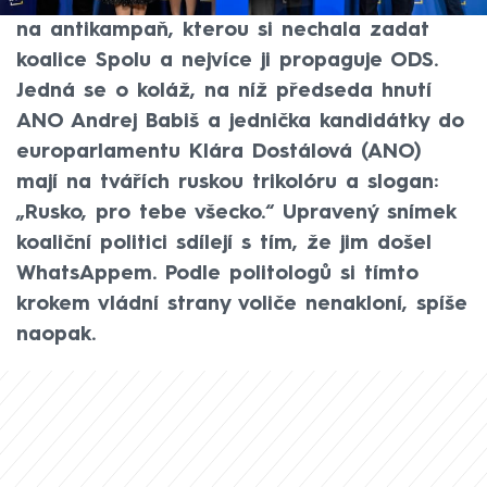
a Jan Kubáček pro CNN Prima NEWS reagují
na antikampaň, kterou si nechala zadat
koalice Spolu a nejvíce ji propaguje ODS.
Jedná se o koláž, na níž předseda hnutí
ANO Andrej Babiš a jednička kandidátky do
europarlamentu Klára Dostálová (ANO)
mají na tvářích ruskou trikolóru a slogan:
„Rusko, pro tebe všecko.“ Upravený snímek
koaliční politici sdílejí s tím, že jim došel
WhatsAppem. Podle politologů si tímto
krokem vládní strany voliče nenakloní, spíše
naopak.