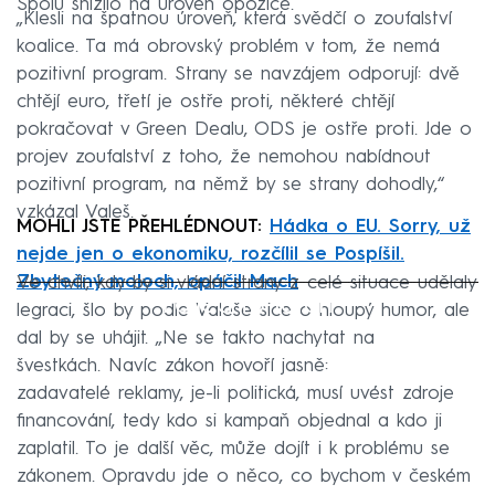
Spolu snížilo na úroveň opozice.
„Klesli na špatnou úroveň, která svědčí o zoufalství
koalice. Ta má obrovský problém v tom, že nemá
pozitivní program. Strany se navzájem odporují: dvě
chtějí euro, třetí je ostře proti, některé chtějí
pokračovat v Green Dealu, ODS je ostře proti. Jde o
projev zoufalství z toho, že nemohou nabídnout
pozitivní program, na němž by se strany dohodly,“
vzkázal Valeš.
MOHLI JSTE PŘEHLÉDNOUT:
Hádka o EU. Sorry, už
nejde jen o ekonomiku, rozčílil se Pospíšil.
Zbytečný moloch, opáčil Mach
Ve chvíli, kdy by si vládní strany z celé situace udělaly
Failed to fetch
legraci, šlo by podle Valeše sice o hloupý humor, ale
dal by se uhájit. „Ne se takto nachytat na
švestkách. Navíc zákon hovoří jasně:
zadavatelé reklamy, je-li politická, musí uvést zdroje
financování, tedy kdo si kampaň objednal a kdo ji
zaplatil. To je další věc, může dojít i k problému se
zákonem. Opravdu jde o něco, co bychom v českém