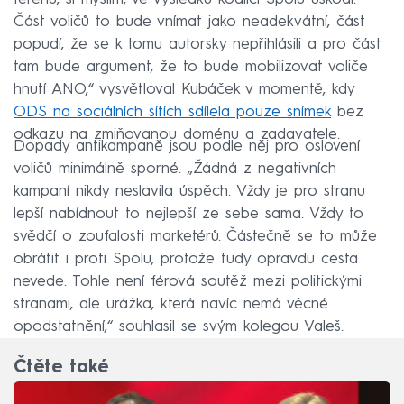
Část voličů to bude vnímat jako neadekvátní, část
popudí, že se k tomu autorsky nepřihlásili a pro část
tam bude argument, že to bude mobilizovat voliče
hnutí ANO,“ vysvětloval Kubáček v momentě, kdy
ODS na sociálních sítích sdílela pouze snímek
bez
odkazu na zmiňovanou doménu a zadavatele.
Dopady antikampaně jsou podle něj pro oslovení
voličů minimálně sporné. „Žádná z negativních
kampaní nikdy neslavila úspěch. Vždy je pro stranu
lepší nabídnout to nejlepší ze sebe sama. Vždy to
svědčí o zoufalosti marketérů. Částečně se to může
obrátit i proti Spolu, protože tudy opravdu cesta
nevede. Tohle není férová soutěž mezi politickými
stranami, ale urážka, která navíc nemá věcné
opodstatnění,“ souhlasil se svým kolegou Valeš.
Čtěte také