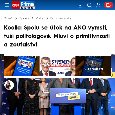
Domů
Zprávy
Volby
Evropské volby
Koalici Spolu se útok na ANO vymstí,
tuší politologové. Mluví o primitivnosti
a zoufalství
Žádná položka z playlistu není
dostupná.
10 fotografií
Monika Kabourková
2. kvě 2024, 05:35
Hloupé, primitivní, ale zároveň
nepřekvapivé. Tak politologové Lukáš Valeš