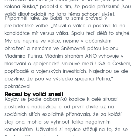
kolona Ruska,“ podotkl s tím, že podle průzkumů jsou
voliči dlouhodobě na toto téma schopni slyšet.
Připomněl také, že Babiš to samé provedl v
prezidentské volbě. „Mluvil o válce a postavil to na
kandidátce mír versus válka. Spolu teď dělá to stejné.
My ale nejsme ve válce, nejsme v občanském
ohrožení a nemáme ve Sněmovně pátou kolonu
Vladimira Putina. Vládním stranám ANO vyhovuje v
hlasování o spojenecké smlouvě mezi USA a Českem,
popřípadě o vojenských investicích. Najednou se ale
dozvíme, že jsou ve výsledku spojenci Putina,“
pokračoval.
Recesi by voliči snesli
Kdyby se podle odborníků koalice k celé situaci
postavila s nadsázkou a od první chvíle už na
sociálních sítích explicitně přiznávala, že za koláží
stojí ona, mohla se vyhnout tolika negativním
komentářům. Uživatelé si nejvíce stěžují na to, že se