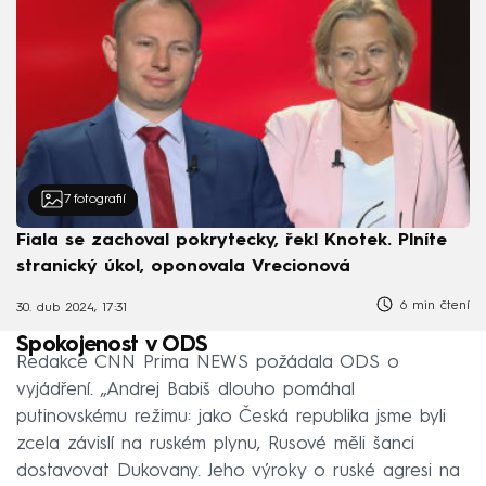
7
fotografií
Fiala se zachoval pokrytecky, řekl Knotek. Plníte
stranický úkol, oponovala Vrecionová
6 min čtení
30. dub 2024, 17:31
Spokojenost v ODS
Redakce CNN Prima NEWS požádala ODS o
vyjádření. „Andrej Babiš dlouho pomáhal
putinovskému režimu: jako Česká republika jsme byli
zcela závislí na ruském plynu, Rusové měli šanci
dostavovat Dukovany. Jeho výroky o ruské agresi na