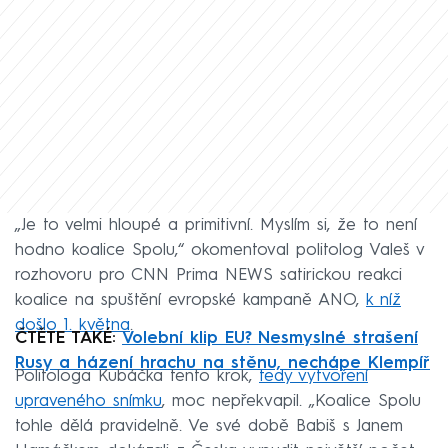
„Je to velmi hloupé a primitivní. Myslím si, že to není
hodno koalice Spolu,“ okomentoval politolog Valeš v
rozhovoru pro CNN Prima NEWS satirickou reakci
koalice na spuštění evropské kampaně ANO,
k níž
došlo 1. května
.
ČTĚTE TAKÉ:
Volební klip EU? Nesmyslné strašení
Rusy a házení hrachu na stěnu, nechápe Klempíř
Politologa Kubáčka tento krok,
tedy vytvoření
upraveného snímku
, moc nepřekvapil. „Koalice Spolu
tohle dělá pravidelně. Ve své době Babiš s Janem