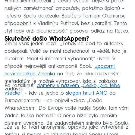
Hamáčkem dokázali z Česka vypudit největší počet
ruských zaměstnanců ambasády, potažmo špionů –
přesto Spolu dokázalo Babiše s Tomiem Okamurou
připodobnit k Vladimiru Putinovi, bez uzardění. Tento
styl tady drží dlouhodobě,“ glosoval odkaz na Rusko.
Skutečně došlo WhatsAppem?
Zmínil však jeden rozdíl. „Tehdy se pod to autorsky
podepsali. Volič se mohl rozhodnout a věděl, kdo je
autorem. Mohl si informaci vyhodnotit,“ uvedl. V
případě nejnovější antikampaně Spolu
upozornil
novinář Jakub Zelenka
na fakt, že díky takzvaným
metadatům je možné vytrasovat, kdo si zakázku
Po rozkliknutí
domény s názvem „Česko, pro tebe
zadával.
všecko“
– kdy se jedná o
slogan hnutí ANO
do
Europarlamentu – se objevil vzkaz: „Došlo
WhatsAppem. Do Evropy volte raději Spolu, tam vám
žádné Rusko nehrozí.“ O něco níže bylo menším
písmem uvedeno, že zadavatelem snímku bylo Spolu.
„Že se to tváří anonymně, opravdu jako vytvořené z
terénu, si myslím, ve výsledku koalici Spolu uškodí.