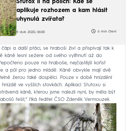
Stutox II na polích: Kde se
aplikuje rozhozem a kam hlásit
uhynulá zvířata?
6 min čtení
9. dub 2020, 06:00
čápi a další ptáci, se hraboši živí a přispívají tak k
ádě káně lesní sežere od svého vylíhnutí až do
Přepočteno pouze na hraboše, nejčastější kořist
ce a půl pro jedno mládě. Káně obvykle mají dvě
telně žerou také dospělci. Pouze v době hnízdění
nízdě ve vyšších stovkách. Aplikací Stutoxu si
ávená káně, kterou jsme nalezli nyní, by měla být
abošů řešit,“ říká ředitel ČSO Zdeněk Vermouzek.