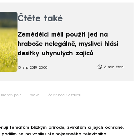
Čtěte také
Zemědělci měli použít jed na
hraboše nelegálně, myslivci hlásí
desítky uhynulých zajíců
6 min čtení
15. srp 2019, 20:00
hraboš polní
dravci
Žďár nad Sázavou
ěnuji tématům blízkým přírodě, zvířatům a jejich ochraně.
 podílím se na vzniku stejnojmenného televizního