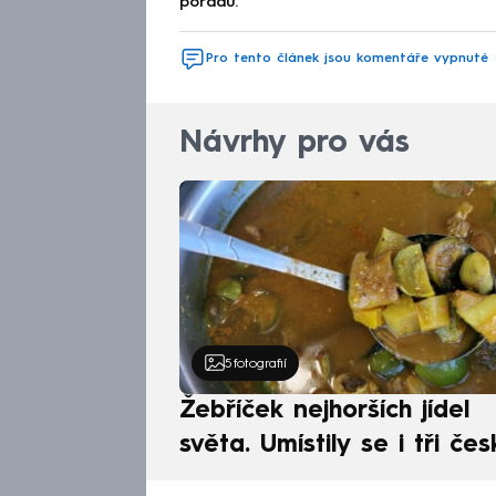
pořadu.
Pro tento článek jsou komentáře vypnuté
Návrhy pro vás
5
fotografií
Žebříček nejhorších jídel
světa. Umístily se i tři čes
pokrmy, vévodí skandináv