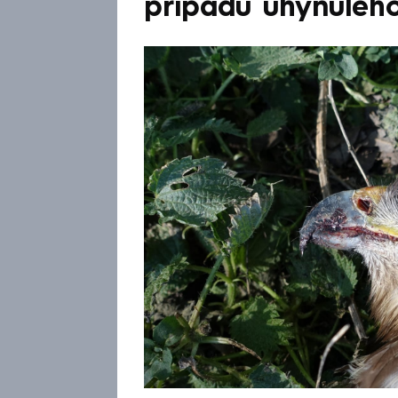
případu uhynuléh