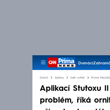
Domácí
Zahranič
Pořady
Domů
Zprávy
Svět zvířat
Prima Mazlíč
Aplikací Stutoxu I
problém, říká orn