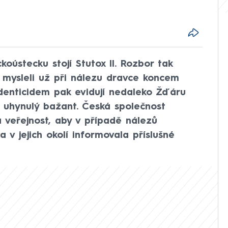
oústecku stojí Stutox II. Rozbor tak
é mysleli už při nálezu dravce koncem
odenticidem pak evidují nedaleko Žďáru
 uhynulý bažant. Česká společnost
a veřejnost, aby v případě nálezů
a v jejich okolí informovala příslušné