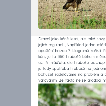
Dravci jako káně lesní, ale také sovy, 
jejich regulaci. „Například jedno ml
opuštění hnízda 7 kilogramů kořisti. 
kání, je to 350 hrabošů během měsí
až tři mláďata, ale hraboše pochopi
je tedy spotřeba hrabošů na jednom h
bohužel zaděláváme na problém a otr
varováním, že takto nelze gradaci hr