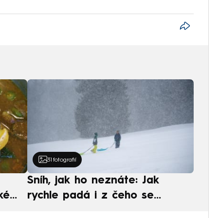
31
fotografií
Sníh, jak ho neznáte: Jak
ké
rychle padá i z čeho se
ská
skládá. A vločky nejsou bílé