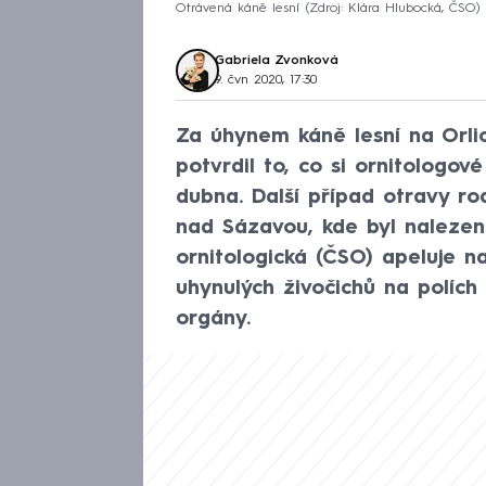
Otrávená káně lesní
Zdroj: Klára Hlubocká, ČSO
Gabriela Zvonková
9. čvn 2020, 17:30
Za úhynem káně lesní na Orlick
potvrdil to, co si ornitologov
dubna. Další případ otravy r
nad Sázavou, kde byl nalezen
ornitologická (ČSO) apeluje n
uhynulých živočichů na polích 
orgány.