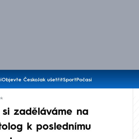
í
Objevte Česko
Jak ušetřit
Sport
Počasí
ek
I si zaděláváme na
itolog k poslednímu