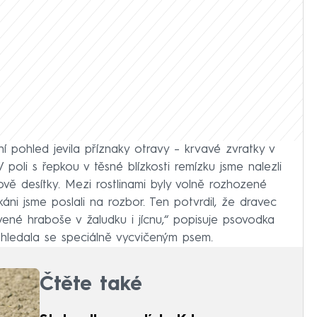
 pohled jevila příznaky otravy – krvavé zvratky v
poli s řepkou v těsné blízkosti remízku jsme nalezli
vě desítky. Mezi rostlinami byly volně rozhozené
káni jsme poslali na rozbor. Ten potvrdil, že dravec
ené hraboše v žaludku i jícnu,“ popisuje psovodka
hledala se speciálně vycvičeným psem.
Čtěte také