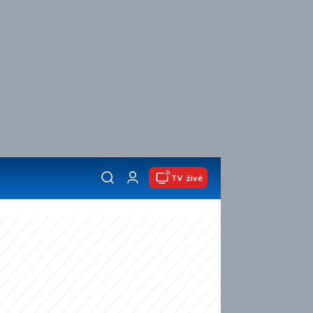
TV živě