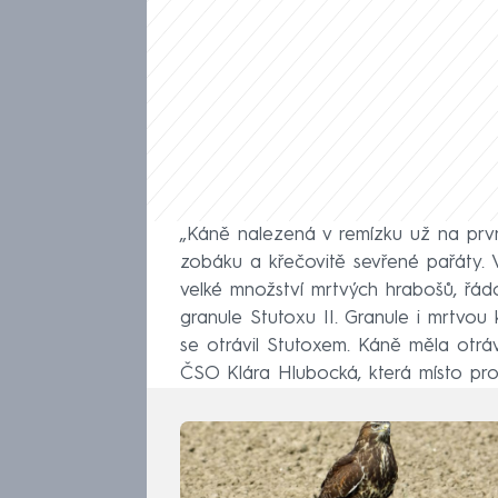
„Káně nalezená v remízku už na první
zobáku a křečovitě sevřené pařáty. V 
velké množství mrtvých hrabošů, řádo
granule Stutoxu II. Granule i mrtvou 
se otrávil Stutoxem. Káně měla otráv
ČSO Klára Hlubocká, která místo pro