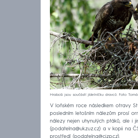
Hraboši jsou součástí jídelníčku dravců. Foto: To
V loňském roce následkem otravy Stut
posledním letošním nálezům prosí orn
nálezy nejen uhynulých ptáků, ale i 
(podatelna@ukzuz.cz) a v kopii na ČS
prostředí (podatelna@cizp.cz).