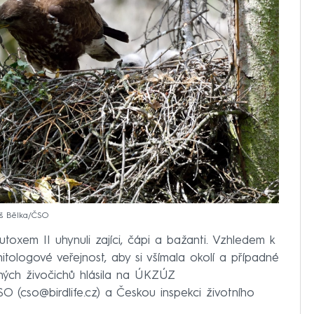
máš Bělka/ČSO
oxem II uhynuli zajíci, čápi a bažanti. Vzhledem k
itologové veřejnost, aby si všímala okolí a případné
jiných živočichů hlásila na ÚKZÚZ
O (cso@birdlife.cz) a Českou inspekci životního