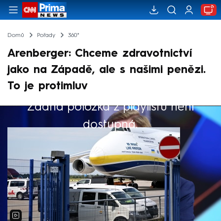
Domů
Pořady
360°
Arenberger: Chceme zdravotnictví
jako na Západě, ale s našimi penězi.
To je protimluv
Žádná položka z playlistu není
Výběr redakce
dostupná.