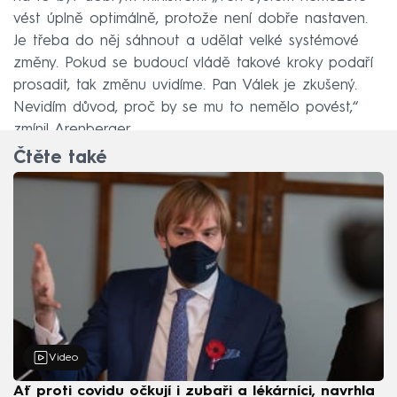
vést úplně optimálně, protože není dobře nastaven.
Je třeba do něj sáhnout a udělat velké systémové
změny. Pokud se budoucí vládě takové kroky podaří
prosadit, tak změnu uvidíme. Pan Válek je zkušený.
Nevidím důvod, proč by se mu to nemělo povést,“
zmínil Arenberger.
Čtěte také
Video
Ať proti covidu očkují i zubaři a lékárníci, navrhla