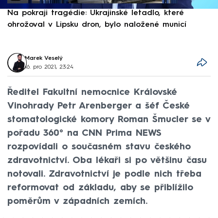
Na pokraji tragédie: Ukrajinské letadlo, které
P
ohrožoval v Lipsku dron, bylo naložené municí
e
Marek Veselý
16. pro 2021, 23:24
Ředitel Fakultní nemocnice Královské
Vinohrady Petr Arenberger a šéf České
stomatologické komory Roman Šmucler se v
pořadu 360° na CNN Prima NEWS
rozpovídali o současném stavu českého
zdravotnictví. Oba lékaři si po většinu času
notovali. Zdravotnictví je podle nich třeba
reformovat od základu, aby se přiblížilo
poměrům v západních zemích.