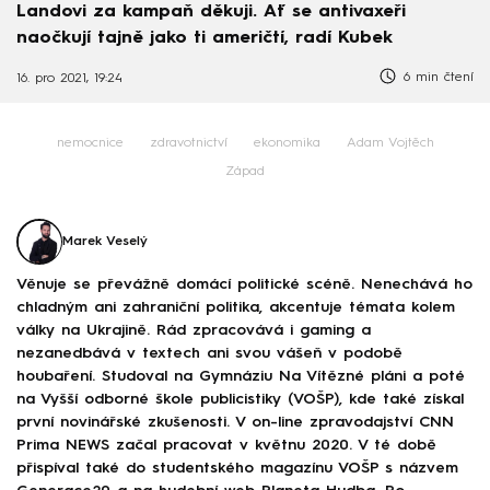
Landovi za kampaň děkuji. Ať se antivaxeři
naočkují tajně jako ti američtí, radí Kubek
6 min čtení
16. pro 2021, 19:24
nemocnice
zdravotnictví
ekonomika
Adam Vojtěch
Západ
Marek Veselý
Věnuje se převážně domácí politické scéně. Nenechává ho
chladným ani zahraniční politika, akcentuje témata kolem
války na Ukrajině. Rád zpracovává i gaming a
nezanedbává v textech ani svou vášeň v podobě
houbaření. Studoval na Gymnáziu Na Vítězné pláni a poté
na Vyšší odborné škole publicistiky (VOŠP), kde také získal
první novinářské zkušenosti. V on-line zpravodajství CNN
Prima NEWS začal pracovat v květnu 2020. V té době
přispíval také do studentského magazínu VOŠP s názvem