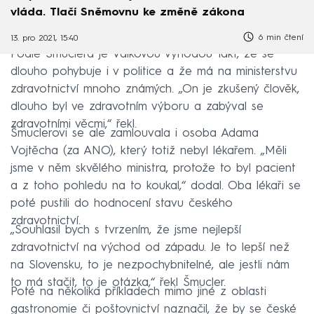
vláda. Tlačí Sněmovnu ke změně zákona
6 min čtení
13. pro 2021, 15:40
Podle Šmuclera je Válkovou výhodou fakt, že se
dlouho pohybuje i v politice a že má na ministerstvu
zdravotnictví mnoho známých. „On je zkušený člověk,
dlouho byl ve zdravotním výboru a zabýval se
zdravotními věcmi,“ řekl.
Šmuclerovi se ale zamlouvala i osoba Adama
Vojtěcha (za ANO), který totiž nebyl lékařem. „Měli
jsme v něm skvělého ministra, protože to byl pacient
a z toho pohledu na to koukal,“ dodal. Oba lékaři se
poté pustili do hodnocení stavu českého
zdravotnictví.
„Souhlasil bych s tvrzením, že jsme nejlepší
zdravotnictví na východ od západu. Je to lepší než
na Slovensku, to je nezpochybnitelné, ale jestli nám
to má stačit, to je otázka,“ řekl Šmucler.
Poté na několika příkladech mimo jiné z oblasti
gastronomie či poštovnictví naznačil, že by se české