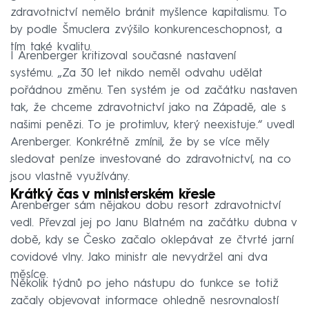
zdravotnictví nemělo bránit myšlence kapitalismu. To
by podle Šmuclera zvýšilo konkurenceschopnost, a
tím také kvalitu.
I Arenberger kritizoval současné nastavení
systému. „Za 30 let nikdo neměl odvahu udělat
pořádnou změnu. Ten systém je od začátku nastaven
tak, že chceme zdravotnictví jako na Západě, ale s
našimi penězi. To je protimluv, který neexistuje.“ uvedl
Arenberger. Konkrétně zmínil, že by se více měly
sledovat peníze investované do zdravotnictví, na co
jsou vlastně využívány.
Krátký čas v ministerském křesle
Arenberger sám nějakou dobu resort zdravotnictví
vedl. Převzal jej po Janu Blatném na začátku dubna v
době, kdy se Česko začalo oklepávat ze čtvrté jarní
covidové vlny. Jako ministr ale nevydržel ani dva
měsíce.
Několik týdnů po jeho nástupu do funkce se totiž
začaly objevovat informace ohledně nesrovnalostí