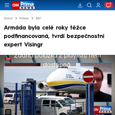
Domů
Pořady
360°
Armáda byla celé roky těžce
podfinancovaná, tvrdí bezpečnostní
expert Visingr
Žádná položka z playlistu není
Výběr redakce
dostupná.