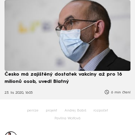
Česko má zajištěný dostatek vakcíny až pro 16
milionů osob, uvedl Blatný
6 min čtení
23. lis 2020, 16:05
peníze
projekt
Andrej Babiš
rozpočet
Pavlína Wolfová