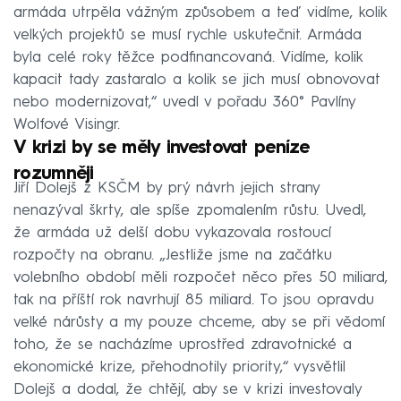
armáda utrpěla vážným způsobem a teď vidíme, kolik
velkých projektů se musí rychle uskutečnit. Armáda
byla celé roky těžce podfinancovaná. Vidíme, kolik
kapacit tady zastaralo a kolik se jich musí obnovovat
nebo modernizovat,“ uvedl v pořadu 360° Pavlíny
Wolfové Visingr.
V krizi by se měly investovat peníze
rozumněji
Jiří Dolejš z KSČM by prý návrh jejich strany
nenazýval škrty, ale spíše zpomalením růstu. Uvedl,
že armáda už delší dobu vykazovala rostoucí
rozpočty na obranu. „Jestliže jsme na začátku
volebního období měli rozpočet něco přes 50 miliard,
tak na příští rok navrhují 85 miliard. To jsou opravdu
velké nárůsty a my pouze chceme, aby se při vědomí
toho, že se nacházíme uprostřed zdravotnické a
ekonomické krize, přehodnotily priority,“ vysvětlil
Dolejš a dodal, že chtějí, aby se v krizi investovaly