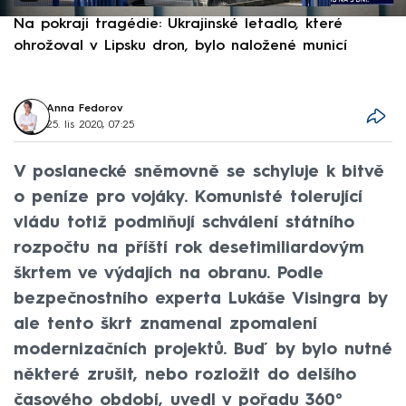
Na pokraji tragédie: Ukrajinské letadlo, které
P
ohrožoval v Lipsku dron, bylo naložené municí
e
Anna Fedorov
25. lis 2020, 07:25
V poslanecké sněmovně se schyluje k bitvě
o peníze pro vojáky. Komunisté tolerující
vládu totiž podmiňují schválení státního
rozpočtu na příští rok desetimiliardovým
škrtem ve výdajích na obranu. Podle
bezpečnostního experta Lukáše Visingra by
ale tento škrt znamenal zpomalení
modernizačních projektů. Buď by bylo nutné
některé zrušit, nebo rozložit do delšího
časového období, uvedl v pořadu 360°