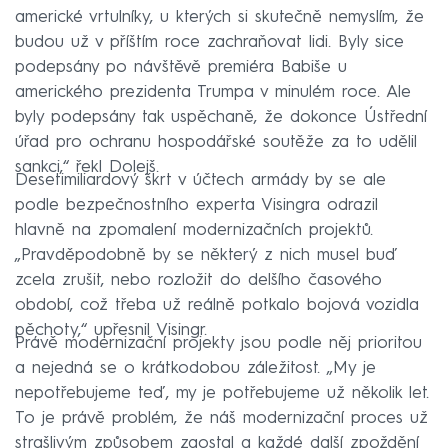
americké vrtulníky, u kterých si skutečně nemyslím, že
budou už v příštím roce zachraňovat lidi. Byly sice
podepsány po návštěvě premiéra Babiše u
amerického prezidenta Trumpa v minulém roce. Ale
byly podepsány tak uspěchaně, že dokonce Ústřední
úřad pro ochranu hospodářské soutěže za to udělil
sankci,“ řekl Dolejš.
Desetimiliardový škrt v účtech armády by se ale
podle bezpečnostního experta Visingra odrazil
hlavně na zpomalení modernizačních projektů.
„Pravděpodobně by se některý z nich musel buď
zcela zrušit, nebo rozložit do delšího časového
období, což třeba už reálně potkalo bojová vozidla
pěchoty,“ upřesnil Visingr.
Právě modernizační projekty jsou podle něj prioritou
a nejedná se o krátkodobou záležitost. „My je
nepotřebujeme teď, my je potřebujeme už několik let.
To je právě problém, že náš modernizační proces už
strašlivým způsobem zaostal a každé další zpoždění