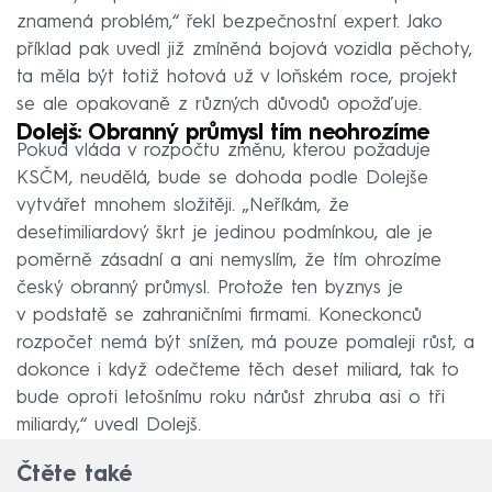
znamená problém,“ řekl bezpečnostní expert. Jako
příklad pak uvedl již zmíněná bojová vozidla pěchoty,
ta měla být totiž hotová už v loňském roce, projekt
se ale opakovaně z různých důvodů opožďuje.
Dolejš: Obranný průmysl tím neohrozíme
Pokud vláda v rozpočtu změnu, kterou požaduje
KSČM, neudělá, bude se dohoda podle Dolejše
vytvářet mnohem složitěji. „Neříkám, že
desetimiliardový škrt je jedinou podmínkou, ale je
poměrně zásadní a ani nemyslím, že tím ohrozíme
český obranný průmysl. Protože ten byznys je
v podstatě se zahraničními firmami. Koneckonců
rozpočet nemá být snížen, má pouze pomaleji růst, a
dokonce i když odečteme těch deset miliard, tak to
bude oproti letošnímu roku nárůst zhruba asi o tři
miliardy,“ uvedl Dolejš.
Čtěte také